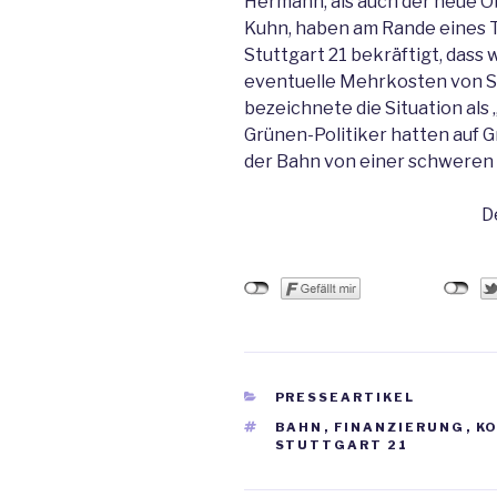
Hermann, als auch der neue O
Kuhn, haben am Rande eines T
Stuttgart 21 bekräftigt, dass 
eventuelle Mehrkosten von S
bezeichnete die Situation als 
Grünen-Politiker hatten auf 
der Bahn von einer schweren
D
KATEGORIEN
PRESSEARTIKEL
SCHLAGWÖRTER
BAHN
,
FINANZIERUNG
,
K
STUTTGART 21