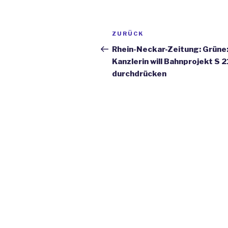
Beitrags-
ZURÜCK
Vorheriger
Navigation
Beitrag
Rhein-Neckar-Zeitung: Grüne
Kanzlerin will Bahnprojekt S 2
durchdrücken