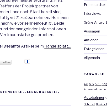
berbürgermeister Stuttgarts, Fritz
Presseartikel
reffens der Projektpartner von
weder Land noch Stadt bereit sind,
Interviews
tuttgart 21 zu übernehmen. Hermann
Grüne Antwor
„nach wie vor sehr eindeutig“. Beide
Grund der mangelnden Informationen
Aussagen
 Vertrauenskrise gesprochen.
Aktionen
er gesamte Artikel beim
Handelsblatt…
Fotogalerien
Allgemein
TAGWOLKE
A 8
A 81
A 6
Abg
Altkennzeichen
Au
OSTENDECKEL
,
LENKUNGSKREIS
,
Autobahnen
A
Bahnhalt
Barrieref