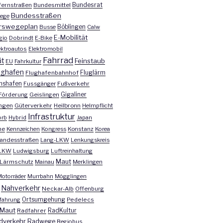
Bundesrat
ernstraßen
Bundesmittel
Bundesstraßen
ege
rswegeplan
Busse
Böblingen
Calw
E-Mobilität
gio
Dobrindt
E-Bike
ektroautos
Elektromobil
Fahrrad
ät
Feinstaub
EU
Fahrkultur
ughafen
Fluglärm
Flughafenbahnhof
chshafen
Fussgänger
Fußverkehr
Förderung
Geislingen
Gigaliner
ngen
Güterverkehr
Heilbronn
Helmpflicht
Infrastruktur
orb
Hybrid
Japan
he
Kennzeichen
Kongress
Konstanz
Korea
andesstraßen
Lang-LKW
Lenkungskreis
LKW
Ludwigsburg
Luftreinhaltung
Maut
Lärmschutz
Mainau
Merklingen
otorräder
Murrbahn
Mögglingen
Nahverkehr
Neckar-Alb
Offenburg
fahrung
Ortsumgehung
Pedelecs
Maut
Radfahrer
RadKultur
dverkehr
Radwege
Regiobus