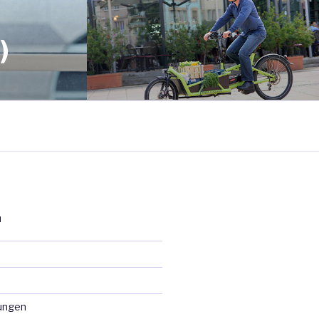
)
N
ungen