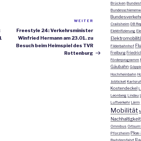
Brücken
Bundesf
Bundesschienenw
Bundesverkeh
WEITER
Nächster
Crailsheim
DB Re
Beitrag
:
Freestyle 24: Verkehrsminister
Elektrifizierung
El
1
Winfried Hermann am 23.01. zu
Elektromobilit
Besuch beim Heimspiel des TVR
Fl
Filderbahnhof
Rottenburg
Freiburg
Friedri
Förderprogramm
Gäubahn
Göppi
Hochrheinbahn
H
Jobticket
Karlsru
Kostendeckel
L
Leonberg
Lindau
Luftverkehr
Lärm
Mobilität
M
Nachhaltigkeit
Omnibus
Ortsum
Pkw-
Pforzheim
Ra
Radsternfahrt