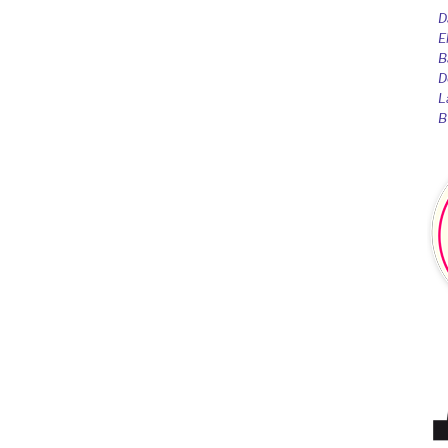
D
E
B
D
L
B