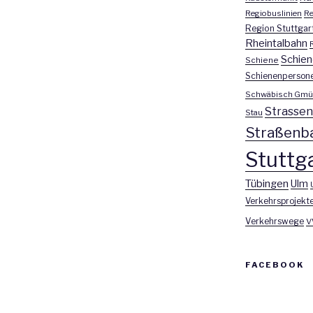
Regiobuslinien
Re
Region Stuttgar
Rheintalbahn
Schien
Schiene
Schienenperson
Schwäbisch Gmü
Strasse
Stau
Straßenb
Stuttga
Tübingen
Ulm
Verkehrsprojekt
Verkehrswege
V
FACEBOOK