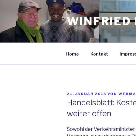
Zum
Inhalt
WINFRIED 
springen
Home
Kontakt
Impres
VERÖFFENTLICHT
21. JANUAR 2013
VON
WEBMA
AM
Handelsblatt: Koste
weiter offen
Sowohl der Verkehrsminister