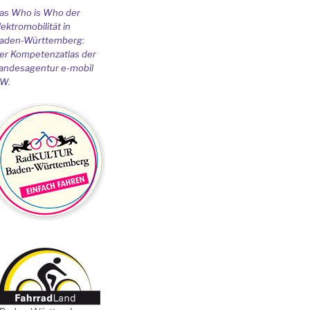
as Who is Who der
lektromobilität in
aden-Württemberg:
er Kompetenzatlas der
andesagentur e-mobil
W.