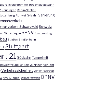
gionalisierungsmittel
Regionalstadtbahn
t
Reutlingen
Rhein-Neckar
Sanierung
S-Bahn
Rottenburg
Rottweil
ennahverkehr
Schweiz
ennahverkehr
Schwarzwald
SPNV
nd
Sindelfingen
Staatsvertrag
nbau
Straßen
Straßenbahn
Stuttgart
au
rt 21
Südbahn
Tempolimit
Umweltfreundlichkeit
Vaihingen
Verkehr
Verkehrssicherheit
e
Verkehrsvertrag
ÖPNV
W
VW-Skandal
Wasserstraßen