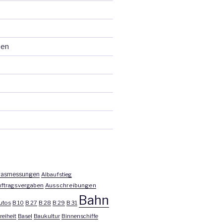
ten
asmessungen
Albaufstieg
ftragsvergaben
Ausschreibungen
Bahn
utos
B 10
B 27
B 28
B 29
B 31
reiheit
Basel
Baukultur
Binnenschiffe