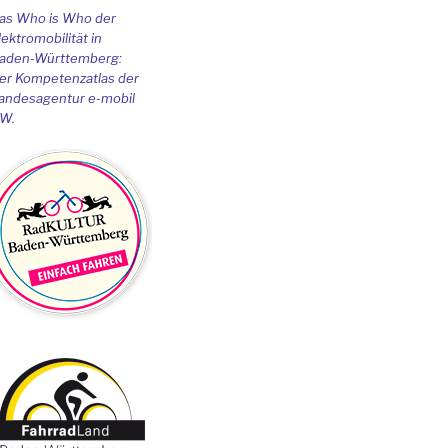
as Who is Who der
lektromobilität in
aden-Württemberg:
er Kompetenzatlas der
andesagentur e-mobil
W.