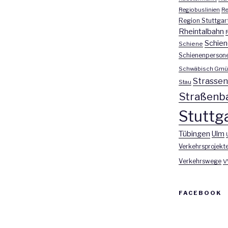
Regiobuslinien
Re
Region Stuttgar
Rheintalbahn
Schien
Schiene
Schienenperson
Schwäbisch Gmü
Strasse
Stau
Straßenb
Stuttga
Tübingen
Ulm
Verkehrsprojekt
Verkehrswege
V
FACEBOOK