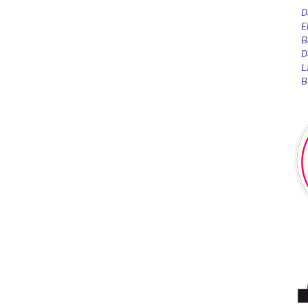
D
E
B
D
L
B