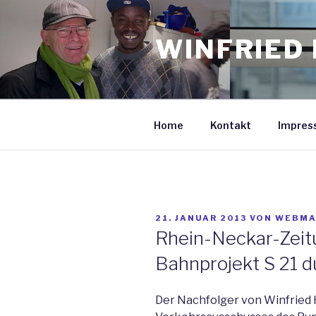
Zum
Inhalt
WINFRIED 
springen
Home
Kontakt
Impres
VERÖFFENTLICHT
21. JANUAR 2013
VON
WEBMA
AM
Rhein-Neckar-Zeitu
Bahnprojekt S 21 
Der Nachfolger von Winfried 