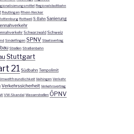
gionalisierungsmittel
Regionalstadtbahn
t
Reutlingen
Rhein-Neckar
Sanierung
S-Bahn
Rottenburg
Rottweil
ennahverkehr
Schweiz
ennahverkehr
Schwarzwald
SPNV
nd
Sindelfingen
Staatsvertrag
nbau
Straßen
Straßenbahn
Stuttgart
au
rt 21
Südbahn
Tempolimit
Umweltfreundlichkeit
Vaihingen
Verkehr
Verkehrssicherheit
e
Verkehrsvertrag
ÖPNV
W
VW-Skandal
Wasserstraßen