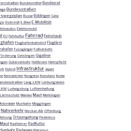
Bundesrat
ernstraßen
Bundesmittel
Bundesstraßen
ege
rswegeplan
Busse
Böblingen
Calw
E-Mobilität
gio
Dobrindt
E-Bike
ektroautos
Elektromobil
Fahrrad
ät
Feinstaub
EU
Fahrkultur
ughafen
Fluglärm
Flughafenbahnhof
chshafen
Fussgänger
Fußverkehr
Förderung
Geislingen
Gigaliner
ngen
Güterverkehr
Heilbronn
Helmpflicht
Infrastruktur
orb
Hybrid
Japan
he
Kennzeichen
Kongress
Konstanz
Korea
andesstraßen
Lang-LKW
Lenkungskreis
LKW
Ludwigsburg
Luftreinhaltung
Maut
Lärmschutz
Mainau
Merklingen
otorräder
Murrbahn
Mögglingen
Nahverkehr
Neckar-Alb
Offenburg
fahrung
Ortsumgehung
Pedelecs
Maut
Radfahrer
RadKultur
dverkehr
Radwege
Regiobus