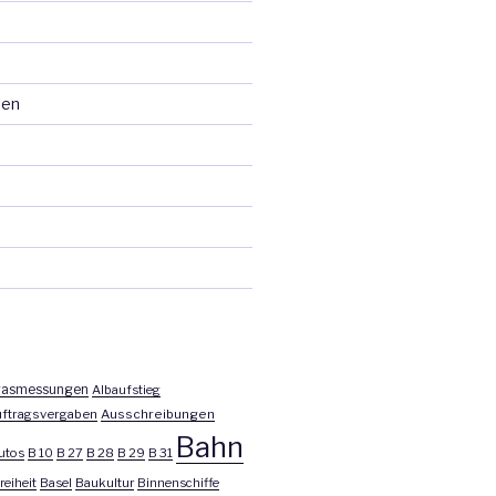
ten
asmessungen
Albaufstieg
ftragsvergaben
Ausschreibungen
Bahn
utos
B 10
B 27
B 28
B 29
B 31
reiheit
Basel
Baukultur
Binnenschiffe