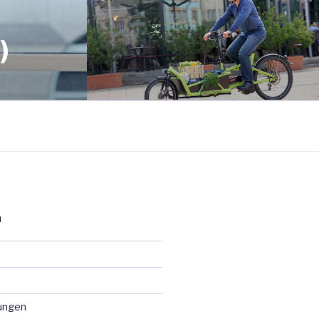
)
N
ungen