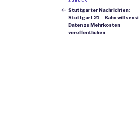
ZURÜCK
Vorheriger
Navigation
Beitrag
Stuttgarter Nachrichten:
Stuttgart 21 – Bahn will sensi
Daten zu Mehrkosten
veröffentlichen