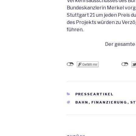
Verkehrsausschusses des Bund
Bundeskanzlerin Merkel vorge
Stuttgart 21 um jeden Preis d
des Projekts würden zu Verz
führen.
Der gesamte 
KATEGORIEN
PRESSEARTIKEL
SCHLAGWÖRTER
BAHN
,
FINANZIERUNG
,
S
Beitrags-