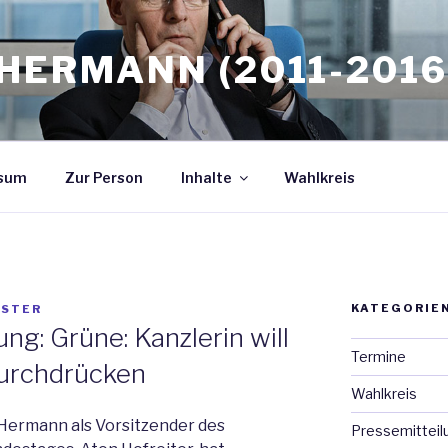
HERMANN (2011-2016
sum
Zur Person
Inhalte
Wahlkreis
KATEGORIE
STER
ng: Grüne: Kanzlerin will
Termine
durchdrücken
Wahlkreis
Hermann als Vorsitzender des
Pressemitteil