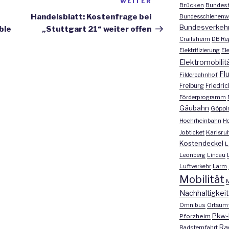
WEITER
Nächster
Brücken
Bundesf
Beitrag
Handelsblatt: Kostenfrage bei
Bundesschienenw
Bundesverkeh
ble
„Stuttgart 21“ weiter offen
Crailsheim
DB Re
Elektrifizierung
El
Elektromobilit
Fl
Filderbahnhof
Freiburg
Friedri
Förderprogramm
Gäubahn
Göppi
Hochrheinbahn
H
Jobticket
Karlsru
Kostendeckel
L
Leonberg
Lindau
Luftverkehr
Lärm
Mobilität
M
Nachhaltigkeit
Omnibus
Ortsum
Pkw-
Pforzheim
Ra
Radsternfahrt