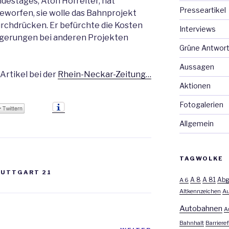
estages, Aton Hofreiter, hat
Presseartikel
worfen, sie wolle das Bahnprojekt
urchdrücken. Er befürchte die Kosten
Interviews
ögerungen bei anderen Projekten
Grüne Antwor
Aussagen
Artikel bei der
Rhein-Neckar-Zeitung…
Aktionen
Fotogalerien
Allgemein
TAGWOLKE
TUTTGART 21
A 8
A 81
A 6
Abg
Altkennzeichen
Au
Autobahnen
A
Bahnhalt
Barrieref