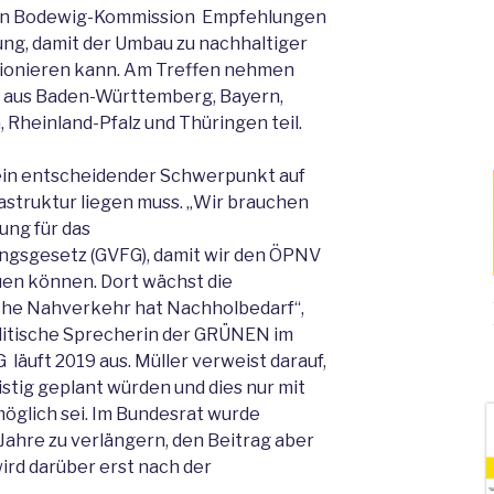
nten Bodewig-Kommission Empfehlungen
ung, damit der Umbau zu nachhaltiger
ktionieren kann. Am Treffen nehmen
r aus Baden-Württemberg, Bayern,
Rheinland-Pfalz und Thüringen teil.
s ein entscheidender Schwerpunkt auf
struktur liegen muss. „Wir brauchen
ung für das
gsgesetz (GVFG), damit wir den ÖPNV
en können. Dort wächst die
che Nahverkehr hat Nachholbedarf“,
olitische Sprecherin der GRÜNEN im
läuft 2019 aus. Müller verweist darauf,
stig geplant würden und dies nur mit
möglich sei. Im Bundesrat wurde
Jahre zu verlängern, den Beitrag aber
ird darüber erst nach der