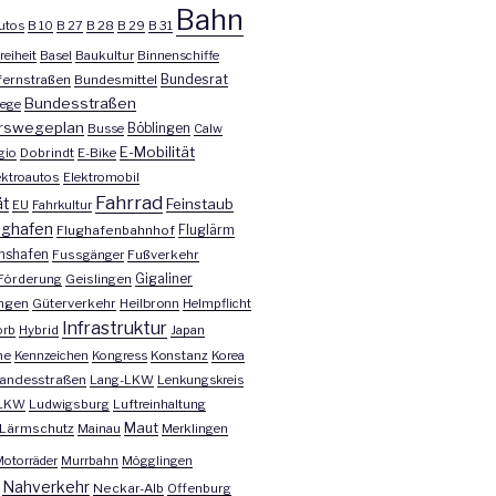
Bahn
utos
B 10
B 27
B 28
B 29
B 31
reiheit
Basel
Baukultur
Binnenschiffe
Bundesrat
ernstraßen
Bundesmittel
Bundesstraßen
ege
rswegeplan
Busse
Böblingen
Calw
E-Mobilität
gio
Dobrindt
E-Bike
ektroautos
Elektromobil
Fahrrad
ät
Feinstaub
EU
Fahrkultur
ughafen
Fluglärm
Flughafenbahnhof
chshafen
Fussgänger
Fußverkehr
Förderung
Geislingen
Gigaliner
ngen
Güterverkehr
Heilbronn
Helmpflicht
Infrastruktur
orb
Hybrid
Japan
he
Kennzeichen
Kongress
Konstanz
Korea
andesstraßen
Lang-LKW
Lenkungskreis
LKW
Ludwigsburg
Luftreinhaltung
Maut
Lärmschutz
Mainau
Merklingen
otorräder
Murrbahn
Mögglingen
Nahverkehr
Neckar-Alb
Offenburg