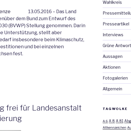
Wahlkreis
13.05.2016 – Das Land
Pressemitteil
nüber dem Bund zum Entwurf des
Presseartikel
30 (BVWP) Stellung genommen. Darin
e Unterstützung, stellt aber
Interviews
darf insbesondere beim Klimaschutz,
Grüne Antwor
stitionen und bei einzelnen
hsen fest.
Aussagen
Aktionen
Fotogalerien
Allgemein
frei für Landesanstalt
TAGWOLKE
ierung
A 8
A 81
A 6
Abg
Altkennzeichen
Au