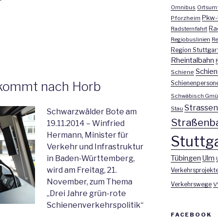
Omnibus
Ortsum
Pkw-
Pforzheim
Ra
Radsternfahrt
Regiobuslinien
Re
Region Stuttgar
Rheintalbahn
Schien
Schiene
 kommt nach Horb
Schienenperson
Schwäbisch Gmü
Strasse
Stau
Schwarzwälder Bote am
Straßenb
19.11.2014 – Winfried
Hermann, Minister für
Stuttga
Verkehr und Infrastruktur
Tübingen
Ulm
in Baden-Württemberg,
wird am Freitag, 21.
Verkehrsprojekt
November, zum Thema
Verkehrswege
V
„Drei Jahre grün-rote
Schienenverkehrspolitik“
FACEBOOK