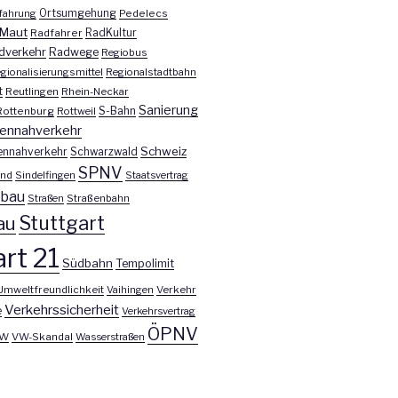
fahrung
Ortsumgehung
Pedelecs
Maut
Radfahrer
RadKultur
dverkehr
Radwege
Regiobus
gionalisierungsmittel
Regionalstadtbahn
t
Reutlingen
Rhein-Neckar
Sanierung
S-Bahn
Rottenburg
Rottweil
ennahverkehr
Schweiz
ennahverkehr
Schwarzwald
SPNV
nd
Sindelfingen
Staatsvertrag
nbau
Straßen
Straßenbahn
Stuttgart
au
rt 21
Südbahn
Tempolimit
Umweltfreundlichkeit
Vaihingen
Verkehr
Verkehrssicherheit
e
Verkehrsvertrag
ÖPNV
W
VW-Skandal
Wasserstraßen