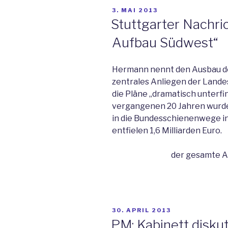
VERÖFFENTLICHT
3. MAI 2013
AM
Stuttgarter Nachri
Aufbau Südwest“
Hermann nennt den Ausbau de
zentrales Anliegen der Landes
die Pläne „dramatisch unterfin
vergangenen 20 Jahren wurden
in die Bundesschienenwege i
entfielen 1,6 Milliarden Euro.
der gesamte Ar
VERÖFFENTLICHT
30. APRIL 2013
AM
PM: Kabinett disku