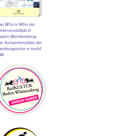
as Who is Who der
lektromobilität in
aden-Württemberg:
er Kompetenzatlas der
andesagentur e-mobil
W.