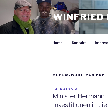
Zum
Inhalt
WINFRIED 
springen
Home
Kontakt
Impres
SCHLAGWORT: SCHIENE
VERÖFFENTLICHT
14. MAI 2016
AM
Minister Hermann:
Investitionen in di