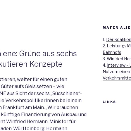
MATERIALIE
1.
Der Koalitio
2.
Leistungsfä
hiene: Grüne aus sechs
Bahnhofs
3.
Winfried Her
kutieren Konzepte
4.
Interview – 
Nutzern einen
Verkehrsmitte
stieren, weiter für einen guten
üter aufs Gleis setzen – wie
NE aus Sicht der sechs „Südschiene“-
die VerkehrspolitikerInnen bei einem
LINKS
n Frankfurt am Main. „Wir brauchen
e künftige Finanzierung von Ausbau und
tont Winfried Hermann, Minister für
n Baden-Württemberg. Hermann