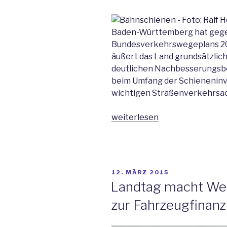
Baden-Württemberg hat gege
Bundesverkehrswegeplans 20
äußert das Land grundsätzlich
deutlichen Nachbesserungsbe
beim Umfang der Schieneninve
wichtigen Straßenverkehrsac
„Minister
weiterlesen
Hermann:
Für
Klimaschutz
mehr
VERÖFFENTLICHT
12. MÄRZ 2015
Investitionen
AM
Landtag macht Weg 
in
zur Fahrzeugfinanz
die
Schiene
erforderlich“