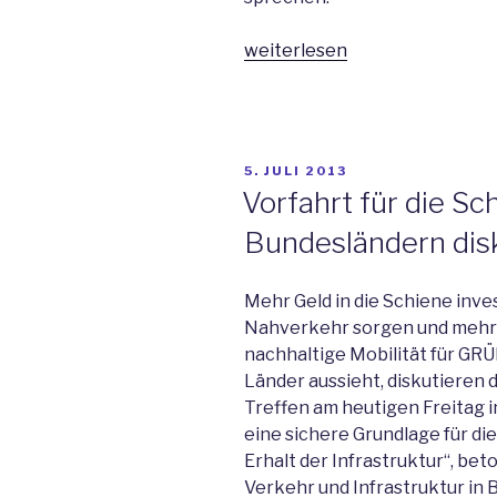
„Minister
weiterlesen
Hermann
kommt
nach
Horb“
VERÖFFENTLICHT
5. JULI 2013
AM
Vorfahrt für die Sc
Bundesländern dis
Mehr Geld in die Schiene inve
Nahverkehr sorgen und mehr G
nachhaltige Mobilität für GRÜ
Länder aussieht, diskutieren 
Treffen am heutigen Freitag i
eine sichere Grundlage für di
Erhalt der Infrastruktur“, be
Verkehr und Infrastruktur i