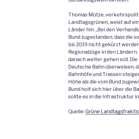
Thomas Mütze, verkehrspolit
Landtagsgrünen, weist auf ei
Länder hin: „Bei den Verhan
Bund zugestanden, dass die s
bis 2019 nicht gekürzt werden
Regionalzüge in den Ländern. A
danach weiter gehen soll. Di
Deutsche Bahn überweisen, da
Bahnhöfe und Trassen steigen.
Höhe als die vom Bund zugewi
Bund holt sich hier über die 
sollte es in die Infrastruktur 
Quelle:
Grüne Landtagsfrakti