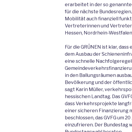
erarbeitet in der so genan
für die nächste Bundesregier
Mobilität auch finanziell fun
Vertreterinnen und Vertrete
Hessen, Nordrhein-Westfalen, 
Für die GRÜNEN ist klar, das
dem Ausbau der Schieneninfra
eine schnelle Nachfolgeregel
Gemeindeverkehrsfinanzierun
in den Ballungsräumen ausbau
Bevölkerung und der öffentli
sagt Karin Müller, verkehrsp
hessischen Landtag. Das GVFG 
dass Verkehrsprojekte langfri
einer sicheren Finanzierung 
beschlossen, das GVFG um 20 
einzufrieren. Der Bundestag w
Bundestagswahl beraten.