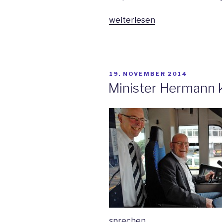
„Landtag
weiterlesen
macht
Weg
frei
für
VERÖFFENTLICHT
19. NOVEMBER 2014
Landesanstalt
AM
Minister Hermann
zur
Fahrzeugfinanzierung“
sprechen.