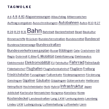
TAGWOLKE
A 8
A 81
A 6
Abgasmessungen
Albaufstieg
Altkennzeichen
Autobahnen
Auftragsvergaben
Ausschreibungen
Autos
B 10
B 27
Bahn
B 28
B 29
B 31
Bahnhalt
Barrierefreiheit
Basel
Baukultur
Bundesrat
Binnenschiffe
Brücken
Bundesfernstraßen
Bundesmittel
Bundesstraßen
Bundesschienenwege
Bundesverkehrswegeplan
Busse
Böblingen
Calw
Crailsheim
DB
E-Mobilität
Regio
Dobrindt
E-Bike
Elektrifizierung
Elektroautos
Fahrrad
Elektromobilität
Feinstaub
Elektromobil
EU
Fahrkultur
Flughafen
Fluglärm
Filderbahnhof
Flughafenbahnhof
Freiburg
Friedrichshafen
Fussgänger
Fußverkehr
Förderprogramm
Förderung
Gäubahn
Geislingen
Gigaliner
Göppingen
Güterverkehr
Heilbronn
Infrastruktur
Helmpflicht
Hochrheinbahn
Horb
Hybrid
Japan
Jobticket
Karlsruhe
Kennzeichen
Kongress
Konstanz
Korea
Kostendeckel
Landesstraßen
Lang-LKW
Lenkungskreis
Leonberg
Lindau
LKW
Ludwigsburg
Luftreinhaltung
Luftverkehr
Lärm