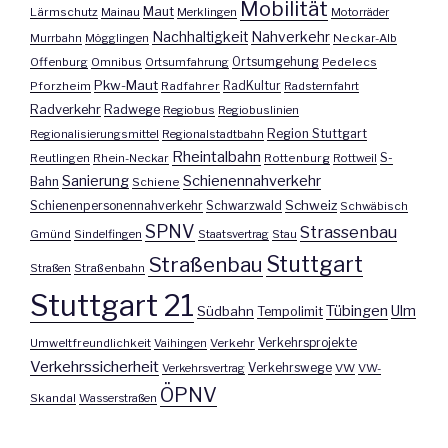
Mobilität
Maut
Lärmschutz
Mainau
Merklingen
Motorräder
Nachhaltigkeit
Nahverkehr
Murrbahn
Mögglingen
Neckar-Alb
Offenburg
Omnibus
Ortsumfahrung
Ortsumgehung
Pedelecs
Pkw-Maut
Pforzheim
Radfahrer
RadKultur
Radsternfahrt
Radverkehr
Radwege
Regiobus
Regiobuslinien
Region Stuttgart
Regionalisierungsmittel
Regionalstadtbahn
Rheintalbahn
S-
Reutlingen
Rhein-Neckar
Rottenburg
Rottweil
Sanierung
Schienennahverkehr
Bahn
Schiene
Schweiz
Schienenpersonennahverkehr
Schwarzwald
Schwäbisch
SPNV
Strassenbau
Gmünd
Sindelfingen
Staatsvertrag
Stau
Stuttgart
Straßenbau
Straßen
Straßenbahn
Stuttgart 21
Tübingen
Ulm
Südbahn
Tempolimit
Umweltfreundlichkeit
Vaihingen
Verkehr
Verkehrsprojekte
Verkehrssicherheit
Verkehrswege
Verkehrsvertrag
VW
VW-
ÖPNV
Skandal
Wasserstraßen