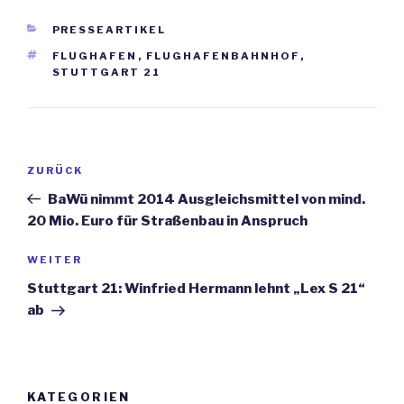
KATEGORIEN
PRESSEARTIKEL
SCHLAGWÖRTER
FLUGHAFEN
,
FLUGHAFENBAHNHOF
,
STUTTGART 21
Beitrags-
ZURÜCK
Vorheriger
Navigation
Beitrag
BaWü nimmt 2014 Ausgleichsmittel von mind.
20 Mio. Euro für Straßenbau in Anspruch
WEITER
Nächster
Beitrag
Stuttgart 21: Winfried Hermann lehnt „Lex S 21“
ab
KATEGORIEN