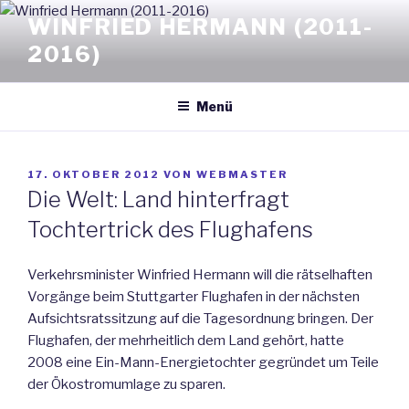
Zum
WINFRIED HERMANN (2011-
Inhalt
2016)
springen
Menü
VERÖFFENTLICHT
17. OKTOBER 2012
VON
WEBMASTER
AM
Die Welt: Land hinterfragt
Tochtertrick des Flughafens
Verkehrsminister Winfried Hermann will die rätselhaften
Vorgänge beim Stuttgarter Flughafen in der nächsten
Aufsichtsratssitzung auf die Tagesordnung bringen. Der
Flughafen, der mehrheitlich dem Land gehört, hatte
2008 eine Ein-Mann-Energietochter gegründet um Teile
der Ökostromumlage zu sparen.