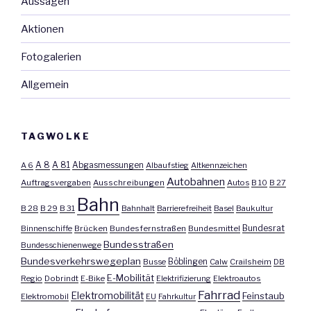
Aussagen
Aktionen
Fotogalerien
Allgemein
TAGWOLKE
A 8
A 81
A 6
Abgasmessungen
Albaufstieg
Altkennzeichen
Autobahnen
Auftragsvergaben
Ausschreibungen
Autos
B 10
B 27
Bahn
B 28
B 29
B 31
Bahnhalt
Barrierefreiheit
Basel
Baukultur
Bundesrat
Binnenschiffe
Brücken
Bundesfernstraßen
Bundesmittel
Bundesstraßen
Bundesschienenwege
Bundesverkehrswegeplan
Busse
Böblingen
Calw
Crailsheim
DB
E-Mobilität
Regio
Dobrindt
E-Bike
Elektrifizierung
Elektroautos
Fahrrad
Elektromobilität
Feinstaub
Elektromobil
EU
Fahrkultur