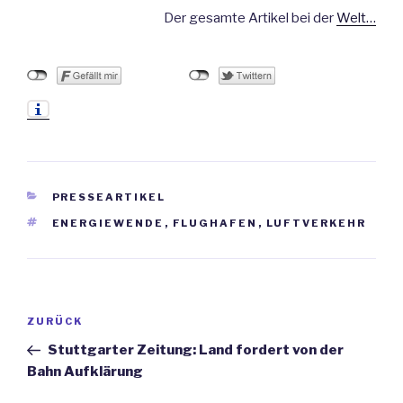
Der gesamte Artikel bei der
Welt…
KATEGORIEN
PRESSEARTIKEL
SCHLAGWÖRTER
ENERGIEWENDE
,
FLUGHAFEN
,
LUFTVERKEHR
Beitrags-
ZURÜCK
Vorheriger
Navigation
Beitrag
Stuttgarter Zeitung: Land fordert von der
Bahn Aufklärung