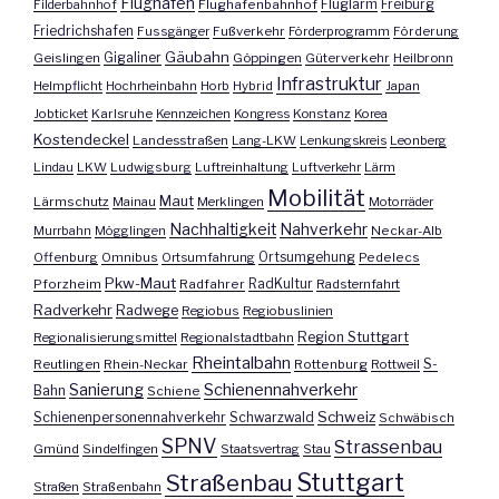
Flughafen
Fluglärm
Filderbahnhof
Flughafenbahnhof
Freiburg
Friedrichshafen
Fussgänger
Fußverkehr
Förderprogramm
Förderung
Gäubahn
Geislingen
Gigaliner
Göppingen
Güterverkehr
Heilbronn
Infrastruktur
Helmpflicht
Hochrheinbahn
Horb
Hybrid
Japan
Jobticket
Karlsruhe
Kennzeichen
Kongress
Konstanz
Korea
Kostendeckel
Landesstraßen
Lang-LKW
Lenkungskreis
Leonberg
Lindau
LKW
Ludwigsburg
Luftreinhaltung
Luftverkehr
Lärm
Mobilität
Maut
Lärmschutz
Mainau
Merklingen
Motorräder
Nachhaltigkeit
Nahverkehr
Murrbahn
Mögglingen
Neckar-Alb
Offenburg
Omnibus
Ortsumfahrung
Ortsumgehung
Pedelecs
Pkw-Maut
Pforzheim
Radfahrer
RadKultur
Radsternfahrt
Radverkehr
Radwege
Regiobus
Regiobuslinien
Region Stuttgart
Regionalisierungsmittel
Regionalstadtbahn
Rheintalbahn
S-
Reutlingen
Rhein-Neckar
Rottenburg
Rottweil
Sanierung
Schienennahverkehr
Bahn
Schiene
Schweiz
Schienenpersonennahverkehr
Schwarzwald
Schwäbisch
SPNV
Strassenbau
Gmünd
Sindelfingen
Staatsvertrag
Stau
Stuttgart
Straßenbau
Straßen
Straßenbahn