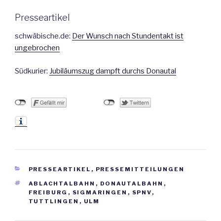
Presseartikel
schwäbische.de:
Der Wunsch nach Stundentakt ist
ungebrochen
Südkurier:
Jubiläumszug dampft durchs Donautal
KATEGORIEN
PRESSEARTIKEL
,
PRESSEMITTEILUNGEN
SCHLAGWÖRTER
ABLACHTALBAHN
,
DONAUTALBAHN
,
FREIBURG
,
SIGMARINGEN
,
SPNV
,
TUTTLINGEN
,
ULM