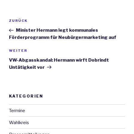
Beitrags-
ZURÜCK
Vorheriger
Navigation
Beitrag
Minister Hermann legt kommunales
Förderprogramm für Neubürgermarketing auf
WEITER
Nächster
Beitrag
VW-Abgasskandal: Hermann wirft Dobrindt
Untätigkeit vor
KATEGORIEN
Termine
Wahlkreis