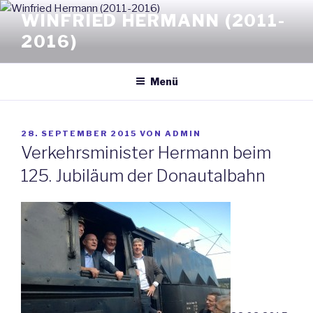
Zum
WINFRIED HERMANN (2011-
Inhalt
2016)
springen
Menü
VERÖFFENTLICHT
28. SEPTEMBER 2015
VON
ADMIN
AM
Verkehrsminister Hermann beim
125. Jubiläum der Donautalbahn