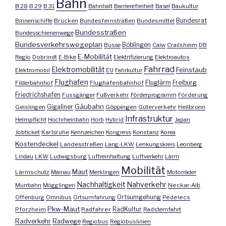
Bahn
B 28
B 29
B 31
Bahnhalt
Barrierefreiheit
Basel
Baukultur
Bundesrat
Binnenschiffe
Brücken
Bundesfernstraßen
Bundesmittel
Bundesstraßen
Bundesschienenwege
Bundesverkehrswegeplan
Busse
Böblingen
Calw
Crailsheim
DB
E-Mobilität
Regio
Dobrindt
E-Bike
Elektrifizierung
Elektroautos
Fahrrad
Elektromobilität
Feinstaub
Elektromobil
EU
Fahrkultur
Flughafen
Fluglärm
Filderbahnhof
Flughafenbahnhof
Freiburg
Friedrichshafen
Fussgänger
Fußverkehr
Förderprogramm
Förderung
Gäubahn
Geislingen
Gigaliner
Göppingen
Güterverkehr
Heilbronn
Infrastruktur
Helmpflicht
Hochrheinbahn
Horb
Hybrid
Japan
Jobticket
Karlsruhe
Kennzeichen
Kongress
Konstanz
Korea
Kostendeckel
Landesstraßen
Lang-LKW
Lenkungskreis
Leonberg
Lindau
LKW
Ludwigsburg
Luftreinhaltung
Luftverkehr
Lärm
Mobilität
Maut
Lärmschutz
Mainau
Merklingen
Motorräder
Nachhaltigkeit
Nahverkehr
Murrbahn
Mögglingen
Neckar-Alb
Offenburg
Omnibus
Ortsumfahrung
Ortsumgehung
Pedelecs
Pkw-Maut
Pforzheim
Radfahrer
RadKultur
Radsternfahrt
Radverkehr
Radwege
Regiobus
Regiobuslinien