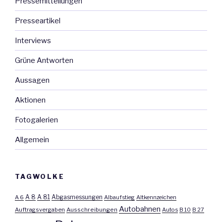
Pressemitteilungen
Presseartikel
Interviews
Grüne Antworten
Aussagen
Aktionen
Fotogalerien
Allgemein
TAGWOLKE
A 8
A 81
A 6
Abgasmessungen
Albaufstieg
Altkennzeichen
Autobahnen
Auftragsvergaben
Ausschreibungen
Autos
B 10
B 27