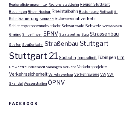
Region Stuttgart
Regionalisierungsmittel
Regionalstadtbahn
Rheintalbahn
S-
Reutlingen
Rhein-Neckar
Rottenburg
Rottweil
Sanierung
Schienennahverkehr
Bahn
Schiene
Schweiz
Schienenpersonennahverkehr
Schwarzwald
Schwäbisch
SPNV
Strassenbau
Gmünd
Sindelfingen
Staatsvertrag
Stau
Stuttgart
Straßenbau
Straßen
Straßenbahn
Stuttgart 21
Tübingen
Ulm
Südbahn
Tempolimit
Umweltfreundlichkeit
Vaihingen
Verkehr
Verkehrsprojekte
Verkehrssicherheit
Verkehrswege
Verkehrsvertrag
VW
VW-
ÖPNV
Skandal
Wasserstraßen
FACEBOOK