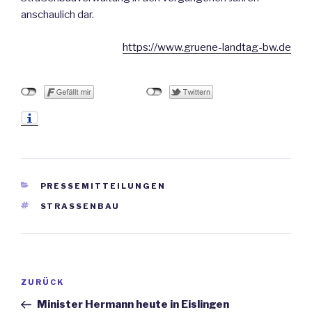
anschaulich dar.
https://www.gruene-landtag-bw.de
KATEGORIEN
PRESSEMITTEILUNGEN
SCHLAGWÖRTER
STRASSENBAU
Beitrags-
ZURÜCK
Vorheriger
Navigation
Beitrag
Minister Hermann heute in Eislingen