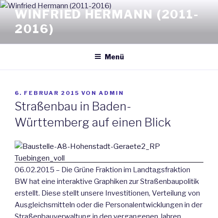
Zum
WINFRIED HERMANN (2011-
Inhalt
2016)
springen
Menü
VERÖFFENTLICHT
6. FEBRUAR 2015
VON
ADMIN
AM
Straßenbau in Baden-
Württemberg auf einen Blick
06.02.2015 – Die Grüne Fraktion im Landtagsfraktion
BW hat eine interaktive Graphiken zur Straßenbaupolitik
erstellt.
Diese stellt unsere Investitionen, Verteilung von
Ausgleichsmitteln oder die Personalentwicklungen in der
Straßenbauverwaltung in den vergangenen Jahren