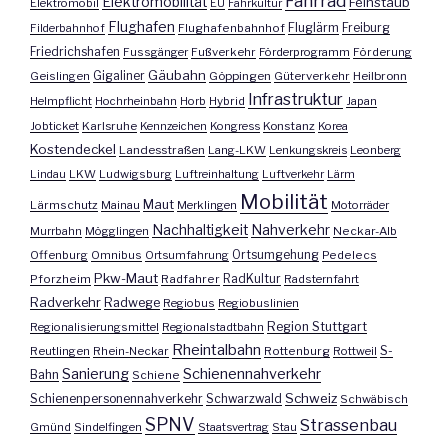
Fahrrad
Elektromobilität
Feinstaub
Elektromobil
EU
Fahrkultur
Flughafen
Fluglärm
Filderbahnhof
Flughafenbahnhof
Freiburg
Friedrichshafen
Fussgänger
Fußverkehr
Förderprogramm
Förderung
Gäubahn
Geislingen
Gigaliner
Göppingen
Güterverkehr
Heilbronn
Infrastruktur
Helmpflicht
Hochrheinbahn
Horb
Hybrid
Japan
Jobticket
Karlsruhe
Kennzeichen
Kongress
Konstanz
Korea
Kostendeckel
Landesstraßen
Lang-LKW
Lenkungskreis
Leonberg
Lindau
LKW
Ludwigsburg
Luftreinhaltung
Luftverkehr
Lärm
Mobilität
Maut
Lärmschutz
Mainau
Merklingen
Motorräder
Nachhaltigkeit
Nahverkehr
Murrbahn
Mögglingen
Neckar-Alb
Offenburg
Omnibus
Ortsumfahrung
Ortsumgehung
Pedelecs
Pkw-Maut
Pforzheim
Radfahrer
RadKultur
Radsternfahrt
Radverkehr
Radwege
Regiobus
Regiobuslinien
Region Stuttgart
Regionalisierungsmittel
Regionalstadtbahn
Rheintalbahn
S-
Reutlingen
Rhein-Neckar
Rottenburg
Rottweil
Sanierung
Schienennahverkehr
Bahn
Schiene
Schweiz
Schienenpersonennahverkehr
Schwarzwald
Schwäbisch
SPNV
Strassenbau
Gmünd
Sindelfingen
Staatsvertrag
Stau