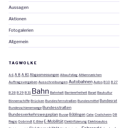
Aussagen
Aktionen
Fotogalerien
Allgemein
TAGWOLKE
A 8
A 81
A 6
Abgasmessungen
Albaufstieg
Altkennzeichen
Autobahnen
Auftragsvergaben
Ausschreibungen
Autos
B 10
B 27
Bahn
B 28
B 29
B 31
Bahnhalt
Barrierefreiheit
Basel
Baukultur
Bundesrat
Binnenschiffe
Brücken
Bundesfernstraßen
Bundesmittel
Bundesstraßen
Bundesschienenwege
Bundesverkehrswegeplan
Busse
Böblingen
Calw
Crailsheim
DB
E-Mobilität
Regio
Dobrindt
E-Bike
Elektrifizierung
Elektroautos