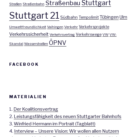
Stuttgart
Straßenbau
Straßen
Straßenbahn
Stuttgart 21
Tübingen
Ulm
Südbahn
Tempolimit
Umweltfreundlichkeit
Vaihingen
Verkehr
Verkehrsprojekte
Verkehrssicherheit
Verkehrswege
Verkehrsvertrag
VW
VW-
ÖPNV
Skandal
Wasserstraßen
FACEBOOK
MATERIALIEN
1.
Der Koalitionsvertrag
2.
Leistungsfähigkeit des neuen Stuttgarter Bahnhofs
3.
Winfried Hermann im Portrait (Tagblatt)
4.
Interview – Unsere Vision: Wir wollen allen Nutzern