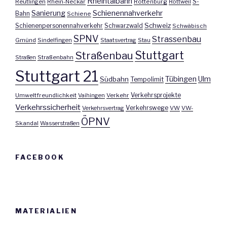
Rheintalbahn
S-
Reutlingen
Rhein-Neckar
Rottenburg
Rottweil
Sanierung
Schienennahverkehr
Bahn
Schiene
Schweiz
Schienenpersonennahverkehr
Schwarzwald
Schwäbisch
SPNV
Strassenbau
Gmünd
Sindelfingen
Staatsvertrag
Stau
Stuttgart
Straßenbau
Straßen
Straßenbahn
Stuttgart 21
Tübingen
Ulm
Südbahn
Tempolimit
Umweltfreundlichkeit
Vaihingen
Verkehr
Verkehrsprojekte
Verkehrssicherheit
Verkehrswege
Verkehrsvertrag
VW
VW-
ÖPNV
Skandal
Wasserstraßen
FACEBOOK
MATERIALIEN