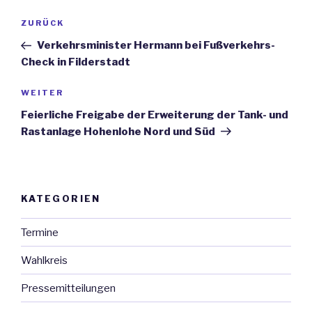
Beitrags-
ZURÜCK
Vorheriger
Navigation
Beitrag
Verkehrsminister Hermann bei Fußverkehrs-
Check in Filderstadt
WEITER
Nächster
Beitrag
Feierliche Freigabe der Erweiterung der Tank- und
Rastanlage Hohenlohe Nord und Süd
KATEGORIEN
Termine
Wahlkreis
Pressemitteilungen