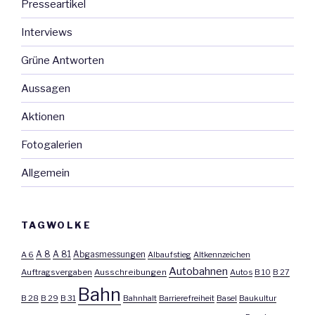
Presseartikel
Interviews
Grüne Antworten
Aussagen
Aktionen
Fotogalerien
Allgemein
TAGWOLKE
A 8
A 81
A 6
Abgasmessungen
Albaufstieg
Altkennzeichen
Autobahnen
Auftragsvergaben
Ausschreibungen
Autos
B 10
B 27
Bahn
B 28
B 29
B 31
Bahnhalt
Barrierefreiheit
Basel
Baukultur