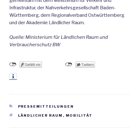
gemeinsam mit dem Ministerium für Verkehr und
Infrastruktur, der Nahverkehrsgesellschaft Baden-
Württemberg, dem Regionalverband Ostwürttemberg
und der Akademie Ländlicher Raum.
Quelle: Ministerium für Ländlichen Raum und
Verbraucherschutz BW
KATEGORIEN
PRESSEMITTEILUNGEN
SCHLAGWÖRTER
LÄNDLICHER RAUM
,
MOBILITÄT