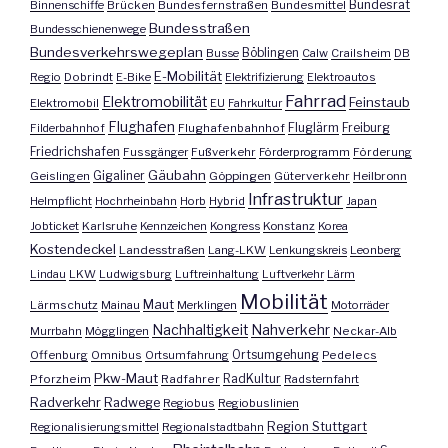
Bundesrat
Binnenschiffe
Brücken
Bundesfernstraßen
Bundesmittel
Bundesstraßen
Bundesschienenwege
Bundesverkehrswegeplan
Busse
Böblingen
Calw
Crailsheim
DB
E-Mobilität
Regio
Dobrindt
E-Bike
Elektrifizierung
Elektroautos
Fahrrad
Elektromobilität
Feinstaub
Elektromobil
EU
Fahrkultur
Flughafen
Fluglärm
Filderbahnhof
Flughafenbahnhof
Freiburg
Friedrichshafen
Fussgänger
Fußverkehr
Förderprogramm
Förderung
Gäubahn
Geislingen
Gigaliner
Göppingen
Güterverkehr
Heilbronn
Infrastruktur
Helmpflicht
Hochrheinbahn
Horb
Hybrid
Japan
Jobticket
Karlsruhe
Kennzeichen
Kongress
Konstanz
Korea
Kostendeckel
Landesstraßen
Lang-LKW
Lenkungskreis
Leonberg
Lindau
LKW
Ludwigsburg
Luftreinhaltung
Luftverkehr
Lärm
Mobilität
Maut
Lärmschutz
Mainau
Merklingen
Motorräder
Nachhaltigkeit
Nahverkehr
Murrbahn
Mögglingen
Neckar-Alb
Offenburg
Omnibus
Ortsumfahrung
Ortsumgehung
Pedelecs
Pkw-Maut
Pforzheim
Radfahrer
RadKultur
Radsternfahrt
Radverkehr
Radwege
Regiobus
Regiobuslinien
Region Stuttgart
Regionalisierungsmittel
Regionalstadtbahn