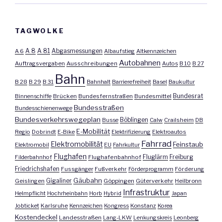
TAGWOLKE
A 8
A 81
A 6
Abgasmessungen
Albaufstieg
Altkennzeichen
Autobahnen
Auftragsvergaben
Ausschreibungen
Autos
B 10
B 27
Bahn
B 28
B 29
B 31
Bahnhalt
Barrierefreiheit
Basel
Baukultur
Bundesrat
Binnenschiffe
Brücken
Bundesfernstraßen
Bundesmittel
Bundesstraßen
Bundesschienenwege
Bundesverkehrswegeplan
Busse
Böblingen
Calw
Crailsheim
DB
E-Mobilität
Regio
Dobrindt
E-Bike
Elektrifizierung
Elektroautos
Fahrrad
Elektromobilität
Feinstaub
Elektromobil
EU
Fahrkultur
Flughafen
Fluglärm
Filderbahnhof
Flughafenbahnhof
Freiburg
Friedrichshafen
Fussgänger
Fußverkehr
Förderprogramm
Förderung
Gäubahn
Geislingen
Gigaliner
Göppingen
Güterverkehr
Heilbronn
Infrastruktur
Helmpflicht
Hochrheinbahn
Horb
Hybrid
Japan
Jobticket
Karlsruhe
Kennzeichen
Kongress
Konstanz
Korea
Kostendeckel
Landesstraßen
Lang-LKW
Lenkungskreis
Leonberg