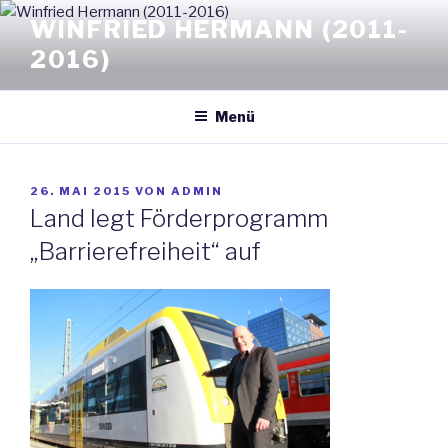
Zum
WINFRIED HERMANN (2011-
Inhalt
2016)
springen
Menü
VERÖFFENTLICHT
26. MAI 2015
VON
ADMIN
AM
Land legt Förderprogramm
„Barrierefreiheit“ auf