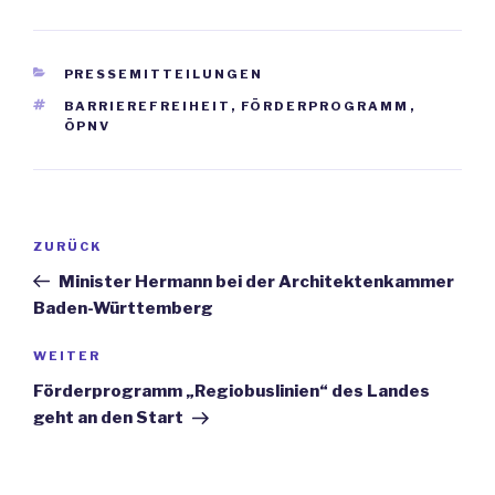
KATEGORIEN
PRESSEMITTEILUNGEN
SCHLAGWÖRTER
BARRIEREFREIHEIT
,
FÖRDERPROGRAMM
,
ÖPNV
Beitrags-
ZURÜCK
Vorheriger
Navigation
Beitrag
Minister Hermann bei der Architektenkammer
Baden-Württemberg
WEITER
Nächster
Beitrag
Förderprogramm „Regiobuslinien“ des Landes
geht an den Start