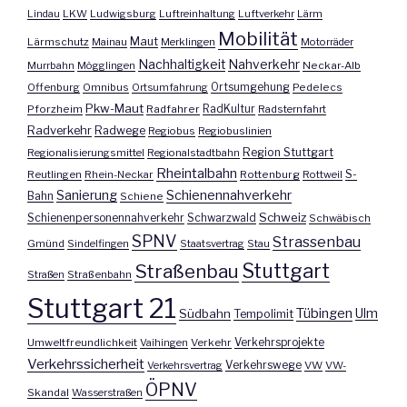
Lindau
LKW
Ludwigsburg
Luftreinhaltung
Luftverkehr
Lärm
Mobilität
Maut
Lärmschutz
Mainau
Merklingen
Motorräder
Nachhaltigkeit
Nahverkehr
Murrbahn
Mögglingen
Neckar-Alb
Offenburg
Omnibus
Ortsumfahrung
Ortsumgehung
Pedelecs
Pkw-Maut
Pforzheim
Radfahrer
RadKultur
Radsternfahrt
Radverkehr
Radwege
Regiobus
Regiobuslinien
Region Stuttgart
Regionalisierungsmittel
Regionalstadtbahn
Rheintalbahn
S-
Reutlingen
Rhein-Neckar
Rottenburg
Rottweil
Sanierung
Schienennahverkehr
Bahn
Schiene
Schweiz
Schienenpersonennahverkehr
Schwarzwald
Schwäbisch
SPNV
Strassenbau
Gmünd
Sindelfingen
Staatsvertrag
Stau
Stuttgart
Straßenbau
Straßen
Straßenbahn
Stuttgart 21
Tübingen
Ulm
Südbahn
Tempolimit
Umweltfreundlichkeit
Vaihingen
Verkehr
Verkehrsprojekte
Verkehrssicherheit
Verkehrswege
Verkehrsvertrag
VW
VW-
ÖPNV
Skandal
Wasserstraßen