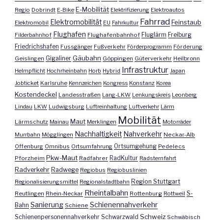
E-Mobilität
Regio
Dobrindt
E-Bike
Elektrifizierung
Elektroautos
Fahrrad
Elektromobilität
Feinstaub
Elektromobil
EU
Fahrkultur
Flughafen
Fluglärm
Filderbahnhof
Flughafenbahnhof
Freiburg
Friedrichshafen
Fussgänger
Fußverkehr
Förderprogramm
Förderung
Gäubahn
Geislingen
Gigaliner
Göppingen
Güterverkehr
Heilbronn
Infrastruktur
Helmpflicht
Hochrheinbahn
Horb
Hybrid
Japan
Jobticket
Karlsruhe
Kennzeichen
Kongress
Konstanz
Korea
Kostendeckel
Landesstraßen
Lang-LKW
Lenkungskreis
Leonberg
Lindau
LKW
Ludwigsburg
Luftreinhaltung
Luftverkehr
Lärm
Mobilität
Maut
Lärmschutz
Mainau
Merklingen
Motorräder
Nachhaltigkeit
Nahverkehr
Murrbahn
Mögglingen
Neckar-Alb
Offenburg
Omnibus
Ortsumfahrung
Ortsumgehung
Pedelecs
Pkw-Maut
Pforzheim
Radfahrer
RadKultur
Radsternfahrt
Radverkehr
Radwege
Regiobus
Regiobuslinien
Region Stuttgart
Regionalisierungsmittel
Regionalstadtbahn
Rheintalbahn
S-
Reutlingen
Rhein-Neckar
Rottenburg
Rottweil
Sanierung
Schienennahverkehr
Bahn
Schiene
Schweiz
Schienenpersonennahverkehr
Schwarzwald
Schwäbisch