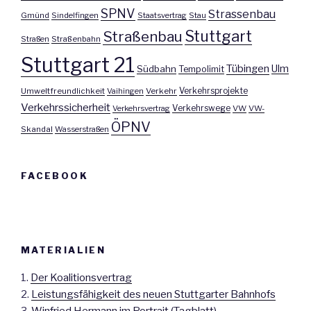
SPNV
Strassenbau
Gmünd
Sindelfingen
Staatsvertrag
Stau
Stuttgart
Straßenbau
Straßen
Straßenbahn
Stuttgart 21
Tübingen
Ulm
Südbahn
Tempolimit
Umweltfreundlichkeit
Vaihingen
Verkehr
Verkehrsprojekte
Verkehrssicherheit
Verkehrswege
Verkehrsvertrag
VW
VW-
ÖPNV
Skandal
Wasserstraßen
FACEBOOK
MATERIALIEN
1.
Der Koalitionsvertrag
2.
Leistungsfähigkeit des neuen Stuttgarter Bahnhofs