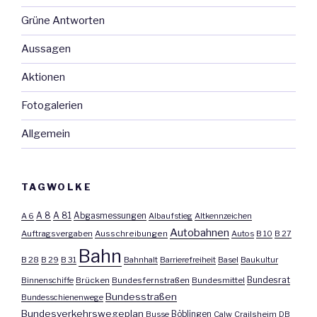
Grüne Antworten
Aussagen
Aktionen
Fotogalerien
Allgemein
TAGWOLKE
A 8
A 81
A 6
Abgasmessungen
Albaufstieg
Altkennzeichen
Autobahnen
Auftragsvergaben
Ausschreibungen
Autos
B 10
B 27
Bahn
B 28
B 29
B 31
Bahnhalt
Barrierefreiheit
Basel
Baukultur
Bundesrat
Binnenschiffe
Brücken
Bundesfernstraßen
Bundesmittel
Bundesstraßen
Bundesschienenwege
Bundesverkehrswegeplan
Busse
Böblingen
Calw
Crailsheim
DB