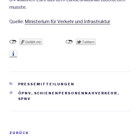
musste.
Quelle:
Ministerium für Verkehr und Infrastruktur
KATEGORIEN
PRESSEMITTEILUNGEN
SCHLAGWÖRTER
ÖPNV
,
SCHIENENPERSONENNAHVERKEHR
,
SPNV
Beitrags-
ZURÜCK
Vorheriger
Navigation