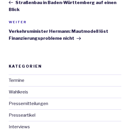
Beitrag
Straßenbau in Baden-Württemberg auf einen
Blick
WEITER
Nächster
Beitrag
Verkehrsminister Hermann: Mautmodell löst
Finanzierungsprobleme nicht
KATEGORIEN
Termine
Wahlkreis
Pressemitteilungen
Presseartikel
Interviews