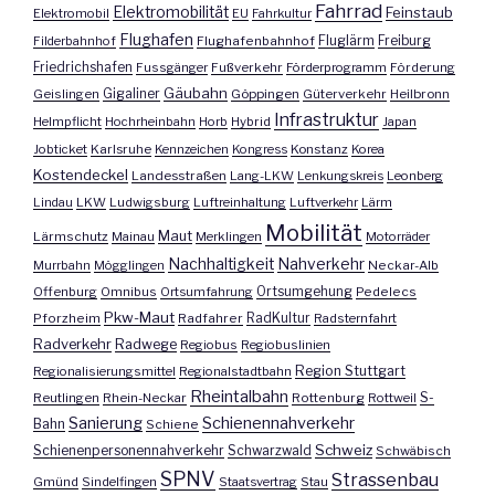
Fahrrad
Elektromobilität
Feinstaub
Elektromobil
EU
Fahrkultur
Flughafen
Fluglärm
Filderbahnhof
Flughafenbahnhof
Freiburg
Friedrichshafen
Fussgänger
Fußverkehr
Förderprogramm
Förderung
Gäubahn
Geislingen
Gigaliner
Göppingen
Güterverkehr
Heilbronn
Infrastruktur
Helmpflicht
Hochrheinbahn
Horb
Hybrid
Japan
Jobticket
Karlsruhe
Kennzeichen
Kongress
Konstanz
Korea
Kostendeckel
Landesstraßen
Lang-LKW
Lenkungskreis
Leonberg
Lindau
LKW
Ludwigsburg
Luftreinhaltung
Luftverkehr
Lärm
Mobilität
Maut
Lärmschutz
Mainau
Merklingen
Motorräder
Nachhaltigkeit
Nahverkehr
Murrbahn
Mögglingen
Neckar-Alb
Offenburg
Omnibus
Ortsumfahrung
Ortsumgehung
Pedelecs
Pkw-Maut
Pforzheim
Radfahrer
RadKultur
Radsternfahrt
Radverkehr
Radwege
Regiobus
Regiobuslinien
Region Stuttgart
Regionalisierungsmittel
Regionalstadtbahn
Rheintalbahn
S-
Reutlingen
Rhein-Neckar
Rottenburg
Rottweil
Sanierung
Schienennahverkehr
Bahn
Schiene
Schweiz
Schienenpersonennahverkehr
Schwarzwald
Schwäbisch
SPNV
Strassenbau
Gmünd
Sindelfingen
Staatsvertrag
Stau