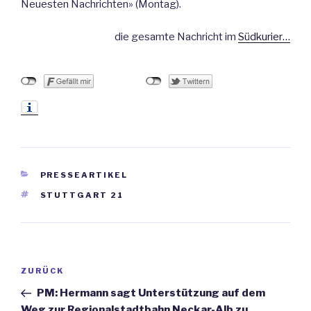
Neuesten Nachrichten» (Montag).
die gesamte Nachricht im
Südkurier…
KATEGORIEN
PRESSEARTIKEL
SCHLAGWÖRTER
STUTTGART 21
Beitrags-
ZURÜCK
Vorheriger
Navigation
Beitrag
PM: Hermann sagt Unterstützung auf dem
Weg zur Regionalstadtbahn Neckar-Alb zu