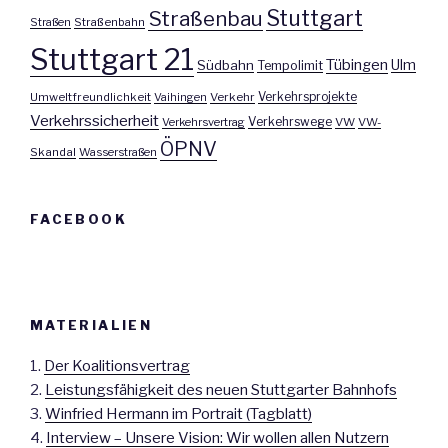
Stuttgart
Straßenbau
Straßen
Straßenbahn
Stuttgart 21
Tübingen
Ulm
Südbahn
Tempolimit
Umweltfreundlichkeit
Vaihingen
Verkehr
Verkehrsprojekte
Verkehrssicherheit
Verkehrswege
Verkehrsvertrag
VW
VW-
ÖPNV
Skandal
Wasserstraßen
FACEBOOK
MATERIALIEN
1.
Der Koalitionsvertrag
2.
Leistungsfähigkeit des neuen Stuttgarter Bahnhofs
3.
Winfried Hermann im Portrait (Tagblatt)
4.
Interview – Unsere Vision: Wir wollen allen Nutzern