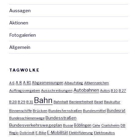
Aussagen
Aktionen
Fotogalerien
Allgemein
TAGWOLKE
A 8
A 81
A 6
Abgasmessungen
Albaufstieg
Altkennzeichen
Autobahnen
Auftragsvergaben
Ausschreibungen
Autos
B 10
B 27
Bahn
B 28
B 29
B 31
Bahnhalt
Barrierefreiheit
Basel
Baukultur
Bundesrat
Binnenschiffe
Brücken
Bundesfernstraßen
Bundesmittel
Bundesstraßen
Bundesschienenwege
Bundesverkehrswegeplan
Busse
Böblingen
Calw
Crailsheim
DB
E-Mobilität
Regio
Dobrindt
E-Bike
Elektrifizierung
Elektroautos