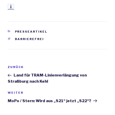
KATEGORIEN
PRESSEARTIKEL
SCHLAGWÖRTER
BARRIEREFREI
Beitrags-
ZURÜCK
Vorheriger
Navigation
Beitrag
Land für TRAM-Linienverlängung von
Straßburg nach Kehl
WEITER
Nächster
Beitrag
MoPo / Stern: Wird aus „S21“ jetzt „S22“?