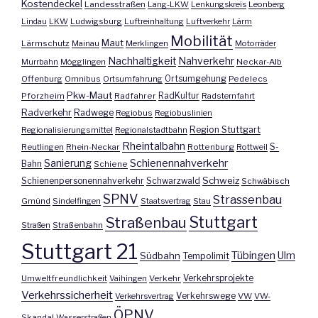
Kostendeckel
Landesstraßen
Lang-LKW
Lenkungskreis
Leonberg
Lindau
LKW
Ludwigsburg
Luftreinhaltung
Luftverkehr
Lärm
Mobilität
Maut
Lärmschutz
Mainau
Merklingen
Motorräder
Nachhaltigkeit
Nahverkehr
Murrbahn
Mögglingen
Neckar-Alb
Offenburg
Omnibus
Ortsumfahrung
Ortsumgehung
Pedelecs
Pkw-Maut
Pforzheim
Radfahrer
RadKultur
Radsternfahrt
Radverkehr
Radwege
Regiobus
Regiobuslinien
Region Stuttgart
Regionalisierungsmittel
Regionalstadtbahn
Rheintalbahn
S-
Reutlingen
Rhein-Neckar
Rottenburg
Rottweil
Sanierung
Schienennahverkehr
Bahn
Schiene
Schweiz
Schienenpersonennahverkehr
Schwarzwald
Schwäbisch
SPNV
Strassenbau
Gmünd
Sindelfingen
Staatsvertrag
Stau
Stuttgart
Straßenbau
Straßen
Straßenbahn
Stuttgart 21
Tübingen
Ulm
Südbahn
Tempolimit
Umweltfreundlichkeit
Vaihingen
Verkehr
Verkehrsprojekte
Verkehrssicherheit
Verkehrswege
Verkehrsvertrag
VW
VW-
ÖPNV
Skandal
Wasserstraßen