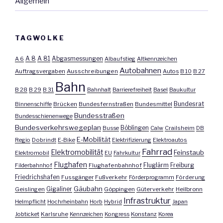
Allgemein
TAGWOLKE
A 8
A 81
A 6
Abgasmessungen
Albaufstieg
Altkennzeichen
Autobahnen
Auftragsvergaben
Ausschreibungen
Autos
B 10
B 27
Bahn
B 28
B 29
B 31
Bahnhalt
Barrierefreiheit
Basel
Baukultur
Bundesrat
Binnenschiffe
Brücken
Bundesfernstraßen
Bundesmittel
Bundesstraßen
Bundesschienenwege
Bundesverkehrswegeplan
Busse
Böblingen
Calw
Crailsheim
DB
E-Mobilität
Regio
Dobrindt
E-Bike
Elektrifizierung
Elektroautos
Fahrrad
Elektromobilität
Feinstaub
Elektromobil
EU
Fahrkultur
Flughafen
Fluglärm
Filderbahnhof
Flughafenbahnhof
Freiburg
Friedrichshafen
Fussgänger
Fußverkehr
Förderprogramm
Förderung
Gäubahn
Geislingen
Gigaliner
Göppingen
Güterverkehr
Heilbronn
Infrastruktur
Helmpflicht
Hochrheinbahn
Horb
Hybrid
Japan
Jobticket
Karlsruhe
Kennzeichen
Kongress
Konstanz
Korea