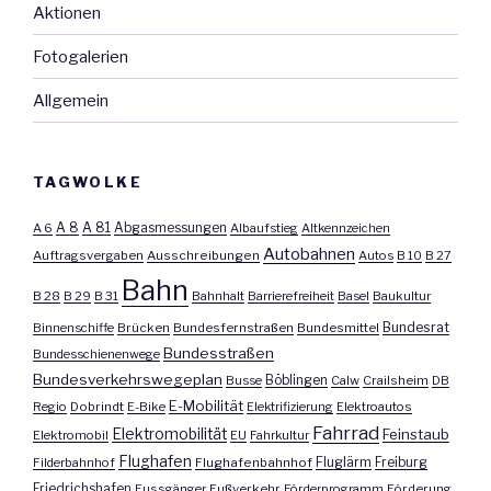
Aktionen
Fotogalerien
Allgemein
TAGWOLKE
A 8
A 81
A 6
Abgasmessungen
Albaufstieg
Altkennzeichen
Autobahnen
Auftragsvergaben
Ausschreibungen
Autos
B 10
B 27
Bahn
B 28
B 29
B 31
Bahnhalt
Barrierefreiheit
Basel
Baukultur
Bundesrat
Binnenschiffe
Brücken
Bundesfernstraßen
Bundesmittel
Bundesstraßen
Bundesschienenwege
Bundesverkehrswegeplan
Busse
Böblingen
Calw
Crailsheim
DB
E-Mobilität
Regio
Dobrindt
E-Bike
Elektrifizierung
Elektroautos
Fahrrad
Elektromobilität
Feinstaub
Elektromobil
EU
Fahrkultur
Flughafen
Fluglärm
Filderbahnhof
Flughafenbahnhof
Freiburg
Friedrichshafen
Fussgänger
Fußverkehr
Förderprogramm
Förderung