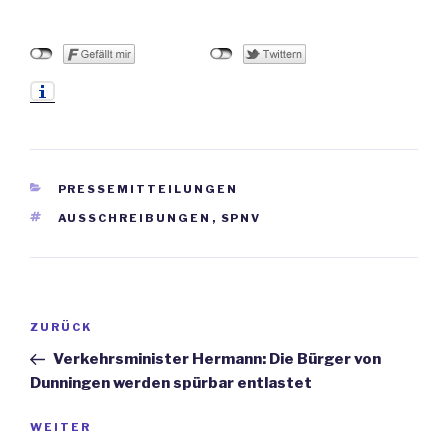
KATEGORIEN
PRESSEMITTEILUNGEN
SCHLAGWÖRTER
AUSSCHREIBUNGEN
,
SPNV
Beitrags-
ZURÜCK
Vorheriger
Navigation
Beitrag
Verkehrsminister Hermann: Die Bürger von
Dunningen werden spürbar entlastet
WEITER
Nächster