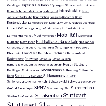
Gäubahn
Geislingen
Gigaliner
Göppingen
Güterverkehr
Heilbronn
Infrastruktur
Helmpflicht
Hochrheinbahn
Horb
Hybrid
Japan
Jobticket
Karlsruhe
Kennzeichen
Kongress
Konstanz
Korea
Kostendeckel
Landesstraßen
Lang-LKW
Lenkungskreis
Leonberg
Lindau
LKW
Ludwigsburg
Luftreinhaltung
Luftverkehr
Lärm
Mobilität
Maut
Lärmschutz
Mainau
Merklingen
Motorräder
Nachhaltigkeit
Nahverkehr
Murrbahn
Mögglingen
Neckar-Alb
Offenburg
Omnibus
Ortsumfahrung
Ortsumgehung
Pedelecs
Pkw-Maut
Pforzheim
Radfahrer
RadKultur
Radsternfahrt
Radverkehr
Radwege
Regiobus
Regiobuslinien
Region Stuttgart
Regionalisierungsmittel
Regionalstadtbahn
Rheintalbahn
S-
Reutlingen
Rhein-Neckar
Rottenburg
Rottweil
Sanierung
Schienennahverkehr
Bahn
Schiene
Schweiz
Schienenpersonennahverkehr
Schwarzwald
Schwäbisch
SPNV
Strassenbau
Gmünd
Sindelfingen
Staatsvertrag
Stau
Stuttgart
Straßenbau
Straßen
Straßenbahn
Stuttgart 21