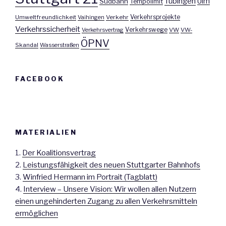
Tübingen
Ulm
Südbahn
Tempolimit
Umweltfreundlichkeit
Vaihingen
Verkehr
Verkehrsprojekte
Verkehrssicherheit
Verkehrswege
Verkehrsvertrag
VW
VW-
ÖPNV
Skandal
Wasserstraßen
FACEBOOK
MATERIALIEN
1.
Der Koalitionsvertrag
2.
Leistungsfähigkeit des neuen Stuttgarter Bahnhofs
3.
Winfried Hermann im Portrait (Tagblatt)
4.
Interview – Unsere Vision: Wir wollen allen Nutzern
einen ungehinderten Zugang zu allen Verkehrsmitteln
ermöglichen