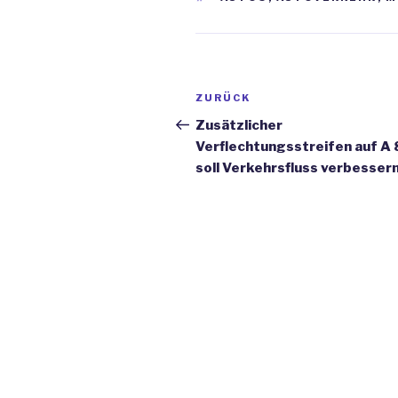
Beitrags-
ZURÜCK
Vorheriger
Navigation
Beitrag
Zusätzlicher
Verflechtungsstreifen auf A 
soll Verkehrsfluss verbesser