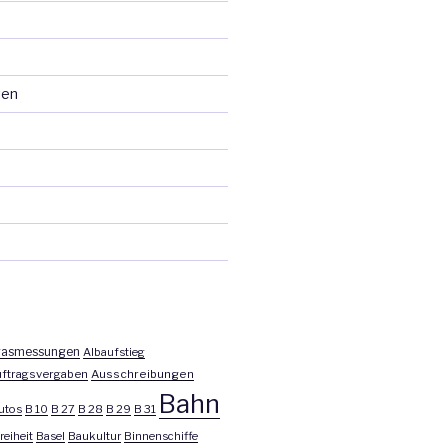
ten
asmessungen
Albaufstieg
ftragsvergaben
Ausschreibungen
Bahn
utos
B 10
B 27
B 28
B 29
B 31
reiheit
Basel
Baukultur
Binnenschiffe