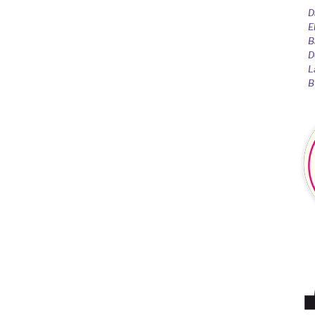
D
E
B
D
L
B