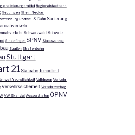
gionalisierungsmittel
Regionalstadtbahn
t
Reutlingen
Rhein-Neckar
Sanierung
S-Bahn
Rottenburg
Rottweil
ennahverkehr
Schweiz
ennahverkehr
Schwarzwald
SPNV
nd
Sindelfingen
Staatsvertrag
nbau
Straßen
Straßenbahn
Stuttgart
au
rt 21
Südbahn
Tempolimit
Umweltfreundlichkeit
Vaihingen
Verkehr
Verkehrssicherheit
e
Verkehrsvertrag
ÖPNV
W
VW-Skandal
Wasserstraßen