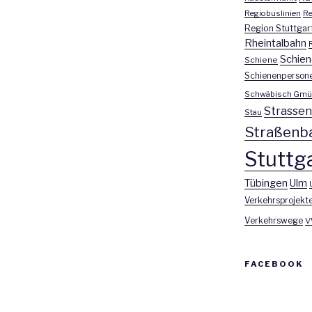
Regiobuslinien
Re
Region Stuttgar
Rheintalbahn
Schien
Schiene
Schienenperson
Schwäbisch Gmü
Strasse
Stau
Straßenb
Stuttga
Tübingen
Ulm
Verkehrsprojekt
Verkehrswege
V
FACEBOOK