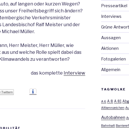
Auto, auf langen oder kurzen Wegen?
Presseartikel
s unser Freiheitsbegriff sich ändern?
Interviews
ttembergische Verkehrsminister
 Landesbischof Ralf Meister und der
Grüne Antwor
 Michael Müller.
Aussagen
n, Herr Meister, Herr Müller, wie
Aktionen
t aus und welche Rolle spielt dabei das
Fotogalerien
 Klimawandels zu verantworten?
Allgemein
das komplette
Interview
TAGWOLKE
A 8
A 81
A 6
Abg
Altkennzeichen
Au
Autobahnen
A
Bahnhalt
Barrieref
OBILITÄT