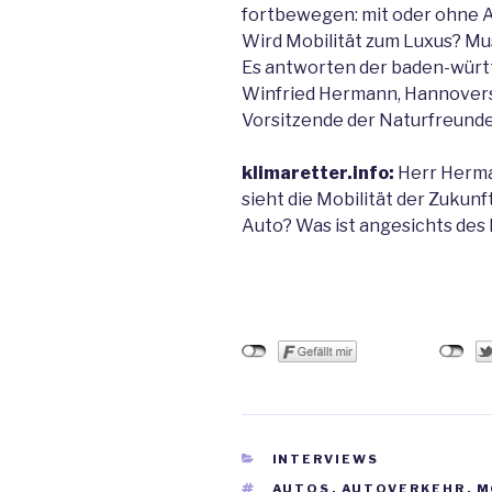
fortbewegen: mit oder ohne 
Wird Mobilität zum Luxus? Mus
Es antworten der baden-wür
Winfried Hermann, Hannovers
Vorsitzende der Naturfreunde
klimaretter.info:
Herr Herman
sieht die Mobilität der Zukunf
Auto? Was ist angesichts des
KATEGORIEN
INTERVIEWS
SCHLAGWÖRTER
AUTOS
,
AUTOVERKEHR
,
M