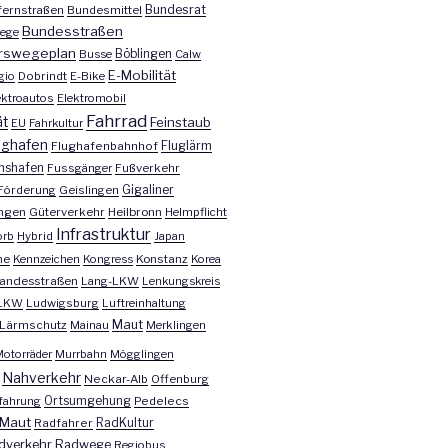
Bundesrat
ernstraßen
Bundesmittel
Bundesstraßen
ege
rswegeplan
Busse
Böblingen
Calw
E-Mobilität
gio
Dobrindt
E-Bike
ektroautos
Elektromobil
Fahrrad
ät
Feinstaub
EU
Fahrkultur
ughafen
Fluglärm
Flughafenbahnhof
chshafen
Fussgänger
Fußverkehr
Förderung
Geislingen
Gigaliner
ngen
Güterverkehr
Heilbronn
Helmpflicht
Infrastruktur
orb
Hybrid
Japan
he
Kennzeichen
Kongress
Konstanz
Korea
andesstraßen
Lang-LKW
Lenkungskreis
LKW
Ludwigsburg
Luftreinhaltung
Maut
Lärmschutz
Mainau
Merklingen
otorräder
Murrbahn
Mögglingen
Nahverkehr
Neckar-Alb
Offenburg
fahrung
Ortsumgehung
Pedelecs
Maut
Radfahrer
RadKultur
dverkehr
Radwege
Regiobus