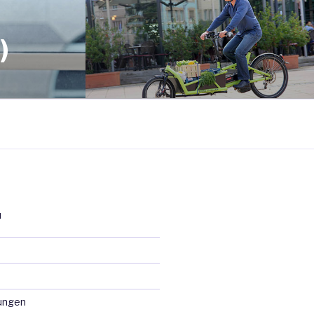
)
N
ungen