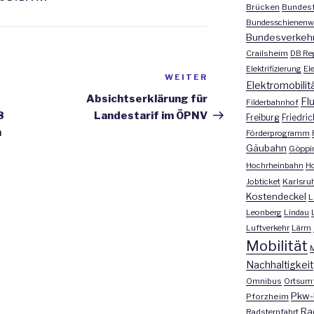
Brücken
Bundesf
Bundesschienenw
Bundesverkeh
Crailsheim
DB Re
Elektrifizierung
El
WEITER
Nächster
Elektromobilit
Beitrag
Absichtserklärung für
Fl
Filderbahnhof
8
Landestarif im ÖPNV
Freiburg
Friedri
n
Förderprogramm
Gäubahn
Göppi
Hochrheinbahn
H
Jobticket
Karlsru
Kostendeckel
L
Leonberg
Lindau
Luftverkehr
Lärm
Mobilität
M
Nachhaltigkeit
Omnibus
Ortsum
Pkw-
Pforzheim
Ra
Radsternfahrt