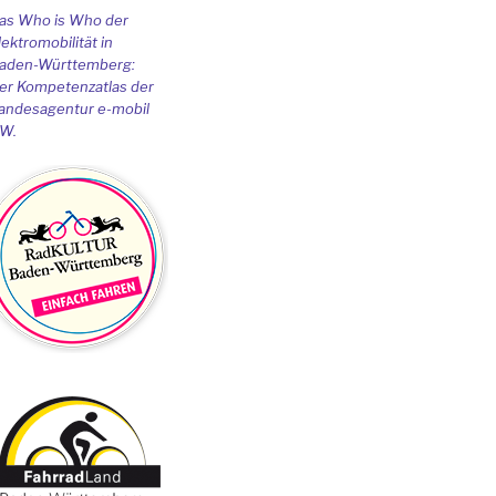
as Who is Who der
lektromobilität in
aden-Württemberg:
er Kompetenzatlas der
andesagentur e-mobil
W.