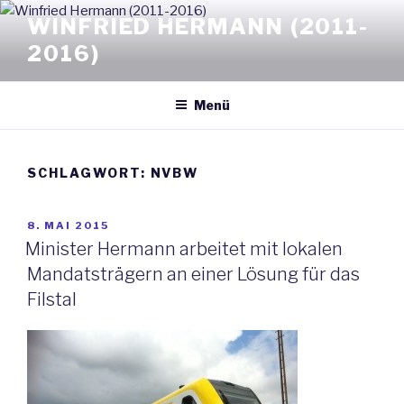
Zum
WINFRIED HERMANN (2011-
Inhalt
2016)
springen
Menü
SCHLAGWORT: NVBW
VERÖFFENTLICHT
8. MAI 2015
AM
Minister Hermann arbeitet mit lokalen
Mandatsträgern an einer Lösung für das
Filstal