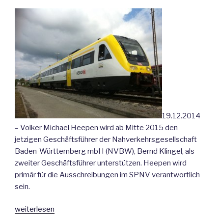
einer
Lösung
für
das
Filstal“
19.12.2014
– Volker Michael Heepen wird ab Mitte 2015 den
jetzigen Geschäftsführer der Nahverkehrsgesellschaft
Baden-Württemberg mbH (NVBW), Bernd Klingel, als
zweiter Geschäftsführer unterstützen. Heepen wird
primär für die Ausschreibungen im SPNV verantwortlich
sein.
„Erfahrener
weiterlesen