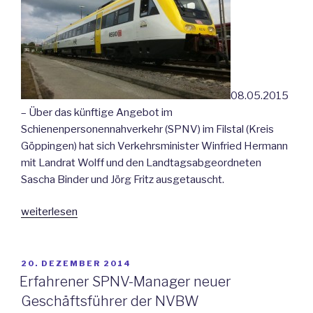
08.05.2015
– Über das künftige Angebot im
Schienenpersonennahverkehr (SPNV) im Filstal (Kreis
Göppingen) hat sich Verkehrsminister Winfried Hermann
mit Landrat Wolff und den Landtagsabgeordneten
Sascha Binder und Jörg Fritz ausgetauscht.
„Minister
weiterlesen
Hermann
arbeitet
mit
VERÖFFENTLICHT
20. DEZEMBER 2014
AM
lokalen
Erfahrener SPNV-Manager neuer
Mandatsträgern
Geschäftsführer der NVBW
an