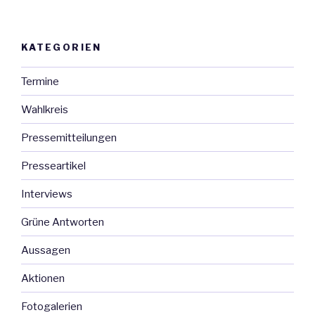
SPNV-
Manager
neuer
KATEGORIEN
Geschäftsführer
der
Termine
NVBW“
Wahlkreis
Pressemitteilungen
Presseartikel
Interviews
Grüne Antworten
Aussagen
Aktionen
Fotogalerien