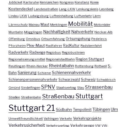
Jobticket
Karlsruhe
Kennzeichen
Kongress
Konstanz
Korea
Kostendeckel
Landesstraßen
Lang-LKW
Lenkungskreis
Leonberg
Lindau
LKW
Ludwigsburg
Luftreinhaltung
Luftverkehr
Lärm
Mobilität
Maut
Lärmschutz
Mainau
Merklingen
Motorräder
Nachhaltigkeit
Nahverkehr
Murrbahn
Mögglingen
Neckar-Alb
Offenburg
Omnibus
Ortsumfahrung
Ortsumgehung
Pedelecs
Pkw-Maut
Pforzheim
Radfahrer
RadKultur
Radsternfahrt
Radverkehr
Radwege
Regiobus
Regiobuslinien
Region Stuttgart
Regionalisierungsmittel
Regionalstadtbahn
Rheintalbahn
S-
Reutlingen
Rhein-Neckar
Rottenburg
Rottweil
Sanierung
Schienennahverkehr
Bahn
Schiene
Schweiz
Schienenpersonennahverkehr
Schwarzwald
Schwäbisch
SPNV
Strassenbau
Gmünd
Sindelfingen
Staatsvertrag
Stau
Stuttgart
Straßenbau
Straßen
Straßenbahn
Stuttgart 21
Tübingen
Ulm
Südbahn
Tempolimit
Umweltfreundlichkeit
Vaihingen
Verkehr
Verkehrsprojekte
Verkehrssicherheit
Verkehrswege
Verkehrsvertrag
VW
VW-