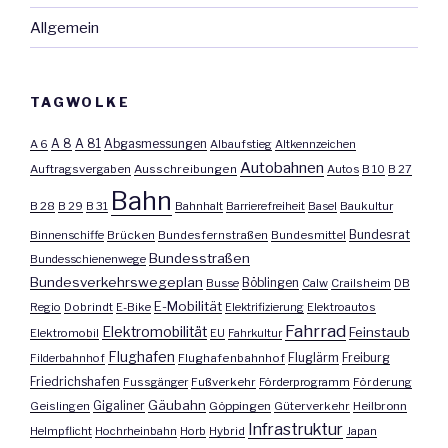
Allgemein
TAGWOLKE
A 8
A 81
A 6
Abgasmessungen
Albaufstieg
Altkennzeichen
Autobahnen
Auftragsvergaben
Ausschreibungen
Autos
B 10
B 27
Bahn
B 28
B 29
B 31
Bahnhalt
Barrierefreiheit
Basel
Baukultur
Bundesrat
Binnenschiffe
Brücken
Bundesfernstraßen
Bundesmittel
Bundesstraßen
Bundesschienenwege
Bundesverkehrswegeplan
Busse
Böblingen
Calw
Crailsheim
DB
E-Mobilität
Regio
Dobrindt
E-Bike
Elektrifizierung
Elektroautos
Fahrrad
Elektromobilität
Feinstaub
Elektromobil
EU
Fahrkultur
Flughafen
Fluglärm
Filderbahnhof
Flughafenbahnhof
Freiburg
Friedrichshafen
Fussgänger
Fußverkehr
Förderprogramm
Förderung
Gäubahn
Geislingen
Gigaliner
Göppingen
Güterverkehr
Heilbronn
Infrastruktur
Helmpflicht
Hochrheinbahn
Horb
Hybrid
Japan