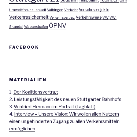
Tübingen
Südbahn
Tempolimit
Umweltfreundlichkeit
Vaihingen
Verkehr
Verkehrsprojekte
Verkehrssicherheit
Verkehrswege
Verkehrsvertrag
VW
VW-
ÖPNV
Skandal
Wasserstraßen
FACEBOOK
MATERIALIEN
1.
Der Koalitionsvertrag
2.
Leistungsfähigkeit des neuen Stuttgarter Bahnhofs
3.
Winfried Hermann im Portrait (Tagblatt)
4.
Interview – Unsere Vision: Wir wollen allen Nutzern
einen ungehinderten Zugang zu allen Verkehrsmitteln
ermöglichen