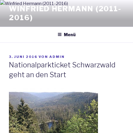
Zum
WINFRIED HERMANN (2011-
Inhalt
2016)
springen
Menü
VERÖFFENTLICHT
3. JUNI 2016
VON
ADMIN
AM
Nationalparkticket Schwarzwald
geht an den Start