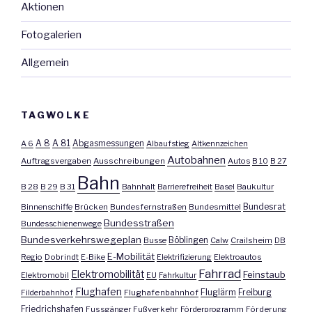
Aktionen
Fotogalerien
Allgemein
TAGWOLKE
A 8
A 81
A 6
Abgasmessungen
Albaufstieg
Altkennzeichen
Autobahnen
Auftragsvergaben
Ausschreibungen
Autos
B 10
B 27
Bahn
B 28
B 29
B 31
Bahnhalt
Barrierefreiheit
Basel
Baukultur
Bundesrat
Binnenschiffe
Brücken
Bundesfernstraßen
Bundesmittel
Bundesstraßen
Bundesschienenwege
Bundesverkehrswegeplan
Busse
Böblingen
Calw
Crailsheim
DB
E-Mobilität
Regio
Dobrindt
E-Bike
Elektrifizierung
Elektroautos
Fahrrad
Elektromobilität
Feinstaub
Elektromobil
EU
Fahrkultur
Flughafen
Fluglärm
Filderbahnhof
Flughafenbahnhof
Freiburg
Friedrichshafen
Fussgänger
Fußverkehr
Förderprogramm
Förderung