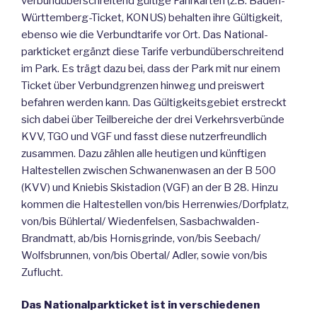
verbundüberschreitend gültige Fahrkarten (z.B. Baden-
Württemberg-Ticket, KONUS) behalten ihre Gültigkeit,
ebenso wie die Verbundtarife vor Ort. Das National-
parkticket ergänzt diese Tarife verbundüberschreitend
im Park. Es trägt dazu bei, dass der Park mit nur einem
Ticket über Verbundgrenzen hinweg und preiswert
befahren werden kann. Das Gültigkeitsgebiet erstreckt
sich dabei über Teilbereiche der drei Verkehrsverbünde
KVV, TGO und VGF und fasst diese nutzerfreundlich
zusammen. Dazu zählen alle heutigen und künftigen
Haltestellen zwischen Schwanenwasen an der B 500
(KVV) und Kniebis Skistadion (VGF) an der B 28. Hinzu
kommen die Haltestellen von/bis Herrenwies/Dorfplatz,
von/bis Bühlertal/ Wiedenfelsen, Sasbachwalden-
Brandmatt, ab/bis Hornisgrinde, von/bis Seebach/
Wolfsbrunnen, von/bis Obertal/ Adler, sowie von/bis
Zuflucht.
Das Nationalparkticket ist in verschiedenen