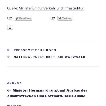
Quelle:
Ministerium für Verkehr und Infrastruktur
KATEGORIEN
PRESSEMITTEILUNGEN
SCHLAGWÖRTER
NATIONALPARKTICKET
,
SCHWARZWALD
Beitrags-
ZURÜCK
Vorheriger
Navigation
Beitrag
Minister Hermann drängt auf Ausbau der
Zulaufstrecken zum Gotthard-Basis-Tunnel