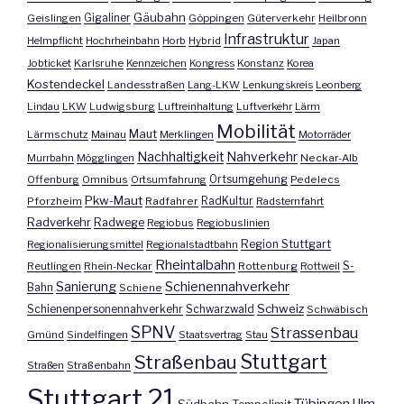
Gäubahn
Geislingen
Gigaliner
Göppingen
Güterverkehr
Heilbronn
Infrastruktur
Helmpflicht
Hochrheinbahn
Horb
Hybrid
Japan
Jobticket
Karlsruhe
Kennzeichen
Kongress
Konstanz
Korea
Kostendeckel
Landesstraßen
Lang-LKW
Lenkungskreis
Leonberg
Lindau
LKW
Ludwigsburg
Luftreinhaltung
Luftverkehr
Lärm
Mobilität
Maut
Lärmschutz
Mainau
Merklingen
Motorräder
Nachhaltigkeit
Nahverkehr
Murrbahn
Mögglingen
Neckar-Alb
Offenburg
Omnibus
Ortsumfahrung
Ortsumgehung
Pedelecs
Pkw-Maut
Pforzheim
Radfahrer
RadKultur
Radsternfahrt
Radverkehr
Radwege
Regiobus
Regiobuslinien
Region Stuttgart
Regionalisierungsmittel
Regionalstadtbahn
Rheintalbahn
S-
Reutlingen
Rhein-Neckar
Rottenburg
Rottweil
Sanierung
Schienennahverkehr
Bahn
Schiene
Schweiz
Schienenpersonennahverkehr
Schwarzwald
Schwäbisch
SPNV
Strassenbau
Gmünd
Sindelfingen
Staatsvertrag
Stau
Stuttgart
Straßenbau
Straßen
Straßenbahn
Stuttgart 21
Ulm