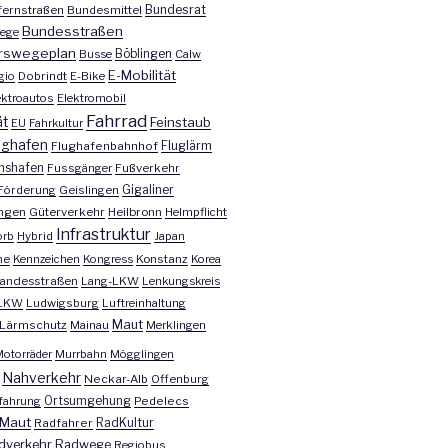
Bundesrat
ernstraßen
Bundesmittel
Bundesstraßen
ege
rswegeplan
Busse
Böblingen
Calw
E-Mobilität
gio
Dobrindt
E-Bike
ektroautos
Elektromobil
Fahrrad
ät
Feinstaub
EU
Fahrkultur
ughafen
Fluglärm
Flughafenbahnhof
chshafen
Fussgänger
Fußverkehr
Förderung
Geislingen
Gigaliner
ngen
Güterverkehr
Heilbronn
Helmpflicht
Infrastruktur
orb
Hybrid
Japan
he
Kennzeichen
Kongress
Konstanz
Korea
andesstraßen
Lang-LKW
Lenkungskreis
LKW
Ludwigsburg
Luftreinhaltung
Maut
Lärmschutz
Mainau
Merklingen
otorräder
Murrbahn
Mögglingen
Nahverkehr
Neckar-Alb
Offenburg
fahrung
Ortsumgehung
Pedelecs
Maut
Radfahrer
RadKultur
dverkehr
Radwege
Regiobus