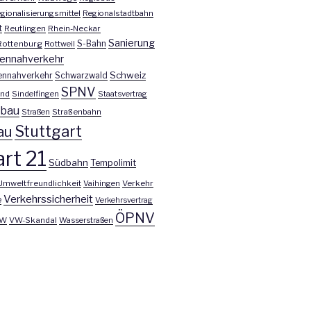
gionalisierungsmittel
Regionalstadtbahn
t
Reutlingen
Rhein-Neckar
Sanierung
S-Bahn
Rottenburg
Rottweil
ennahverkehr
Schweiz
ennahverkehr
Schwarzwald
SPNV
nd
Sindelfingen
Staatsvertrag
nbau
Straßen
Straßenbahn
Stuttgart
au
rt 21
Südbahn
Tempolimit
Umweltfreundlichkeit
Vaihingen
Verkehr
Verkehrssicherheit
e
Verkehrsvertrag
ÖPNV
W
VW-Skandal
Wasserstraßen