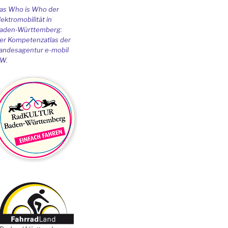
as Who is Who der
lektromobilität in
aden-Württemberg:
er Kompetenzatlas der
andesagentur e-mobil
W.