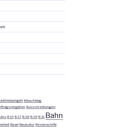
ten
asmessungen
Albaufstieg
ftragsvergaben
Ausschreibungen
Bahn
utos
B 10
B 27
B 28
B 29
B 31
reiheit
Basel
Baukultur
Binnenschiffe