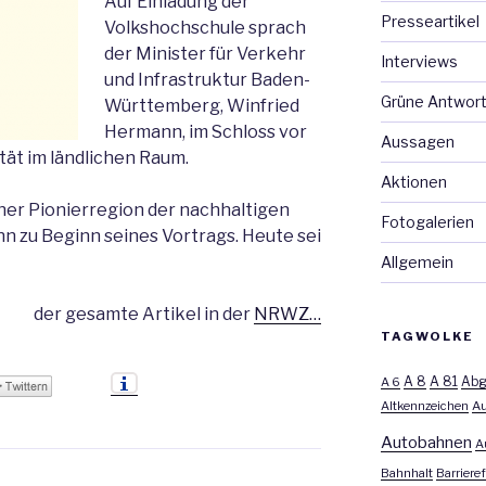
Auf Einladung der
Presseartikel
Volkshochschule sprach
der Minister für Verkehr
Interviews
und Infrastruktur Baden-
Grüne Antwor
Württemberg, Winfried
Hermann, im Schloss vor
Aussagen
tät im ländlichen Raum.
Aktionen
ner Pionierregion der nachhaltigen
Fotogalerien
nn zu Beginn seines Vortrags. Heute sei
Allgemein
der gesamte Artikel in der
NRWZ…
TAGWOLKE
A 8
A 81
A 6
Abg
Altkennzeichen
Au
Autobahnen
A
Bahnhalt
Barrieref