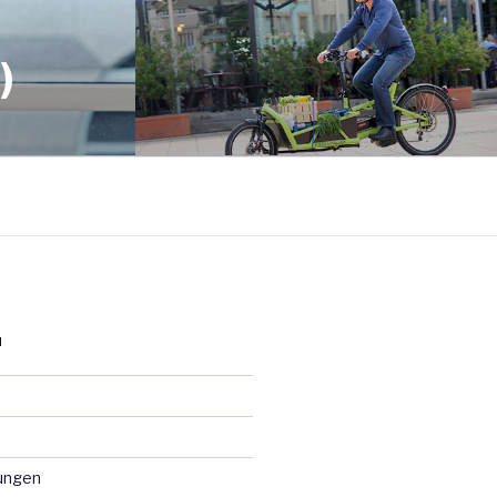
)
N
ungen