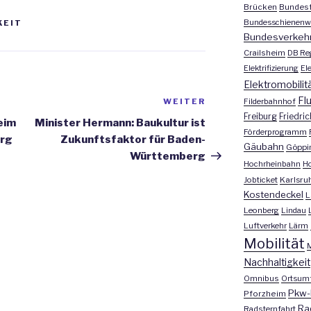
Brücken
Bundesf
Bundesschienenw
KEIT
Bundesverkeh
Crailsheim
DB Re
Elektrifizierung
El
Elektromobilit
Fl
Filderbahnhof
WEITER
Nächster
Freiburg
Friedri
Beitrag
eim
Minister Hermann: Baukultur ist
Förderprogramm
erg
Zukunftsfaktor für Baden-
Gäubahn
Göppi
Württemberg
Hochrheinbahn
H
Jobticket
Karlsru
Kostendeckel
L
Leonberg
Lindau
Luftverkehr
Lärm
Mobilität
M
Nachhaltigkeit
Omnibus
Ortsum
Pkw-
Pforzheim
Ra
Radsternfahrt