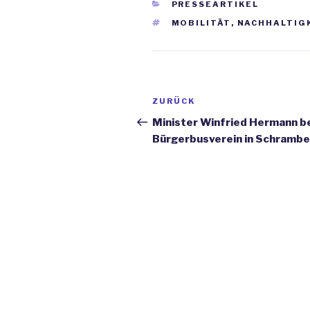
KATEGORIEN
PRESSEARTIKEL
SCHLAGWÖRTER
MOBILITÄT
,
NACHHALTIG
Beitrags-
ZURÜCK
Vorheriger
Navigation
Beitrag
Minister Winfried Hermann b
Bürgerbusverein in Schramb