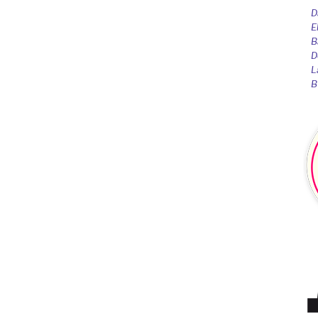
D
E
B
D
L
B