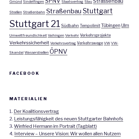
SPNV
Strassenbau
Gmünd
Sindelfingen
Staatsvertrag
Stau
Stuttgart
Straßenbau
Straßen
Straßenbahn
Stuttgart 21
Tübingen
Ulm
Südbahn
Tempolimit
Umweltfreundlichkeit
Vaihingen
Verkehr
Verkehrsprojekte
Verkehrssicherheit
Verkehrswege
Verkehrsvertrag
VW
VW-
ÖPNV
Skandal
Wasserstraßen
FACEBOOK
MATERIALIEN
1.
Der Koalitionsvertrag
2.
Leistungsfähigkeit des neuen Stuttgarter Bahnhofs
3.
Winfried Hermann im Portrait (Tagblatt)
4.
Interview – Unsere Vision: Wir wollen allen Nutzern