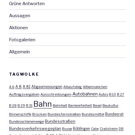
Grüne Antworten
Aussagen
Aktionen
Fotogalerien
Allgemein
TAGWOLKE
A 8
A 81
A 6
Abgasmessungen
Albaufstieg
Altkennzeichen
Autobahnen
Auftragsvergaben
Ausschreibungen
Autos
B 10
B 27
Bahn
B 28
B 29
B 31
Bahnhalt
Barrierefreiheit
Basel
Baukultur
Bundesrat
Binnenschiffe
Brücken
Bundesfernstraßen
Bundesmittel
Bundesstraßen
Bundesschienenwege
Bundesverkehrswegeplan
Busse
Böblingen
Calw
Crailsheim
DB