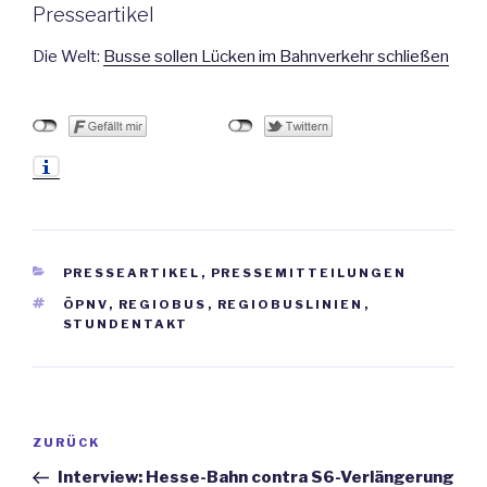
Presseartikel
Die Welt:
Busse sollen Lücken im Bahnverkehr schließen
KATEGORIEN
PRESSEARTIKEL
,
PRESSEMITTEILUNGEN
SCHLAGWÖRTER
ÖPNV
,
REGIOBUS
,
REGIOBUSLINIEN
,
STUNDENTAKT
Beitrags-
ZURÜCK
Vorheriger
Navigation
Beitrag
Interview: Hesse-Bahn contra S6-Verlängerung