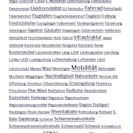
E-Mobilität
Regio
Dobrindt
E-Bike
Elektrifizierung
Elektroautos
Fahrrad
Elektromobilität
Feinstaub
Elektromobil
EU
Fahrkultur
Flughafen
Fluglärm
Filderbahnhof
Flughafenbahnhof
Freiburg
Friedrichshafen
Fussgänger
Fußverkehr
Förderprogramm
Förderung
Gäubahn
Geislingen
Gigaliner
Göppingen
Güterverkehr
Heilbronn
Infrastruktur
Helmpflicht
Hochrheinbahn
Horb
Hybrid
Japan
Jobticket
Karlsruhe
Kennzeichen
Kongress
Konstanz
Korea
Kostendeckel
Landesstraßen
Lang-LKW
Lenkungskreis
Leonberg
Lindau
LKW
Ludwigsburg
Luftreinhaltung
Luftverkehr
Lärm
Mobilität
Maut
Lärmschutz
Mainau
Merklingen
Motorräder
Nachhaltigkeit
Nahverkehr
Murrbahn
Mögglingen
Neckar-Alb
Offenburg
Omnibus
Ortsumfahrung
Ortsumgehung
Pedelecs
Pkw-Maut
Pforzheim
Radfahrer
RadKultur
Radsternfahrt
Radverkehr
Radwege
Regiobus
Regiobuslinien
Region Stuttgart
Regionalisierungsmittel
Regionalstadtbahn
Rheintalbahn
S-
Reutlingen
Rhein-Neckar
Rottenburg
Rottweil
Sanierung
Schienennahverkehr
Bahn
Schiene
Schweiz
Schienenpersonennahverkehr
Schwarzwald
Schwäbisch