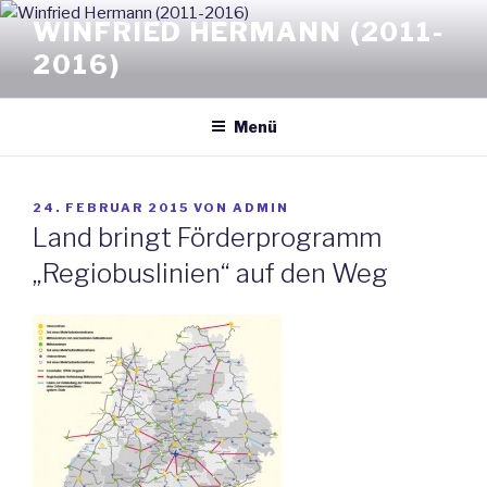
Zum
WINFRIED HERMANN (2011-
Inhalt
2016)
springen
Menü
VERÖFFENTLICHT
24. FEBRUAR 2015
VON
ADMIN
AM
Land bringt Förderprogramm
„Regiobuslinien“ auf den Weg