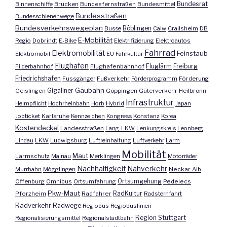
Bundesrat
Binnenschiffe
Brücken
Bundesfernstraßen
Bundesmittel
Bundesstraßen
Bundesschienenwege
Bundesverkehrswegeplan
Busse
Böblingen
Calw
Crailsheim
DB
E-Mobilität
Regio
Dobrindt
E-Bike
Elektrifizierung
Elektroautos
Fahrrad
Elektromobilität
Feinstaub
Elektromobil
EU
Fahrkultur
Flughafen
Fluglärm
Filderbahnhof
Flughafenbahnhof
Freiburg
Friedrichshafen
Fussgänger
Fußverkehr
Förderprogramm
Förderung
Gäubahn
Geislingen
Gigaliner
Göppingen
Güterverkehr
Heilbronn
Infrastruktur
Helmpflicht
Hochrheinbahn
Horb
Hybrid
Japan
Jobticket
Karlsruhe
Kennzeichen
Kongress
Konstanz
Korea
Kostendeckel
Landesstraßen
Lang-LKW
Lenkungskreis
Leonberg
Lindau
LKW
Ludwigsburg
Luftreinhaltung
Luftverkehr
Lärm
Mobilität
Maut
Lärmschutz
Mainau
Merklingen
Motorräder
Nachhaltigkeit
Nahverkehr
Murrbahn
Mögglingen
Neckar-Alb
Offenburg
Omnibus
Ortsumfahrung
Ortsumgehung
Pedelecs
Pkw-Maut
Pforzheim
Radfahrer
RadKultur
Radsternfahrt
Radverkehr
Radwege
Regiobus
Regiobuslinien
Region Stuttgart
Regionalisierungsmittel
Regionalstadtbahn