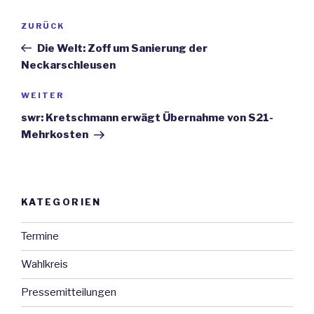
Beitrags-
ZURÜCK
Vorheriger
Navigation
Beitrag
Die Welt: Zoff um Sanierung der
Neckarschleusen
WEITER
Nächster
Beitrag
swr: Kretschmann erwägt Übernahme von S21-
Mehrkosten
KATEGORIEN
Termine
Wahlkreis
Pressemitteilungen