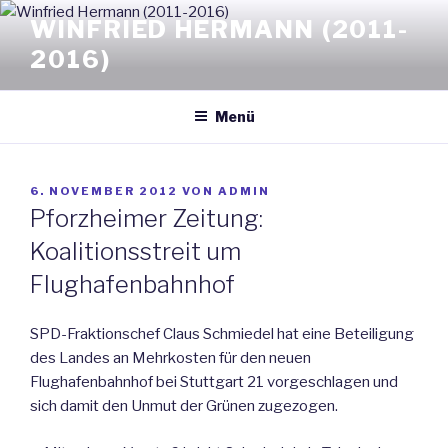
Zum
WINFRIED HERMANN (2011-
Inhalt
2016)
springen
Menü
VERÖFFENTLICHT
6. NOVEMBER 2012
VON
ADMIN
AM
Pforzheimer Zeitung:
Koalitionsstreit um
Flughafenbahnhof
SPD-Fraktionschef Claus Schmiedel hat eine Beteiligung
des Landes an Mehrkosten für den neuen
Flughafenbahnhof bei Stuttgart 21 vorgeschlagen und
sich damit den Unmut der Grünen zugezogen.