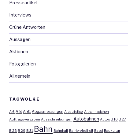
Presseartikel
Interviews
Grüne Antworten
Aussagen
Aktionen
Fotogalerien
Allgemein
TAGWOLKE
A 8
A 81
A 6
Abgasmessungen
Albaufstieg
Altkennzeichen
Autobahnen
Auftragsvergaben
Ausschreibungen
Autos
B 10
B 27
Bahn
B 28
B 29
B 31
Bahnhalt
Barrierefreiheit
Basel
Baukultur