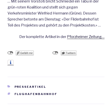
… Mit seinem Vorstoß bricht Schmiedel ein Tabu in der
grün-roten Koalition und stellt sich gegen
Verkehrsminister Winfried Hermann (Grüne). Dessen
Sprecher betonte am Dienstag: «Der Filderbahnhof ist
Teil des Projektes und gehört zu den Projektkosten.» …
Der komplette Artikel in der
Pforzheimer Zeitung…
KATEGORIEN
PRESSEARTIKEL
SCHLAGWÖRTER
FLUGHAFENBAHNHOF