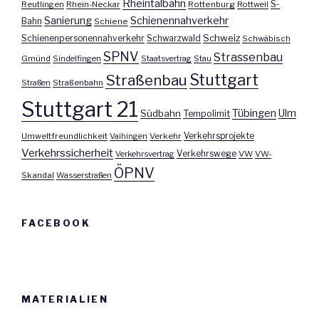
Rheintalbahn
S-
Reutlingen
Rhein-Neckar
Rottenburg
Rottweil
Sanierung
Schienennahverkehr
Bahn
Schiene
Schweiz
Schienenpersonennahverkehr
Schwarzwald
Schwäbisch
SPNV
Strassenbau
Gmünd
Sindelfingen
Staatsvertrag
Stau
Stuttgart
Straßenbau
Straßen
Straßenbahn
Stuttgart 21
Tübingen
Ulm
Südbahn
Tempolimit
Umweltfreundlichkeit
Vaihingen
Verkehr
Verkehrsprojekte
Verkehrssicherheit
Verkehrswege
Verkehrsvertrag
VW
VW-
ÖPNV
Skandal
Wasserstraßen
FACEBOOK
MATERIALIEN