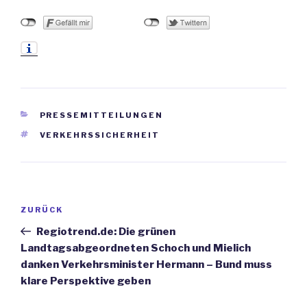
KATEGORIEN
PRESSEMITTEILUNGEN
SCHLAGWÖRTER
VERKEHRSSICHERHEIT
Beitrags-
ZURÜCK
Vorheriger
Navigation
Beitrag
Regiotrend.de: Die grünen
Landtagsabgeordneten Schoch und Mielich
danken Verkehrsminister Hermann – Bund muss
klare Perspektive geben