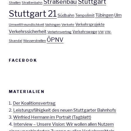
Stuttgart
Straßenbau
Straßen
Straßenbahn
Stuttgart 21
Tübingen
Ulm
Südbahn
Tempolimit
Umweltfreundlichkeit
Vaihingen
Verkehr
Verkehrsprojekte
Verkehrssicherheit
Verkehrswege
Verkehrsvertrag
VW
VW-
ÖPNV
Skandal
Wasserstraßen
FACEBOOK
MATERIALIEN
1.
Der Koalitionsvertrag
2.
Leistungsfähigkeit des neuen Stuttgarter Bahnhofs
3.
Winfried Hermann im Portrait (Tagblatt)
4.
Interview – Unsere Vision: Wir wollen allen Nutzern