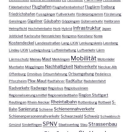
Flughafen
Fluglärm
Filderbahnhof
Flughafenbahnhof
Freiburg
Friedrichshafen
Fussgänger
Fußverkehr
Förderprogramm
Förderung
Gäubahn
Geislingen
Gigaliner
Göppingen
Güterverkehr
Heilbronn
Infrastruktur
Helmpflicht
Hochrheinbahn
Horb
Hybrid
Japan
Jobticket
Karlsruhe
Kennzeichen
Kongress
Konstanz
Korea
Kostendeckel
Landesstraßen
Lang-LKW
Lenkungskreis
Leonberg
Lindau
LKW
Ludwigsburg
Luftreinhaltung
Luftverkehr
Lärm
Mobilität
Maut
Lärmschutz
Mainau
Merklingen
Motorräder
Nachhaltigkeit
Nahverkehr
Murrbahn
Mögglingen
Neckar-Alb
Offenburg
Omnibus
Ortsumfahrung
Ortsumgehung
Pedelecs
Pkw-Maut
Pforzheim
Radfahrer
RadKultur
Radsternfahrt
Radverkehr
Radwege
Regiobus
Regiobuslinien
Region Stuttgart
Regionalisierungsmittel
Regionalstadtbahn
Rheintalbahn
S-
Reutlingen
Rhein-Neckar
Rottenburg
Rottweil
Sanierung
Schienennahverkehr
Bahn
Schiene
Schweiz
Schienenpersonennahverkehr
Schwarzwald
Schwäbisch
SPNV
Strassenbau
Gmünd
Sindelfingen
Staatsvertrag
Stau