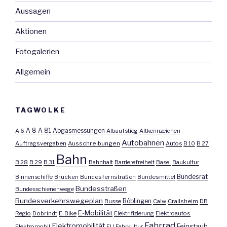
Aussagen
Aktionen
Fotogalerien
Allgemein
TAGWOLKE
A 8
A 81
A 6
Abgasmessungen
Albaufstieg
Altkennzeichen
Autobahnen
Auftragsvergaben
Ausschreibungen
Autos
B 10
B 27
Bahn
B 28
B 29
B 31
Bahnhalt
Barrierefreiheit
Basel
Baukultur
Bundesrat
Binnenschiffe
Brücken
Bundesfernstraßen
Bundesmittel
Bundesstraßen
Bundesschienenwege
Bundesverkehrswegeplan
Busse
Böblingen
Calw
Crailsheim
DB
E-Mobilität
Regio
Dobrindt
E-Bike
Elektrifizierung
Elektroautos
Fahrrad
Elektromobilität
Feinstaub
Elektromobil
EU
Fahrkultur