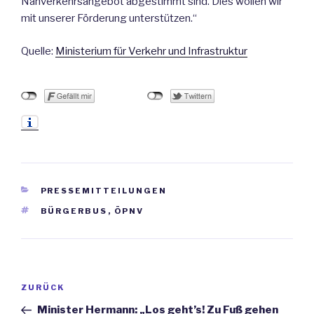
Nahverkehrsangebot abgestimmt sind. Dies wollen wir
mit unserer Förderung unterstützen.“
Quelle:
Ministerium für Verkehr und Infrastruktur
KATEGORIEN
PRESSEMITTEILUNGEN
SCHLAGWÖRTER
BÜRGERBUS
,
ÖPNV
Beitrags-
ZURÜCK
Vorheriger
Navigation
Beitrag
Minister Hermann: „Los geht’s! Zu Fuß gehen