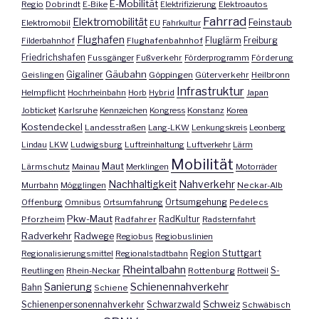
E-Mobilität
Regio
Dobrindt
E-Bike
Elektrifizierung
Elektroautos
Fahrrad
Elektromobilität
Feinstaub
Elektromobil
EU
Fahrkultur
Flughafen
Fluglärm
Filderbahnhof
Flughafenbahnhof
Freiburg
Friedrichshafen
Fussgänger
Fußverkehr
Förderprogramm
Förderung
Gäubahn
Geislingen
Gigaliner
Göppingen
Güterverkehr
Heilbronn
Infrastruktur
Helmpflicht
Hochrheinbahn
Horb
Hybrid
Japan
Jobticket
Karlsruhe
Kennzeichen
Kongress
Konstanz
Korea
Kostendeckel
Landesstraßen
Lang-LKW
Lenkungskreis
Leonberg
Lindau
LKW
Ludwigsburg
Luftreinhaltung
Luftverkehr
Lärm
Mobilität
Maut
Lärmschutz
Mainau
Merklingen
Motorräder
Nachhaltigkeit
Nahverkehr
Murrbahn
Mögglingen
Neckar-Alb
Offenburg
Omnibus
Ortsumfahrung
Ortsumgehung
Pedelecs
Pkw-Maut
Pforzheim
Radfahrer
RadKultur
Radsternfahrt
Radverkehr
Radwege
Regiobus
Regiobuslinien
Region Stuttgart
Regionalisierungsmittel
Regionalstadtbahn
Rheintalbahn
S-
Reutlingen
Rhein-Neckar
Rottenburg
Rottweil
Sanierung
Schienennahverkehr
Bahn
Schiene
Schweiz
Schienenpersonennahverkehr
Schwarzwald
Schwäbisch