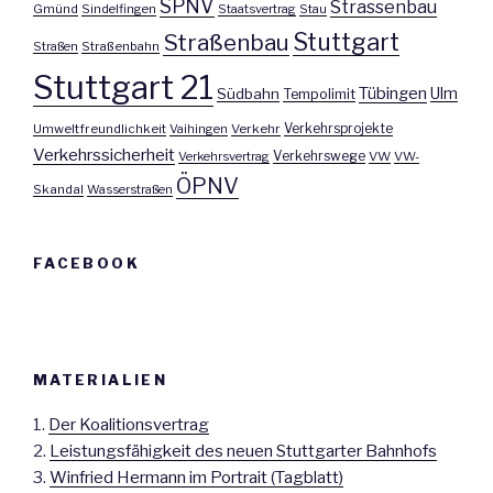
SPNV
Strassenbau
Gmünd
Sindelfingen
Staatsvertrag
Stau
Stuttgart
Straßenbau
Straßen
Straßenbahn
Stuttgart 21
Tübingen
Ulm
Südbahn
Tempolimit
Umweltfreundlichkeit
Vaihingen
Verkehr
Verkehrsprojekte
Verkehrssicherheit
Verkehrswege
Verkehrsvertrag
VW
VW-
ÖPNV
Skandal
Wasserstraßen
FACEBOOK
MATERIALIEN
1.
Der Koalitionsvertrag
2.
Leistungsfähigkeit des neuen Stuttgarter Bahnhofs
3.
Winfried Hermann im Portrait (Tagblatt)