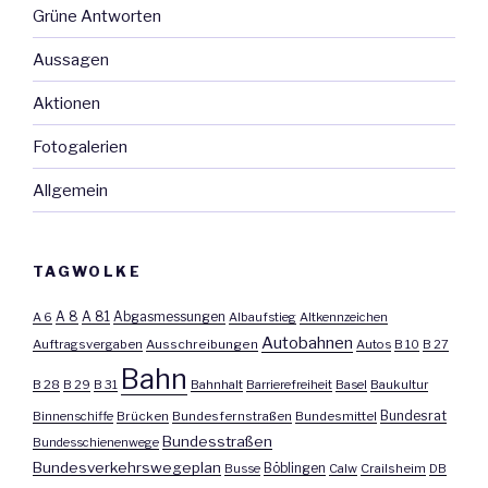
Grüne Antworten
Aussagen
Aktionen
Fotogalerien
Allgemein
TAGWOLKE
A 8
A 81
A 6
Abgasmessungen
Albaufstieg
Altkennzeichen
Autobahnen
Auftragsvergaben
Ausschreibungen
Autos
B 10
B 27
Bahn
B 28
B 29
B 31
Bahnhalt
Barrierefreiheit
Basel
Baukultur
Bundesrat
Binnenschiffe
Brücken
Bundesfernstraßen
Bundesmittel
Bundesstraßen
Bundesschienenwege
Bundesverkehrswegeplan
Busse
Böblingen
Calw
Crailsheim
DB