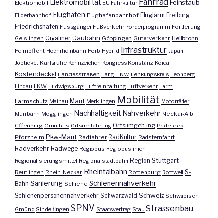
Fahrrad
Elektromobilität
Feinstaub
Elektromobil
EU
Fahrkultur
Flughafen
Fluglärm
Filderbahnhof
Flughafenbahnhof
Freiburg
Friedrichshafen
Fussgänger
Fußverkehr
Förderprogramm
Förderung
Gäubahn
Geislingen
Gigaliner
Göppingen
Güterverkehr
Heilbronn
Infrastruktur
Helmpflicht
Hochrheinbahn
Horb
Hybrid
Japan
Jobticket
Karlsruhe
Kennzeichen
Kongress
Konstanz
Korea
Kostendeckel
Landesstraßen
Lang-LKW
Lenkungskreis
Leonberg
Lindau
LKW
Ludwigsburg
Luftreinhaltung
Luftverkehr
Lärm
Mobilität
Maut
Lärmschutz
Mainau
Merklingen
Motorräder
Nachhaltigkeit
Nahverkehr
Murrbahn
Mögglingen
Neckar-Alb
Offenburg
Omnibus
Ortsumfahrung
Ortsumgehung
Pedelecs
Pkw-Maut
Pforzheim
Radfahrer
RadKultur
Radsternfahrt
Radverkehr
Radwege
Regiobus
Regiobuslinien
Region Stuttgart
Regionalisierungsmittel
Regionalstadtbahn
Rheintalbahn
S-
Reutlingen
Rhein-Neckar
Rottenburg
Rottweil
Sanierung
Schienennahverkehr
Bahn
Schiene
Schweiz
Schienenpersonennahverkehr
Schwarzwald
Schwäbisch
SPNV
Strassenbau
Gmünd
Sindelfingen
Staatsvertrag
Stau