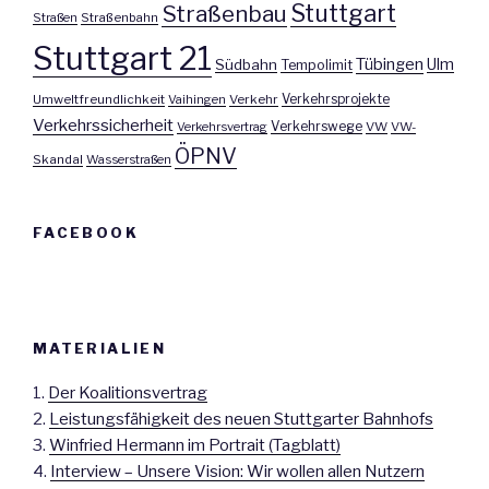
Stuttgart
Straßenbau
Straßen
Straßenbahn
Stuttgart 21
Tübingen
Ulm
Südbahn
Tempolimit
Umweltfreundlichkeit
Vaihingen
Verkehr
Verkehrsprojekte
Verkehrssicherheit
Verkehrswege
Verkehrsvertrag
VW
VW-
ÖPNV
Skandal
Wasserstraßen
FACEBOOK
MATERIALIEN
1.
Der Koalitionsvertrag
2.
Leistungsfähigkeit des neuen Stuttgarter Bahnhofs
3.
Winfried Hermann im Portrait (Tagblatt)
4.
Interview – Unsere Vision: Wir wollen allen Nutzern