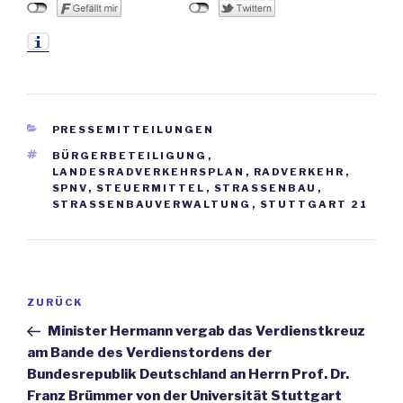
KATEGORIEN
PRESSEMITTEILUNGEN
SCHLAGWÖRTER
BÜRGERBETEILIGUNG
,
LANDESRADVERKEHRSPLAN
,
RADVERKEHR
,
SPNV
,
STEUERMITTEL
,
STRASSENBAU
,
STRASSENBAUVERWALTUNG
,
STUTTGART 21
Beitrags-
ZURÜCK
Vorheriger
Navigation
Beitrag
Minister Hermann vergab das Verdienstkreuz
am Bande des Verdienstordens der
Bundesrepublik Deutschland an Herrn Prof. Dr.
Franz Brümmer von der Universität Stuttgart