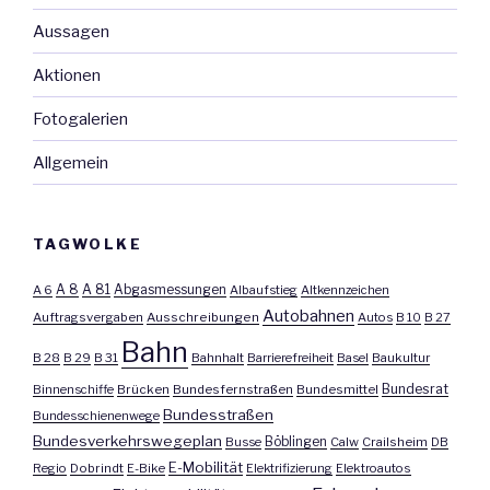
Aussagen
Aktionen
Fotogalerien
Allgemein
TAGWOLKE
A 8
A 81
A 6
Abgasmessungen
Albaufstieg
Altkennzeichen
Autobahnen
Auftragsvergaben
Ausschreibungen
Autos
B 10
B 27
Bahn
B 28
B 29
B 31
Bahnhalt
Barrierefreiheit
Basel
Baukultur
Bundesrat
Binnenschiffe
Brücken
Bundesfernstraßen
Bundesmittel
Bundesstraßen
Bundesschienenwege
Bundesverkehrswegeplan
Busse
Böblingen
Calw
Crailsheim
DB
E-Mobilität
Regio
Dobrindt
E-Bike
Elektrifizierung
Elektroautos