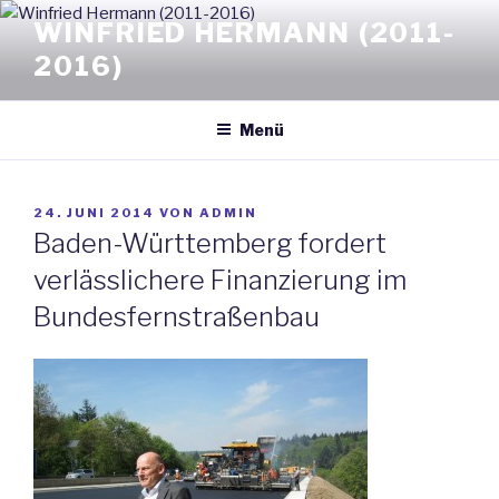
Zum
WINFRIED HERMANN (2011-
Inhalt
2016)
springen
Menü
VERÖFFENTLICHT
24. JUNI 2014
VON
ADMIN
AM
Baden-Württemberg fordert
verlässlichere Finanzierung im
Bundesfernstraßenbau