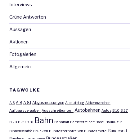
Interviews
Grüne Antworten
Aussagen
Aktionen
Fotogalerien
Allgemein
TAGWOLKE
A 8
A 81
A 6
Abgasmessungen
Albaufstieg
Altkennzeichen
Autobahnen
Auftragsvergaben
Ausschreibungen
Autos
B 10
B 27
Bahn
B 28
B 29
B 31
Bahnhalt
Barrierefreiheit
Basel
Baukultur
Bundesrat
Binnenschiffe
Brücken
Bundesfernstraßen
Bundesmittel
Bundesstraßen
Bundesschienenwege