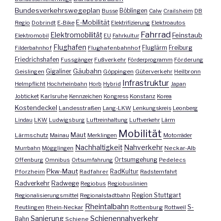
Bundesverkehrswegeplan
Busse
Böblingen
Calw
Crailsheim
DB
E-Mobilität
Regio
Dobrindt
E-Bike
Elektrifizierung
Elektroautos
Fahrrad
Elektromobilität
Feinstaub
Elektromobil
EU
Fahrkultur
Flughafen
Fluglärm
Filderbahnhof
Flughafenbahnhof
Freiburg
Friedrichshafen
Fussgänger
Fußverkehr
Förderprogramm
Förderung
Gäubahn
Geislingen
Gigaliner
Göppingen
Güterverkehr
Heilbronn
Infrastruktur
Helmpflicht
Hochrheinbahn
Horb
Hybrid
Japan
Jobticket
Karlsruhe
Kennzeichen
Kongress
Konstanz
Korea
Kostendeckel
Landesstraßen
Lang-LKW
Lenkungskreis
Leonberg
Lindau
LKW
Ludwigsburg
Luftreinhaltung
Luftverkehr
Lärm
Mobilität
Maut
Lärmschutz
Mainau
Merklingen
Motorräder
Nachhaltigkeit
Nahverkehr
Murrbahn
Mögglingen
Neckar-Alb
Offenburg
Omnibus
Ortsumfahrung
Ortsumgehung
Pedelecs
Pkw-Maut
Pforzheim
Radfahrer
RadKultur
Radsternfahrt
Radverkehr
Radwege
Regiobus
Regiobuslinien
Region Stuttgart
Regionalisierungsmittel
Regionalstadtbahn
Rheintalbahn
S-
Reutlingen
Rhein-Neckar
Rottenburg
Rottweil
Sanierung
Schienennahverkehr
Bahn
Schiene