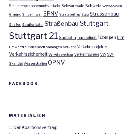
Schweiz
Schienenpersonennahverkehr
Schwarzwald
Schwäbisch
SPNV
Strassenbau
Gmünd
Sindelfingen
Staatsvertrag
Stau
Stuttgart
Straßenbau
Straßen
Straßenbahn
Stuttgart 21
Tübingen
Ulm
Südbahn
Tempolimit
Umweltfreundlichkeit
Vaihingen
Verkehr
Verkehrsprojekte
Verkehrssicherheit
Verkehrswege
Verkehrsvertrag
VW
VW-
ÖPNV
Skandal
Wasserstraßen
FACEBOOK
MATERIALIEN
1.
Der Koalitionsvertrag