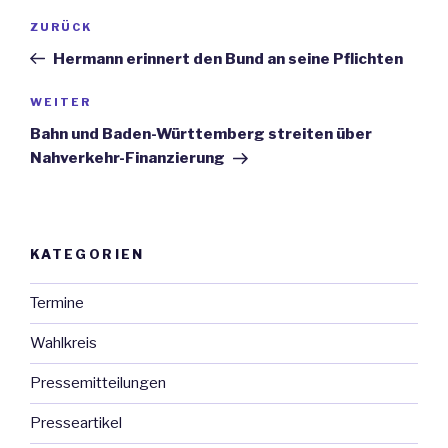
Beitrags-
ZURÜCK
Vorheriger
Navigation
Beitrag
Hermann erinnert den Bund an seine Pflichten
WEITER
Nächster
Beitrag
Bahn und Baden-Württemberg streiten über
Nahverkehr-Finanzierung
KATEGORIEN
Termine
Wahlkreis
Pressemitteilungen
Presseartikel