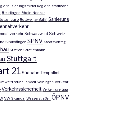
gionalisierungsmittel
Regionalstadtbahn
t
Reutlingen
Rhein-Neckar
Sanierung
S-Bahn
Rottenburg
Rottweil
ennahverkehr
Schweiz
ennahverkehr
Schwarzwald
SPNV
nd
Sindelfingen
Staatsvertrag
nbau
Straßen
Straßenbahn
Stuttgart
au
rt 21
Südbahn
Tempolimit
Umweltfreundlichkeit
Vaihingen
Verkehr
Verkehrssicherheit
e
Verkehrsvertrag
ÖPNV
W
VW-Skandal
Wasserstraßen