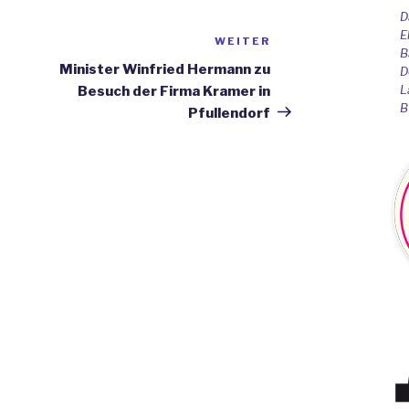
D
E
WEITER
Nächster
B
Beitrag
Minister Winfried Hermann zu
D
L
Besuch der Firma Kramer in
B
Pfullendorf