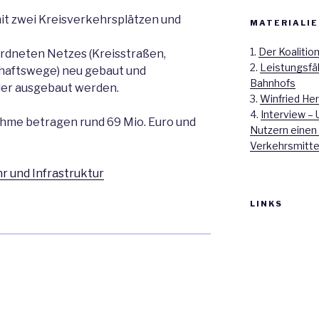
it zwei Kreisverkehrsplätzen und
MATERIALIE
1.
Der Koalitio
rdneten Netzes (Kreisstraßen,
2.
Leistungsfä
haftswege) neu gebaut und
Bahnhofs
der ausgebaut werden.
3.
Winfried Her
4.
Interview – 
me betragen rund 69 Mio. Euro und
Nutzern einen
Verkehrsmitte
r und Infrastruktur
LINKS