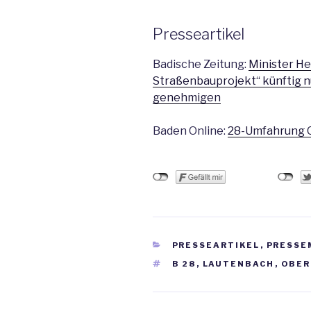
Presseartikel
Badische Zeitung:
Minister He
Straßenbauprojekt“ künftig n
genehmigen
Baden Online:
28-Umfahrung 
KATEGORIEN
PRESSEARTIKEL
,
PRESSE
SCHLAGWÖRTER
B 28
,
LAUTENBACH
,
OBER