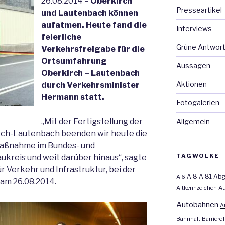
26.08.2014 –
Oberkirch
Presseartikel
und Lautenbach können
aufatmen. Heute fand die
Interviews
feierliche
Grüne Antwor
Verkehrsfreigabe für die
Ortsumfahrung
Aussagen
Oberkirch – Lautenbach
Aktionen
durch Verkehrsminister
Hermann statt.
Fotogalerien
„Mit der Fertigstellung der
Allgemein
rch-Lautenbach beenden wir heute die
aßnahme im Bundes- und
TAGWOLKE
kreis und weit darüber hinaus“, sagte
r Verkehr und Infrastruktur, bei der
A 8
A 81
A 6
Abg
 am 26.08.2014.
Altkennzeichen
Au
Autobahnen
A
Bahnhalt
Barrieref