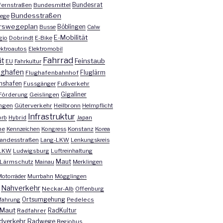
Bundesrat
ernstraßen
Bundesmittel
Bundesstraßen
ege
rswegeplan
Busse
Böblingen
Calw
E-Mobilität
gio
Dobrindt
E-Bike
ektroautos
Elektromobil
Fahrrad
ät
Feinstaub
EU
Fahrkultur
ughafen
Fluglärm
Flughafenbahnhof
chshafen
Fussgänger
Fußverkehr
Förderung
Geislingen
Gigaliner
ngen
Güterverkehr
Heilbronn
Helmpflicht
Infrastruktur
orb
Hybrid
Japan
he
Kennzeichen
Kongress
Konstanz
Korea
andesstraßen
Lang-LKW
Lenkungskreis
LKW
Ludwigsburg
Luftreinhaltung
Maut
Lärmschutz
Mainau
Merklingen
otorräder
Murrbahn
Mögglingen
Nahverkehr
Neckar-Alb
Offenburg
fahrung
Ortsumgehung
Pedelecs
Maut
Radfahrer
RadKultur
dverkehr
Radwege
Regiobus