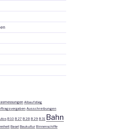
ten
asmessungen
Albaufstieg
ftragsvergaben
Ausschreibungen
Bahn
utos
B 10
B 27
B 28
B 29
B 31
reiheit
Basel
Baukultur
Binnenschiffe