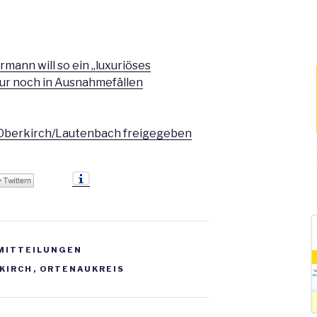
rmann will so ein „luxuriöses
ur noch in Ausnahmefällen
Oberkirch/Lautenbach freigegeben
MITTEILUNGEN
KIRCH
,
ORTENAUKREIS