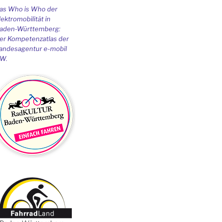
as Who is Who der
lektromobilität in
aden-Württemberg:
er Kompetenzatlas der
andesagentur e-mobil
W.