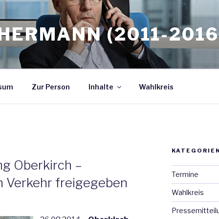
HERMANN (2011-2016
sum
Zur Person
Inhalte
Wahlkreis
KATEGORIE
N
g Oberkirch –
Termine
n Verkehr freigegeben
Wahlkreis
Pressemitteil