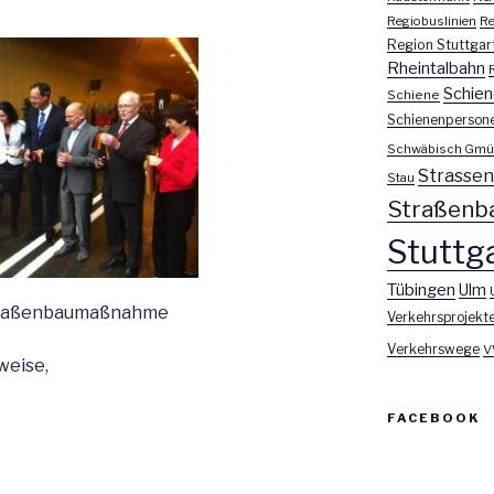
Regiobuslinien
Re
Region Stuttgar
Rheintalbahn
Schien
Schiene
Schienenperson
Schwäbisch Gmü
Strasse
Stau
Straßenb
Stuttga
Tübingen
Ulm
Straßenbaumaßnahme
Verkehrsprojekt
Verkehrswege
V
weise,
FACEBOOK