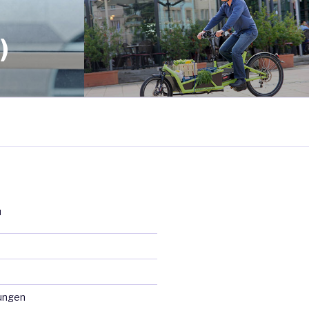
)
N
ungen