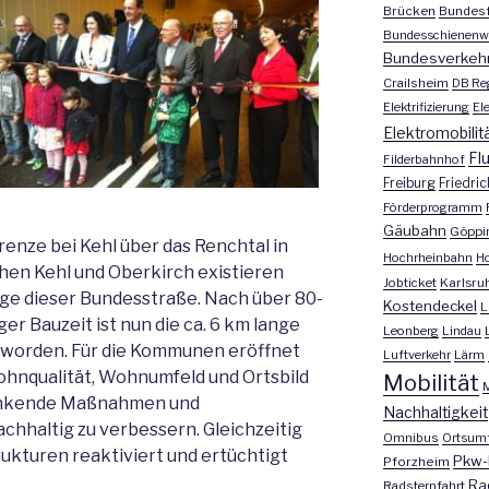
Brücken
Bundesf
Bundesschienenw
Bundesverkeh
Crailsheim
DB Re
Elektrifizierung
El
Elektromobilit
Fl
Filderbahnhof
Freiburg
Friedri
Förderprogramm
Gäubahn
Göppi
renze bei Kehl über das Renchtal in
Hochrheinbahn
H
hen Kehl und Oberkirch existieren
Jobticket
Karlsru
ge dieser Bundesstraße. Nach über 80-
Kostendeckel
L
ger Bauzeit ist nun die ca. 6 km lange
Leonberg
Lindau
 worden. Für die Kommunen eröffnet
Luftverkehr
Lärm
ohnqualität, Wohnumfeld und Ortsbild
Mobilität
M
lenkende Maßnahmen und
Nachhaltigkeit
chhaltig zu verbessern. Gleichzeitig
Omnibus
Ortsum
ukturen reaktiviert und ertüchtigt
Pkw-
Pforzheim
Ra
Radsternfahrt