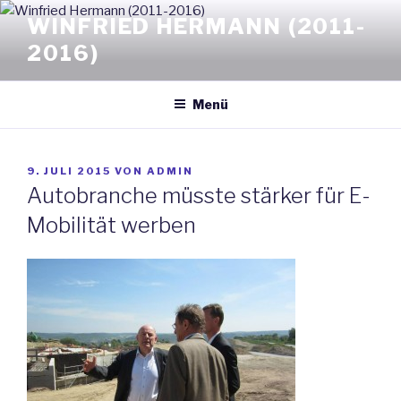
Zum
WINFRIED HERMANN (2011-
Inhalt
2016)
springen
Menü
VERÖFFENTLICHT
9. JULI 2015
VON
ADMIN
AM
Autobranche müsste stärker für E-
Mobilität werben