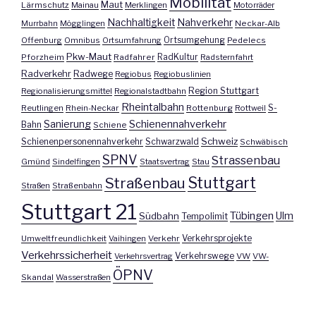
Mobilität
Maut
Lärmschutz
Mainau
Merklingen
Motorräder
Nachhaltigkeit
Nahverkehr
Murrbahn
Mögglingen
Neckar-Alb
Offenburg
Omnibus
Ortsumfahrung
Ortsumgehung
Pedelecs
Pkw-Maut
Pforzheim
Radfahrer
RadKultur
Radsternfahrt
Radverkehr
Radwege
Regiobus
Regiobuslinien
Region Stuttgart
Regionalisierungsmittel
Regionalstadtbahn
Rheintalbahn
S-
Reutlingen
Rhein-Neckar
Rottenburg
Rottweil
Sanierung
Schienennahverkehr
Bahn
Schiene
Schweiz
Schienenpersonennahverkehr
Schwarzwald
Schwäbisch
SPNV
Strassenbau
Gmünd
Sindelfingen
Staatsvertrag
Stau
Stuttgart
Straßenbau
Straßen
Straßenbahn
Stuttgart 21
Tübingen
Ulm
Südbahn
Tempolimit
Umweltfreundlichkeit
Vaihingen
Verkehr
Verkehrsprojekte
Verkehrssicherheit
Verkehrswege
Verkehrsvertrag
VW
VW-
ÖPNV
Skandal
Wasserstraßen