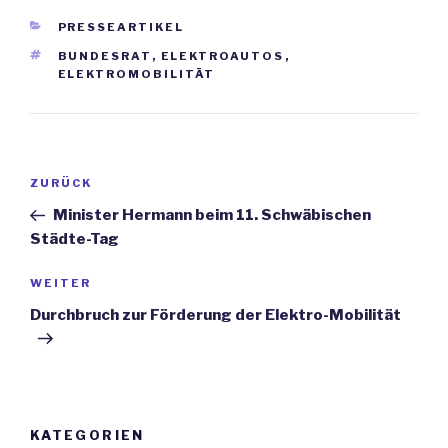
KATEGORIEN
PRESSEARTIKEL
SCHLAGWÖRTER
BUNDESRAT
,
ELEKTROAUTOS
,
ELEKTROMOBILITÄT
Beitrags-
ZURÜCK
Vorheriger
Navigation
Beitrag
Minister Hermann beim 11. Schwäbischen
Städte-Tag
WEITER
Nächster
Beitrag
Durchbruch zur Förderung der Elektro-Mobilität
KATEGORIEN