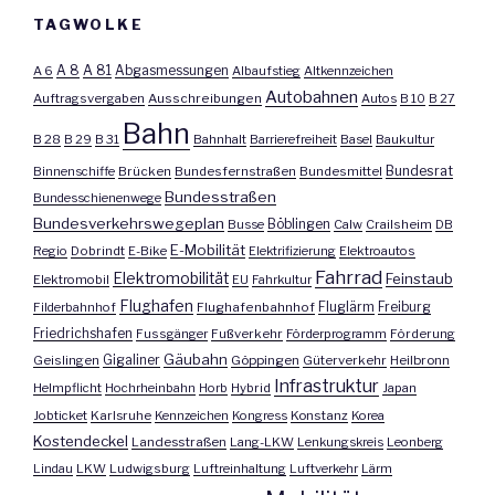
TAGWOLKE
A 8
A 81
A 6
Abgasmessungen
Albaufstieg
Altkennzeichen
Autobahnen
Auftragsvergaben
Ausschreibungen
Autos
B 10
B 27
Bahn
B 28
B 29
B 31
Bahnhalt
Barrierefreiheit
Basel
Baukultur
Bundesrat
Binnenschiffe
Brücken
Bundesfernstraßen
Bundesmittel
Bundesstraßen
Bundesschienenwege
Bundesverkehrswegeplan
Busse
Böblingen
Calw
Crailsheim
DB
E-Mobilität
Regio
Dobrindt
E-Bike
Elektrifizierung
Elektroautos
Fahrrad
Elektromobilität
Feinstaub
Elektromobil
EU
Fahrkultur
Flughafen
Fluglärm
Filderbahnhof
Flughafenbahnhof
Freiburg
Friedrichshafen
Fussgänger
Fußverkehr
Förderprogramm
Förderung
Gäubahn
Geislingen
Gigaliner
Göppingen
Güterverkehr
Heilbronn
Infrastruktur
Helmpflicht
Hochrheinbahn
Horb
Hybrid
Japan
Jobticket
Karlsruhe
Kennzeichen
Kongress
Konstanz
Korea
Kostendeckel
Landesstraßen
Lang-LKW
Lenkungskreis
Leonberg
Lindau
LKW
Ludwigsburg
Luftreinhaltung
Luftverkehr
Lärm