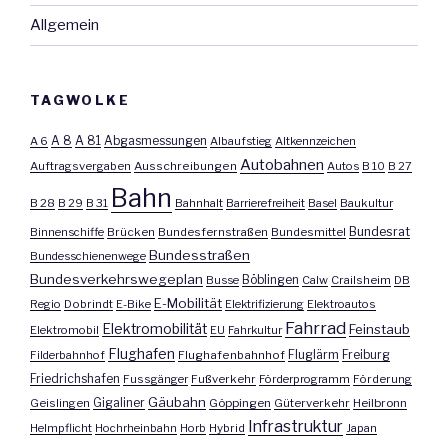
Allgemein
TAGWOLKE
A 8
A 81
A 6
Abgasmessungen
Albaufstieg
Altkennzeichen
Autobahnen
Auftragsvergaben
Ausschreibungen
Autos
B 10
B 27
Bahn
B 28
B 29
B 31
Bahnhalt
Barrierefreiheit
Basel
Baukultur
Bundesrat
Binnenschiffe
Brücken
Bundesfernstraßen
Bundesmittel
Bundesstraßen
Bundesschienenwege
Bundesverkehrswegeplan
Busse
Böblingen
Calw
Crailsheim
DB
E-Mobilität
Regio
Dobrindt
E-Bike
Elektrifizierung
Elektroautos
Fahrrad
Elektromobilität
Feinstaub
Elektromobil
EU
Fahrkultur
Flughafen
Fluglärm
Filderbahnhof
Flughafenbahnhof
Freiburg
Friedrichshafen
Fussgänger
Fußverkehr
Förderprogramm
Förderung
Gäubahn
Geislingen
Gigaliner
Göppingen
Güterverkehr
Heilbronn
Infrastruktur
Helmpflicht
Hochrheinbahn
Horb
Hybrid
Japan