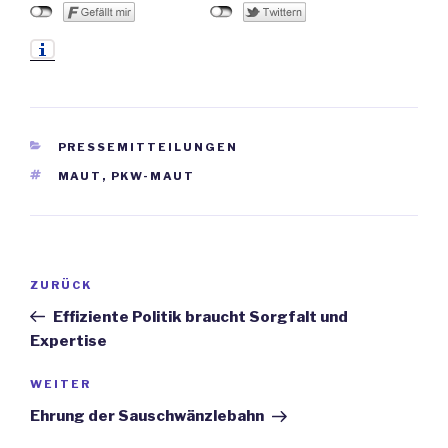
KATEGORIEN
PRESSEMITTEILUNGEN
SCHLAGWÖRTER
MAUT
,
PKW-MAUT
Beitrags-
ZURÜCK
Vorheriger
Navigation
Beitrag
Effiziente Politik braucht Sorgfalt und
Expertise
WEITER
Nächster
Beitrag
Ehrung der Sauschwänzlebahn