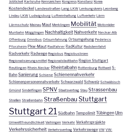
Jobticket
Karlsruhe
Kennzeichen
Kongress
Konstanz
Korea
Kostendeckel
Landesstraßen
Lang-LKW
Lenkungskreis
Leonberg
Lindau
LKW
Ludwigsburg
Luftreinhaltung
Luftverkehr
Lärm
Mobilität
Maut
Lärmschutz
Mainau
Merklingen
Motorräder
Nachhaltigkeit
Nahverkehr
Murrbahn
Mögglingen
Neckar-Alb
Offenburg
Omnibus
Ortsumfahrung
Ortsumgehung
Pedelecs
Pkw-Maut
Pforzheim
Radfahrer
RadKultur
Radsternfahrt
Radverkehr
Radwege
Regiobus
Regiobuslinien
Region Stuttgart
Regionalisierungsmittel
Regionalstadtbahn
Rheintalbahn
S-
Reutlingen
Rhein-Neckar
Rottenburg
Rottweil
Sanierung
Schienennahverkehr
Bahn
Schiene
Schweiz
Schienenpersonennahverkehr
Schwarzwald
Schwäbisch
SPNV
Strassenbau
Gmünd
Sindelfingen
Staatsvertrag
Stau
Stuttgart
Straßenbau
Straßen
Straßenbahn
Stuttgart 21
Tübingen
Ulm
Südbahn
Tempolimit
Umweltfreundlichkeit
Vaihingen
Verkehr
Verkehrsprojekte
Verkehrssicherheit
Verkehrswege
Verkehrsvertrag
VW
VW-