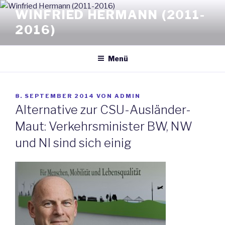
Zum
WINFRIED HERMANN (2011-
Inhalt
2016)
springen
Menü
VERÖFFENTLICHT
8. SEPTEMBER 2014
VON
ADMIN
AM
Alternative zur CSU-Ausländer-
Maut: Verkehrsminister BW, NW
und NI sind sich einig