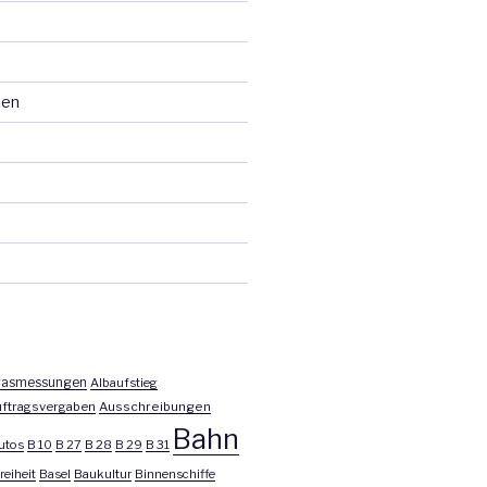
ten
asmessungen
Albaufstieg
ftragsvergaben
Ausschreibungen
Bahn
utos
B 10
B 27
B 28
B 29
B 31
reiheit
Basel
Baukultur
Binnenschiffe