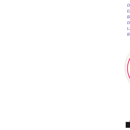
D
E
B
D
L
B