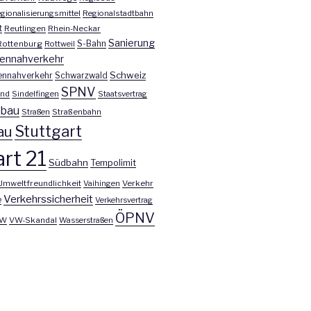
gionalisierungsmittel
Regionalstadtbahn
t
Reutlingen
Rhein-Neckar
Sanierung
S-Bahn
Rottenburg
Rottweil
ennahverkehr
Schweiz
ennahverkehr
Schwarzwald
SPNV
nd
Sindelfingen
Staatsvertrag
nbau
Straßen
Straßenbahn
Stuttgart
au
rt 21
Südbahn
Tempolimit
Umweltfreundlichkeit
Vaihingen
Verkehr
Verkehrssicherheit
e
Verkehrsvertrag
ÖPNV
W
VW-Skandal
Wasserstraßen