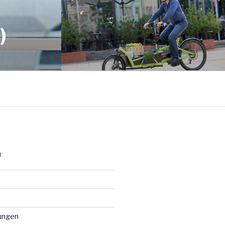
)
N
ungen