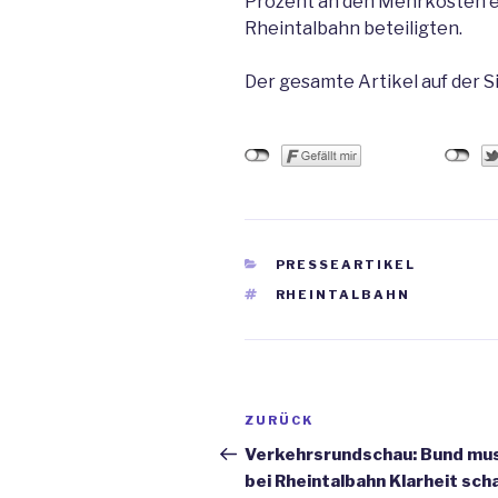
Prozent an den Mehrkosten ei
Rheintalbahn beteiligten.
Der gesamte Artikel auf der S
KATEGORIEN
PRESSEARTIKEL
SCHLAGWÖRTER
RHEINTALBAHN
Beitrags-
ZURÜCK
Vorheriger
Navigation
Beitrag
Verkehrsrundschau: Bund mu
bei Rheintalbahn Klarheit sch