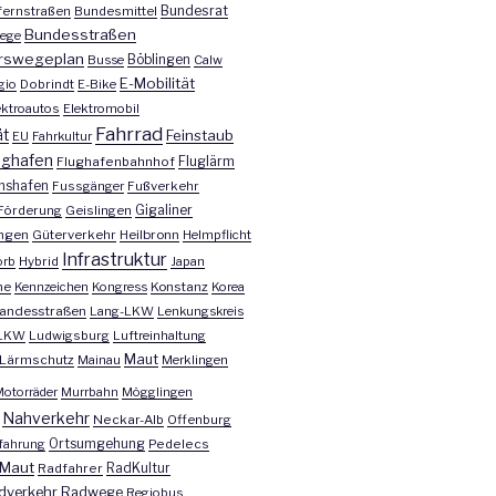
Bundesrat
ernstraßen
Bundesmittel
Bundesstraßen
ege
rswegeplan
Busse
Böblingen
Calw
E-Mobilität
gio
Dobrindt
E-Bike
ektroautos
Elektromobil
Fahrrad
ät
Feinstaub
EU
Fahrkultur
ughafen
Fluglärm
Flughafenbahnhof
chshafen
Fussgänger
Fußverkehr
Förderung
Geislingen
Gigaliner
ngen
Güterverkehr
Heilbronn
Helmpflicht
Infrastruktur
orb
Hybrid
Japan
he
Kennzeichen
Kongress
Konstanz
Korea
andesstraßen
Lang-LKW
Lenkungskreis
LKW
Ludwigsburg
Luftreinhaltung
Maut
Lärmschutz
Mainau
Merklingen
otorräder
Murrbahn
Mögglingen
Nahverkehr
Neckar-Alb
Offenburg
fahrung
Ortsumgehung
Pedelecs
Maut
Radfahrer
RadKultur
dverkehr
Radwege
Regiobus