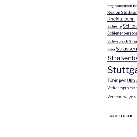
Regiobuslinien
Re
Region Stuttgar
Rheintalbahn
Schien
Schiene
Schienenperson
Schwäbisch Gmü
Strasse
Stau
Straßenb
Stuttga
Tübingen
Ulm
Verkehrsprojekt
Verkehrswege
V
FACEBOOK