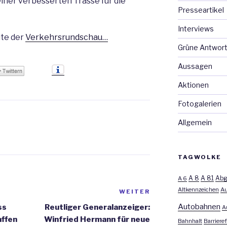
ner verbesserten Trasse für die
Presseartikel
Interviews
ite der
Verkehrsrundschau…
Grüne Antwor
Aussagen
Aktionen
Fotogalerien
Allgemein
TAGWOLKE
A 8
A 81
A 6
Abg
Altkennzeichen
Au
WEITER
Nächster
Beitrag
Autobahnen
ss
Reutliger Generalanzeiger:
A
affen
Winfried Hermann für neue
Bahnhalt
Barrieref