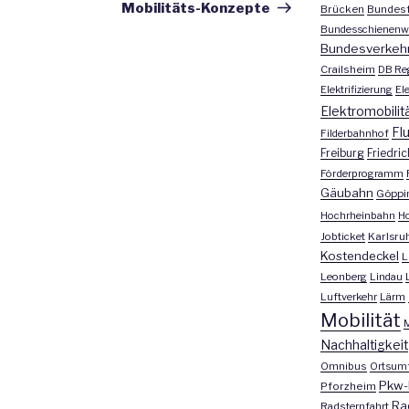
Mobilitäts-Konzepte
Brücken
Bundesf
Bundesschienenw
Bundesverkeh
Crailsheim
DB Re
Elektrifizierung
El
Elektromobilit
Fl
Filderbahnhof
Freiburg
Friedri
Förderprogramm
Gäubahn
Göppi
Hochrheinbahn
H
Jobticket
Karlsru
Kostendeckel
L
Leonberg
Lindau
Luftverkehr
Lärm
Mobilität
M
Nachhaltigkeit
Omnibus
Ortsum
Pkw-
Pforzheim
Ra
Radsternfahrt