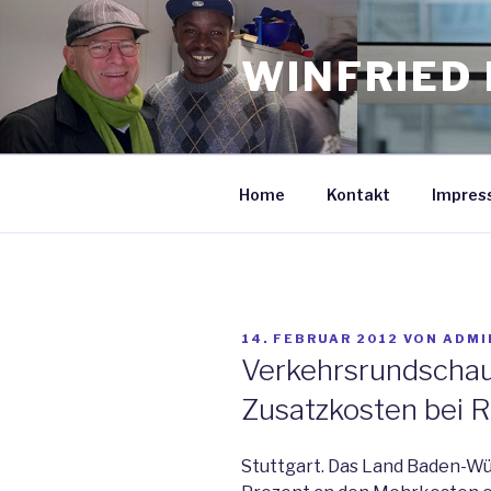
Zum
Inhalt
WINFRIED 
springen
Home
Kontakt
Impres
VERÖFFENTLICHT
14. FEBRUAR 2012
VON
ADMI
AM
Verkehrsrundschau:
Zusatzkosten bei R
Stuttgart. Das Land Baden-Wü