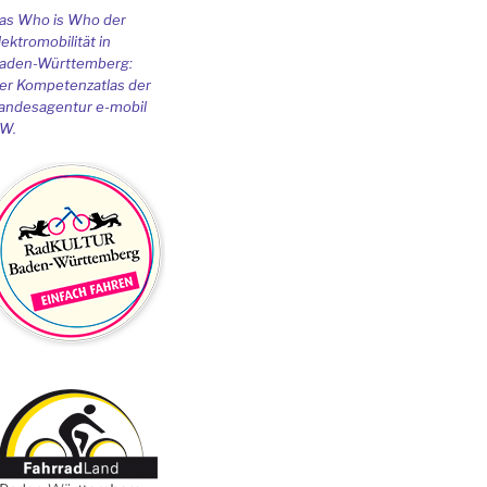
as Who is Who der
lektromobilität in
aden-Württemberg:
er Kompetenzatlas der
andesagentur e-mobil
W.