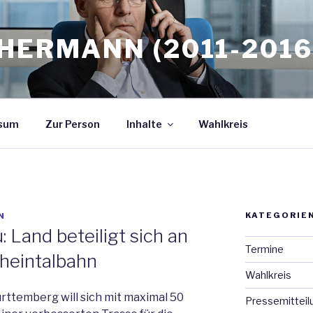
HERMANN (2011-2016
sum
Zur Person
Inhalte
Wahlkreis
KATEGORIE
N
 Land beteiligt sich an
Termine
heintalbahn
Wahlkreis
rttemberg will sich mit maximal 50
Pressemitteil