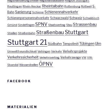
Region Stuttgart
Regionalisierungsmittel
Regionalstadtbahn
Rheintalbahn
S-
Reutlingen
Rhein-Neckar
Rottenburg
Rottweil
Sanierung
Schienennahverkehr
Bahn
Schiene
Schweiz
Schienenpersonennahverkehr
Schwarzwald
Schwäbisch
SPNV
Strassenbau
Gmünd
Sindelfingen
Staatsvertrag
Stau
Stuttgart
Straßenbau
Straßen
Straßenbahn
Stuttgart 21
Tübingen
Ulm
Südbahn
Tempolimit
Umweltfreundlichkeit
Vaihingen
Verkehr
Verkehrsprojekte
Verkehrssicherheit
Verkehrswege
Verkehrsvertrag
VW
VW-
ÖPNV
Skandal
Wasserstraßen
FACEBOOK
MATERIALIEN