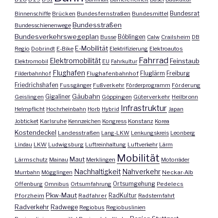
Bundesrat
Binnenschiffe
Brücken
Bundesfernstraßen
Bundesmittel
Bundesstraßen
Bundesschienenwege
Bundesverkehrswegeplan
Busse
Böblingen
Calw
Crailsheim
DB
E-Mobilität
Regio
Dobrindt
E-Bike
Elektrifizierung
Elektroautos
Fahrrad
Elektromobilität
Feinstaub
Elektromobil
EU
Fahrkultur
Flughafen
Fluglärm
Filderbahnhof
Flughafenbahnhof
Freiburg
Friedrichshafen
Fussgänger
Fußverkehr
Förderprogramm
Förderung
Gäubahn
Geislingen
Gigaliner
Göppingen
Güterverkehr
Heilbronn
Infrastruktur
Helmpflicht
Hochrheinbahn
Horb
Hybrid
Japan
Jobticket
Karlsruhe
Kennzeichen
Kongress
Konstanz
Korea
Kostendeckel
Landesstraßen
Lang-LKW
Lenkungskreis
Leonberg
Lindau
LKW
Ludwigsburg
Luftreinhaltung
Luftverkehr
Lärm
Mobilität
Maut
Lärmschutz
Mainau
Merklingen
Motorräder
Nachhaltigkeit
Nahverkehr
Murrbahn
Mögglingen
Neckar-Alb
Offenburg
Omnibus
Ortsumfahrung
Ortsumgehung
Pedelecs
Pkw-Maut
Pforzheim
Radfahrer
RadKultur
Radsternfahrt
Radverkehr
Radwege
Regiobus
Regiobuslinien