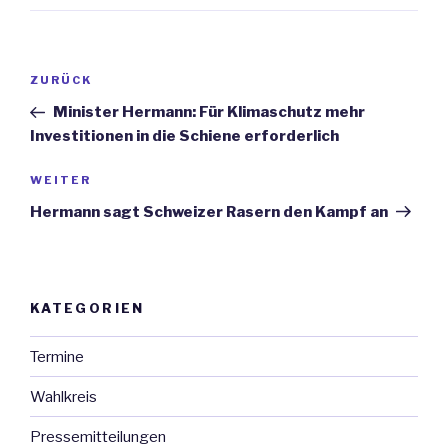
Beitrags-
ZURÜCK
Vorheriger
Navigation
Beitrag
Minister Hermann: Für Klimaschutz mehr
Investitionen in die Schiene erforderlich
WEITER
Nächster
Beitrag
Hermann sagt Schweizer Rasern den Kampf an
KATEGORIEN
Termine
Wahlkreis
Pressemitteilungen