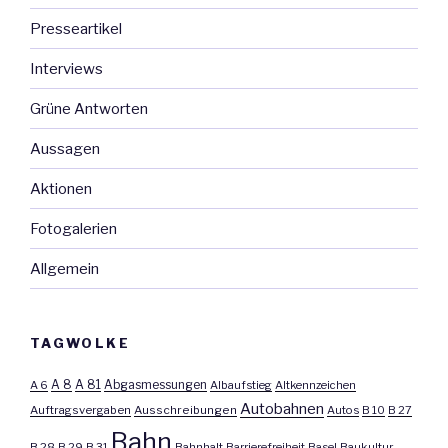
Presseartikel
Interviews
Grüne Antworten
Aussagen
Aktionen
Fotogalerien
Allgemein
TAGWOLKE
A 8
A 81
A 6
Abgasmessungen
Albaufstieg
Altkennzeichen
Autobahnen
Auftragsvergaben
Ausschreibungen
Autos
B 10
B 27
Bahn
B 28
B 29
B 31
Bahnhalt
Barrierefreiheit
Basel
Baukultur