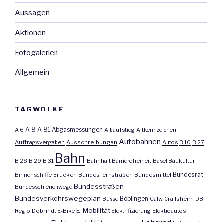
Aussagen
Aktionen
Fotogalerien
Allgemein
TAGWOLKE
A 8
A 81
A 6
Abgasmessungen
Albaufstieg
Altkennzeichen
Autobahnen
Auftragsvergaben
Ausschreibungen
Autos
B 10
B 27
Bahn
B 28
B 29
B 31
Bahnhalt
Barrierefreiheit
Basel
Baukultur
Bundesrat
Binnenschiffe
Brücken
Bundesfernstraßen
Bundesmittel
Bundesstraßen
Bundesschienenwege
Bundesverkehrswegeplan
Busse
Böblingen
Calw
Crailsheim
DB
E-Mobilität
Regio
Dobrindt
E-Bike
Elektrifizierung
Elektroautos