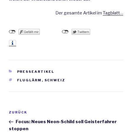
Der gesamte Artikel im
Tagblatt…
KATEGORIEN
PRESSEARTIKEL
SCHLAGWÖRTER
FLUGLÄRM
,
SCHWEIZ
Beitrags-
ZURÜCK
Vorheriger
Navigation
Beitrag
Focus: Neues Neon-Schild soll Geisterfahrer
stoppen