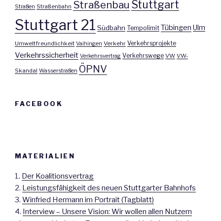
Stuttgart
Straßenbau
Straßen
Straßenbahn
Stuttgart 21
Tübingen
Ulm
Südbahn
Tempolimit
Umweltfreundlichkeit
Vaihingen
Verkehr
Verkehrsprojekte
Verkehrssicherheit
Verkehrswege
Verkehrsvertrag
VW
VW-
ÖPNV
Skandal
Wasserstraßen
FACEBOOK
MATERIALIEN
1.
Der Koalitionsvertrag
2.
Leistungsfähigkeit des neuen Stuttgarter Bahnhofs
3.
Winfried Hermann im Portrait (Tagblatt)
4.
Interview – Unsere Vision: Wir wollen allen Nutzern