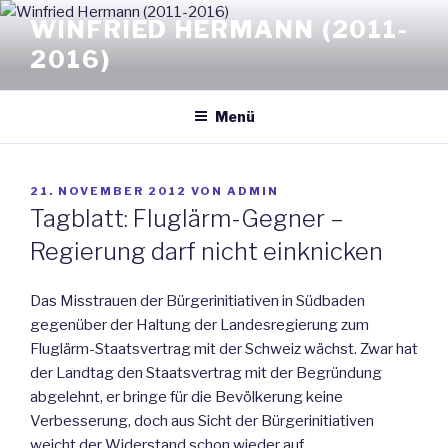
Zum
WINFRIED HERMANN (2011-
Inhalt
2016)
springen
Menü
VERÖFFENTLICHT
21. NOVEMBER 2012
VON
ADMIN
AM
Tagblatt: Fluglärm-Gegner –
Regierung darf nicht einknicken
Das Misstrauen der Bürgerinitiativen in Südbaden
gegenüber der Haltung der Landesregierung zum
Fluglärm-Staatsvertrag mit der Schweiz wächst. Zwar hat
der Landtag den Staatsvertrag mit der Begründung
abgelehnt, er bringe für die Bevölkerung keine
Verbesserung, doch aus Sicht der Bürgerinitiativen
weicht der Widerstand schon wieder auf.