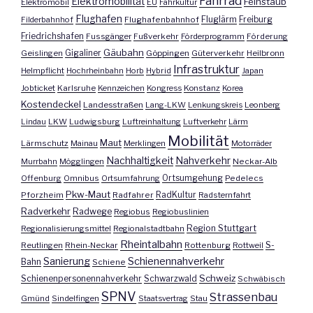
Fahrrad
Elektromobilität
Feinstaub
Elektromobil
EU
Fahrkultur
Flughafen
Fluglärm
Filderbahnhof
Flughafenbahnhof
Freiburg
Friedrichshafen
Fussgänger
Fußverkehr
Förderprogramm
Förderung
Gäubahn
Geislingen
Gigaliner
Göppingen
Güterverkehr
Heilbronn
Infrastruktur
Helmpflicht
Hochrheinbahn
Horb
Hybrid
Japan
Jobticket
Karlsruhe
Kennzeichen
Kongress
Konstanz
Korea
Kostendeckel
Landesstraßen
Lang-LKW
Lenkungskreis
Leonberg
Lindau
LKW
Ludwigsburg
Luftreinhaltung
Luftverkehr
Lärm
Mobilität
Maut
Lärmschutz
Mainau
Merklingen
Motorräder
Nachhaltigkeit
Nahverkehr
Murrbahn
Mögglingen
Neckar-Alb
Offenburg
Omnibus
Ortsumfahrung
Ortsumgehung
Pedelecs
Pkw-Maut
Pforzheim
Radfahrer
RadKultur
Radsternfahrt
Radverkehr
Radwege
Regiobus
Regiobuslinien
Region Stuttgart
Regionalisierungsmittel
Regionalstadtbahn
Rheintalbahn
S-
Reutlingen
Rhein-Neckar
Rottenburg
Rottweil
Sanierung
Schienennahverkehr
Bahn
Schiene
Schweiz
Schienenpersonennahverkehr
Schwarzwald
Schwäbisch
SPNV
Strassenbau
Gmünd
Sindelfingen
Staatsvertrag
Stau