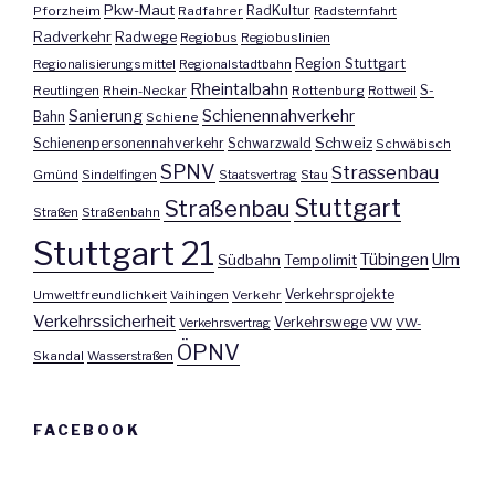
Pkw-Maut
Pforzheim
Radfahrer
RadKultur
Radsternfahrt
Radverkehr
Radwege
Regiobus
Regiobuslinien
Region Stuttgart
Regionalisierungsmittel
Regionalstadtbahn
Rheintalbahn
S-
Reutlingen
Rhein-Neckar
Rottenburg
Rottweil
Sanierung
Schienennahverkehr
Bahn
Schiene
Schweiz
Schienenpersonennahverkehr
Schwarzwald
Schwäbisch
SPNV
Strassenbau
Gmünd
Sindelfingen
Staatsvertrag
Stau
Stuttgart
Straßenbau
Straßen
Straßenbahn
Stuttgart 21
Tübingen
Ulm
Südbahn
Tempolimit
Umweltfreundlichkeit
Vaihingen
Verkehr
Verkehrsprojekte
Verkehrssicherheit
Verkehrswege
Verkehrsvertrag
VW
VW-
ÖPNV
Skandal
Wasserstraßen
FACEBOOK