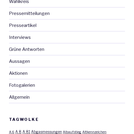
Wahlkreis
Pressemitteilungen
Presseartikel
Interviews
Grüne Antworten
Aussagen
Aktionen
Fotogalerien
Allgemein
TAGWOLKE
A 8
A 81
A 6
Abgasmessungen
Albaufstieg
Altkennzeichen