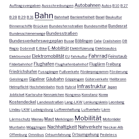
Autobahnen
Auftragsvergaben
Ausschreibungen
Autos
B 10
B 27
Bahn
B 28
B 29
B 31
Bahnhalt
Barrierefreiheit
Basel
Baukultur
Bundesrat
Binnenschiffe
Brücken
Bundesfernstraßen
Bundesmittel
Bundesstraßen
Bundesschienenwege
Bundesverkehrswegeplan
Busse
Böblingen
Calw
Crailsheim
DB
E-Mobilität
Regio
Dobrindt
E-Bike
Elektrifizierung
Elektroautos
Fahrrad
Elektromobilität
Feinstaub
Elektromobil
EU
Fahrkultur
Flughafen
Fluglärm
Filderbahnhof
Flughafenbahnhof
Freiburg
Friedrichshafen
Fussgänger
Fußverkehr
Förderprogramm
Förderung
Gäubahn
Geislingen
Gigaliner
Göppingen
Güterverkehr
Heilbronn
Infrastruktur
Helmpflicht
Hochrheinbahn
Horb
Hybrid
Japan
Jobticket
Karlsruhe
Kennzeichen
Kongress
Konstanz
Korea
Kostendeckel
Landesstraßen
Lang-LKW
Lenkungskreis
Leonberg
Lindau
LKW
Ludwigsburg
Luftreinhaltung
Luftverkehr
Lärm
Mobilität
Maut
Lärmschutz
Mainau
Merklingen
Motorräder
Nachhaltigkeit
Nahverkehr
Murrbahn
Mögglingen
Neckar-Alb
Offenburg
Omnibus
Ortsumfahrung
Ortsumgehung
Pedelecs