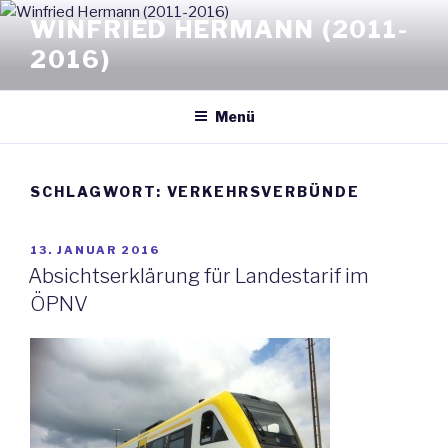
Zum
WINFRIED HERMANN (2011-
Inhalt
2016)
springen
Menü
SCHLAGWORT: VERKEHRSVERBÜNDE
VERÖFFENTLICHT
13. JANUAR 2016
AM
Absichtserklärung für Landestarif im
ÖPNV