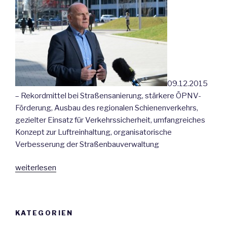
09.12.2015
– Rekordmittel bei Straßensanierung, stärkere ÖPNV-
Förderung, Ausbau des regionalen Schienenverkehrs,
gezielter Einsatz für Verkehrssicherheit, umfangreiches
Konzept zur Luftreinhaltung, organisatorische
Verbesserung der Straßenbauverwaltung
„Minister
weiterlesen
Hermann:
Grün-
Rot
KATEGORIEN
hat