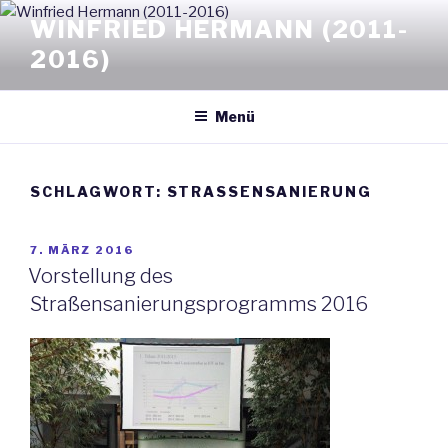
Zum
WINFRIED HERMANN (2011-
Inhalt
2016)
springen
Menü
SCHLAGWORT: STRASSENSANIERUNG
VERÖFFENTLICHT
7. MÄRZ 2016
AM
Vorstellung des
Straßensanierungsprogramms 2016