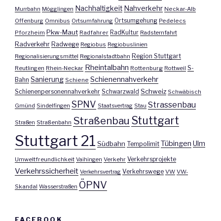
Nachhaltigkeit
Nahverkehr
Murrbahn
Mögglingen
Neckar-Alb
Offenburg
Omnibus
Ortsumfahrung
Ortsumgehung
Pedelecs
Pkw-Maut
Pforzheim
Radfahrer
RadKultur
Radsternfahrt
Radverkehr
Radwege
Regiobus
Regiobuslinien
Region Stuttgart
Regionalisierungsmittel
Regionalstadtbahn
Rheintalbahn
S-
Reutlingen
Rhein-Neckar
Rottenburg
Rottweil
Sanierung
Schienennahverkehr
Bahn
Schiene
Schweiz
Schienenpersonennahverkehr
Schwarzwald
Schwäbisch
SPNV
Strassenbau
Gmünd
Sindelfingen
Staatsvertrag
Stau
Stuttgart
Straßenbau
Straßen
Straßenbahn
Stuttgart 21
Tübingen
Ulm
Südbahn
Tempolimit
Umweltfreundlichkeit
Vaihingen
Verkehr
Verkehrsprojekte
Verkehrssicherheit
Verkehrswege
Verkehrsvertrag
VW
VW-
ÖPNV
Skandal
Wasserstraßen
FACEBOOK