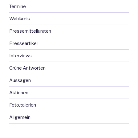
viele
Termine
wichtige
Projekte
Wahlkreis
für
eine
Pressemitteilungen
neue
Presseartikel
Mobilität
auf
Interviews
den
Weg
Grüne Antworten
gebracht“
Aussagen
Aktionen
Fotogalerien
Allgemein