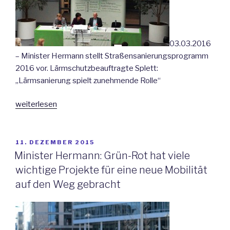
03.03.2016
– Minister Hermann stellt Straßensanierungsprogramm
2016 vor. Lärmschutzbeauftragte Splett:
„Lärmsanierung spielt zunehmende Rolle“
„Vorstellung
weiterlesen
des
Straßensanierungsprogramms
2016“
VERÖFFENTLICHT
11. DEZEMBER 2015
AM
Minister Hermann: Grün-Rot hat viele
wichtige Projekte für eine neue Mobilität
auf den Weg gebracht