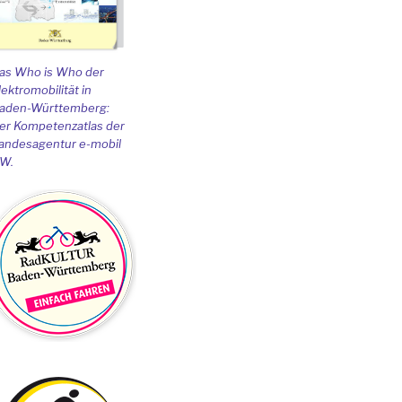
as Who is Who der
lektromobilität in
aden-Württemberg:
er Kompetenzatlas der
andesagentur e-mobil
W.