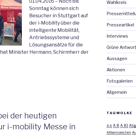
01.04.2016 – Noch bis
Wahlkreis
Sonntag können sich
Pressemitteil
Besucher in Stuttgart auf
der i-Mobility über die
Presseartikel
intelligente Mobilität,
Interviews
Antriebssysteme und
Lösungsansätze für die
Grüne Antwor
 hat Minister Hermann, Schirmherr der
Aussagen
Aktionen
Fotogalerien
Allgemein
ei der heutigen
TAGWOLKE
r i-mobility Messe in
A 8
A 81
A 6
Abg
Altkennzeichen
Au