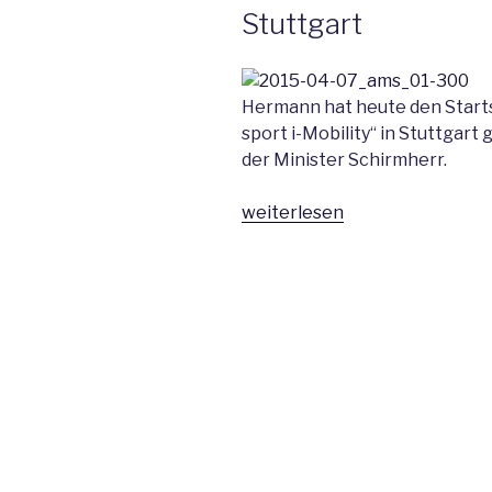
Stuttgart
i-
mobility
Messe
in
Hermann hat heute den Starts
Stuttgart“
sport i-Mobility“ in Stuttgart
der Minister Schirmherr.
„Messe
weiterlesen
„auto
motor
und
sport
i-
Mobility“
in
Stuttgart“