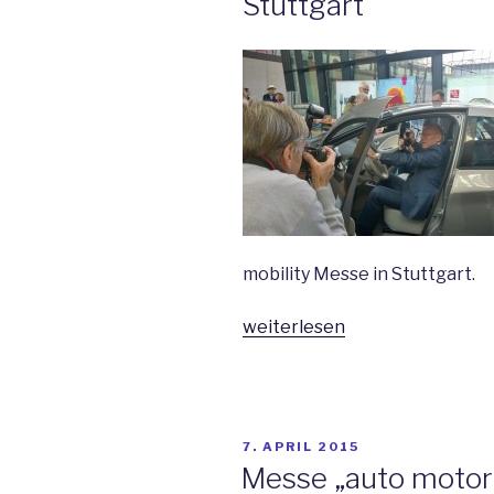
Stuttgart
mobility Messe in Stuttgart.
„Minister
weiterlesen
Hermann
bei
der
heutigen
VERÖFFENTLICHT
7. APRIL 2015
Pressekonferenz
AM
Messe „auto motor u
zur