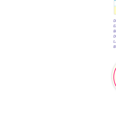
D
E
B
D
L
B