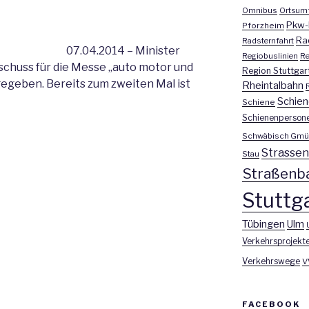
Omnibus
Ortsum
Pkw-
Pforzheim
Ra
Radsternfahrt
07.04.2014 – Minister
Regiobuslinien
Re
chuss für die Messe „auto motor und
Region Stuttgar
 gegeben. Bereits zum zweiten Mal ist
Rheintalbahn
Schien
Schiene
Schienenperson
Schwäbisch Gmü
Strasse
Stau
Straßenb
Stuttga
Tübingen
Ulm
Verkehrsprojekt
Verkehrswege
V
FACEBOOK