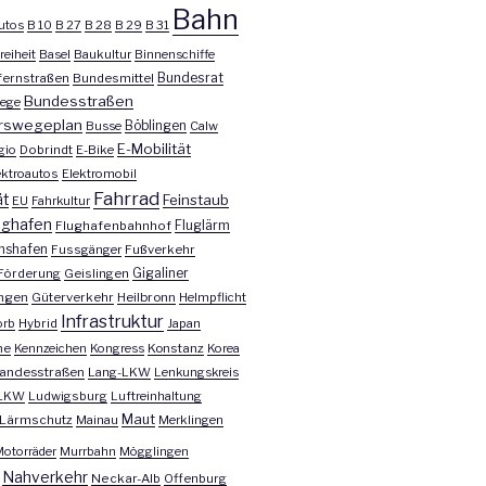
Bahn
utos
B 10
B 27
B 28
B 29
B 31
reiheit
Basel
Baukultur
Binnenschiffe
Bundesrat
ernstraßen
Bundesmittel
Bundesstraßen
ege
rswegeplan
Busse
Böblingen
Calw
E-Mobilität
gio
Dobrindt
E-Bike
ektroautos
Elektromobil
Fahrrad
ät
Feinstaub
EU
Fahrkultur
ughafen
Fluglärm
Flughafenbahnhof
chshafen
Fussgänger
Fußverkehr
Förderung
Geislingen
Gigaliner
ngen
Güterverkehr
Heilbronn
Helmpflicht
Infrastruktur
orb
Hybrid
Japan
he
Kennzeichen
Kongress
Konstanz
Korea
andesstraßen
Lang-LKW
Lenkungskreis
LKW
Ludwigsburg
Luftreinhaltung
Maut
Lärmschutz
Mainau
Merklingen
otorräder
Murrbahn
Mögglingen
Nahverkehr
Neckar-Alb
Offenburg