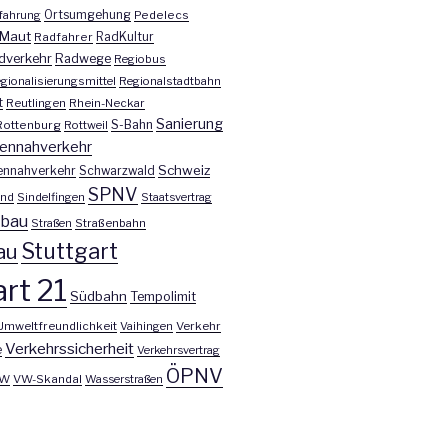
fahrung
Ortsumgehung
Pedelecs
Maut
Radfahrer
RadKultur
dverkehr
Radwege
Regiobus
gionalisierungsmittel
Regionalstadtbahn
t
Reutlingen
Rhein-Neckar
Sanierung
S-Bahn
Rottenburg
Rottweil
ennahverkehr
Schweiz
ennahverkehr
Schwarzwald
SPNV
nd
Sindelfingen
Staatsvertrag
nbau
Straßen
Straßenbahn
Stuttgart
au
rt 21
Südbahn
Tempolimit
Umweltfreundlichkeit
Vaihingen
Verkehr
Verkehrssicherheit
e
Verkehrsvertrag
ÖPNV
W
VW-Skandal
Wasserstraßen