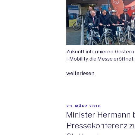
Zukunft informieren. Gestern
i-Mobility, die Messe eröffnet.
„Winfried
weiterlesen
Hermann
eröffnete
i-
Mobility“
VERÖFFENTLICHT
29. MÄRZ 2016
AM
Minister Hermann b
Pressekonferenz zu