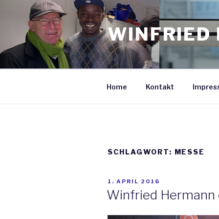
Zum
Inhalt
WINFRIED 
springen
Home
Kontakt
Impres
SCHLAGWORT: MESSE
VERÖFFENTLICHT
1. APRIL 2016
AM
Winfried Hermann e