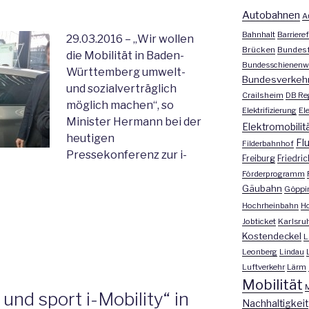
Autobahnen
A
Bahnhalt
Barrieref
29.03.2016 – „Wir wollen
Brücken
Bundesf
die Mobilität in Baden-
Bundesschienenw
Württemberg umwelt-
Bundesverkeh
und sozialverträglich
Crailsheim
DB Re
möglich machen“, so
Elektrifizierung
El
Minister Hermann bei der
Elektromobilit
heutigen
Fl
Filderbahnhof
Pressekonferenz zur i-
Freiburg
Friedri
Förderprogramm
Gäubahn
Göppi
Hochrheinbahn
H
Jobticket
Karlsru
Kostendeckel
L
Leonberg
Lindau
Luftverkehr
Lärm
Mobilität
M
nd sport i-Mobility“ in
Nachhaltigkeit