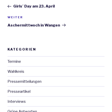
Navigation
Beitrag
Girls´ Day am 23. April
WEITER
Nächster
Beitrag
Aschermittwoch in Wangen
KATEGORIEN
Termine
Wahlkreis
Pressemitteilungen
Presseartikel
Interviews
Grüne Antworten