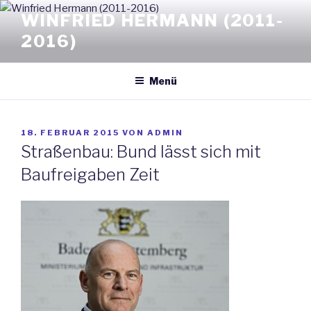
Zum
WINFRIED HERMANN (2011-
Inhalt
2016)
springen
Menü
VERÖFFENTLICHT
18. FEBRUAR 2015
VON
ADMIN
AM
Straßenbau: Bund lässt sich mit
Baufreigaben Zeit