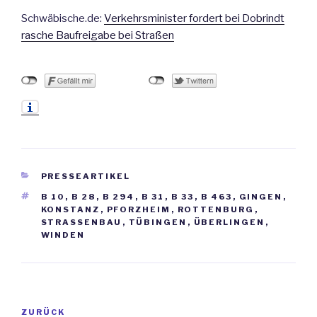
Schwäbische.de:
Verkehrsminister fordert bei Dobrindt
rasche Baufreigabe bei Straßen
KATEGORIEN
PRESSEARTIKEL
SCHLAGWÖRTER
B 10
,
B 28
,
B 294
,
B 31
,
B 33
,
B 463
,
GINGEN
,
KONSTANZ
,
PFORZHEIM
,
ROTTENBURG
,
STRASSENBAU
,
TÜBINGEN
,
ÜBERLINGEN
,
WINDEN
Beitrags-
ZURÜCK
Vorheriger