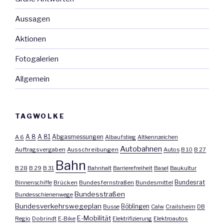
Aussagen
Aktionen
Fotogalerien
Allgemein
TAGWOLKE
A 8
A 81
A 6
Abgasmessungen
Albaufstieg
Altkennzeichen
Autobahnen
Auftragsvergaben
Ausschreibungen
Autos
B 10
B 27
Bahn
B 28
B 29
B 31
Bahnhalt
Barrierefreiheit
Basel
Baukultur
Bundesrat
Binnenschiffe
Brücken
Bundesfernstraßen
Bundesmittel
Bundesstraßen
Bundesschienenwege
Bundesverkehrswegeplan
Busse
Böblingen
Calw
Crailsheim
DB
E-Mobilität
Regio
Dobrindt
E-Bike
Elektrifizierung
Elektroautos