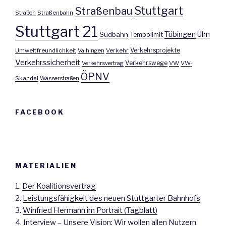
Stuttgart
Straßenbau
Straßen
Straßenbahn
Stuttgart 21
Tübingen
Ulm
Südbahn
Tempolimit
Umweltfreundlichkeit
Vaihingen
Verkehr
Verkehrsprojekte
Verkehrssicherheit
Verkehrswege
Verkehrsvertrag
VW
VW-
ÖPNV
Skandal
Wasserstraßen
FACEBOOK
MATERIALIEN
1.
Der Koalitionsvertrag
2.
Leistungsfähigkeit des neuen Stuttgarter Bahnhofs
3.
Winfried Hermann im Portrait (Tagblatt)
4.
Interview – Unsere Vision: Wir wollen allen Nutzern