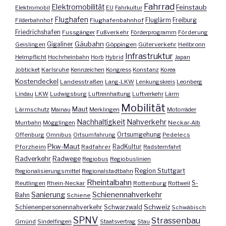
Fahrrad
Elektromobilität
Feinstaub
Elektromobil
EU
Fahrkultur
Flughafen
Fluglärm
Filderbahnhof
Flughafenbahnhof
Freiburg
Friedrichshafen
Fussgänger
Fußverkehr
Förderprogramm
Förderung
Gäubahn
Geislingen
Gigaliner
Göppingen
Güterverkehr
Heilbronn
Infrastruktur
Helmpflicht
Hochrheinbahn
Horb
Hybrid
Japan
Jobticket
Karlsruhe
Kennzeichen
Kongress
Konstanz
Korea
Kostendeckel
Landesstraßen
Lang-LKW
Lenkungskreis
Leonberg
Lindau
LKW
Ludwigsburg
Luftreinhaltung
Luftverkehr
Lärm
Mobilität
Maut
Lärmschutz
Mainau
Merklingen
Motorräder
Nachhaltigkeit
Nahverkehr
Murrbahn
Mögglingen
Neckar-Alb
Offenburg
Omnibus
Ortsumfahrung
Ortsumgehung
Pedelecs
Pkw-Maut
Pforzheim
Radfahrer
RadKultur
Radsternfahrt
Radverkehr
Radwege
Regiobus
Regiobuslinien
Region Stuttgart
Regionalisierungsmittel
Regionalstadtbahn
Rheintalbahn
S-
Reutlingen
Rhein-Neckar
Rottenburg
Rottweil
Sanierung
Schienennahverkehr
Bahn
Schiene
Schweiz
Schienenpersonennahverkehr
Schwarzwald
Schwäbisch
SPNV
Strassenbau
Gmünd
Sindelfingen
Staatsvertrag
Stau