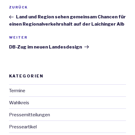
Beitrags-
ZURÜCK
Vorheriger
Navigation
Beitrag
Land und Region sehen gemeinsam Chancen für
einen Regionalverkehrshalt auf der Laichinger Alb
WEITER
Nächster
Beitrag
DB-Zug im neuen Landesdesign
KATEGORIEN
Termine
Wahlkreis
Pressemitteilungen
Presseartikel