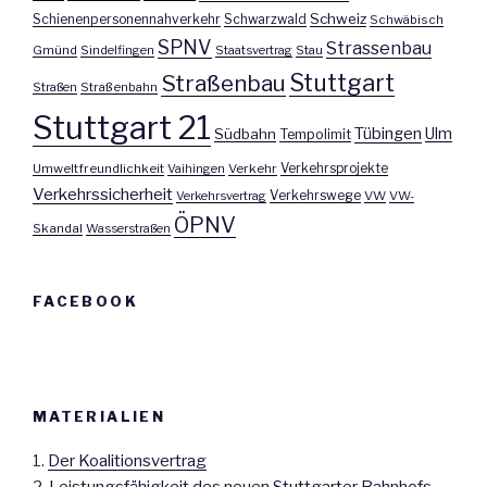
Schweiz
Schienenpersonennahverkehr
Schwarzwald
Schwäbisch
SPNV
Strassenbau
Gmünd
Sindelfingen
Staatsvertrag
Stau
Stuttgart
Straßenbau
Straßen
Straßenbahn
Stuttgart 21
Tübingen
Ulm
Südbahn
Tempolimit
Umweltfreundlichkeit
Vaihingen
Verkehr
Verkehrsprojekte
Verkehrssicherheit
Verkehrswege
Verkehrsvertrag
VW
VW-
ÖPNV
Skandal
Wasserstraßen
FACEBOOK
MATERIALIEN
1.
Der Koalitionsvertrag
2.
Leistungsfähigkeit des neuen Stuttgarter Bahnhofs