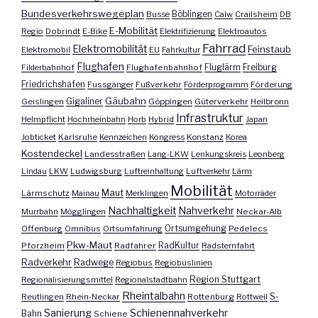
Bundesverkehrswegeplan
Busse
Böblingen
Calw
Crailsheim
DB
E-Mobilität
Regio
Dobrindt
E-Bike
Elektrifizierung
Elektroautos
Fahrrad
Elektromobilität
Feinstaub
Elektromobil
EU
Fahrkultur
Flughafen
Fluglärm
Filderbahnhof
Flughafenbahnhof
Freiburg
Friedrichshafen
Fussgänger
Fußverkehr
Förderprogramm
Förderung
Gäubahn
Geislingen
Gigaliner
Göppingen
Güterverkehr
Heilbronn
Infrastruktur
Helmpflicht
Hochrheinbahn
Horb
Hybrid
Japan
Jobticket
Karlsruhe
Kennzeichen
Kongress
Konstanz
Korea
Kostendeckel
Landesstraßen
Lang-LKW
Lenkungskreis
Leonberg
Lindau
LKW
Ludwigsburg
Luftreinhaltung
Luftverkehr
Lärm
Mobilität
Maut
Lärmschutz
Mainau
Merklingen
Motorräder
Nachhaltigkeit
Nahverkehr
Murrbahn
Mögglingen
Neckar-Alb
Offenburg
Omnibus
Ortsumfahrung
Ortsumgehung
Pedelecs
Pkw-Maut
Pforzheim
Radfahrer
RadKultur
Radsternfahrt
Radverkehr
Radwege
Regiobus
Regiobuslinien
Region Stuttgart
Regionalisierungsmittel
Regionalstadtbahn
Rheintalbahn
S-
Reutlingen
Rhein-Neckar
Rottenburg
Rottweil
Sanierung
Schienennahverkehr
Bahn
Schiene