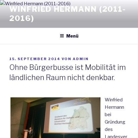
Zum
WINFRIED HERMANN (2011-
Inhalt
2016)
springen
Menü
VERÖFFENTLICHT
15. SEPTEMBER 2014
VON
ADMIN
AM
Ohne Bürgerbusse ist Mobilität im
ländlichen Raum nicht denkbar.
Winfried
Hermann
bei
Gründung
des
Landesver