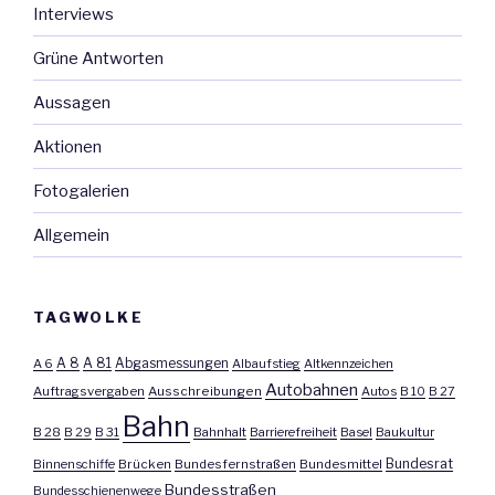
Interviews
Grüne Antworten
Aussagen
Aktionen
Fotogalerien
Allgemein
TAGWOLKE
A 8
A 81
A 6
Abgasmessungen
Albaufstieg
Altkennzeichen
Autobahnen
Auftragsvergaben
Ausschreibungen
Autos
B 10
B 27
Bahn
B 28
B 29
B 31
Bahnhalt
Barrierefreiheit
Basel
Baukultur
Bundesrat
Binnenschiffe
Brücken
Bundesfernstraßen
Bundesmittel
Bundesstraßen
Bundesschienenwege