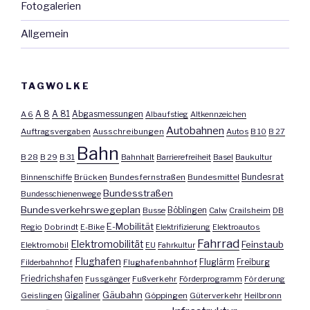
Fotogalerien
Allgemein
TAGWOLKE
A 8
A 81
A 6
Abgasmessungen
Albaufstieg
Altkennzeichen
Autobahnen
Auftragsvergaben
Ausschreibungen
Autos
B 10
B 27
Bahn
B 28
B 29
B 31
Bahnhalt
Barrierefreiheit
Basel
Baukultur
Bundesrat
Binnenschiffe
Brücken
Bundesfernstraßen
Bundesmittel
Bundesstraßen
Bundesschienenwege
Bundesverkehrswegeplan
Busse
Böblingen
Calw
Crailsheim
DB
E-Mobilität
Regio
Dobrindt
E-Bike
Elektrifizierung
Elektroautos
Fahrrad
Elektromobilität
Feinstaub
Elektromobil
EU
Fahrkultur
Flughafen
Fluglärm
Filderbahnhof
Flughafenbahnhof
Freiburg
Friedrichshafen
Fussgänger
Fußverkehr
Förderprogramm
Förderung
Gäubahn
Geislingen
Gigaliner
Göppingen
Güterverkehr
Heilbronn