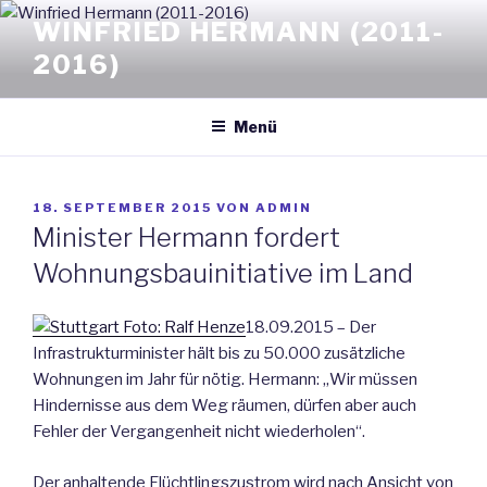
Zum
WINFRIED HERMANN (2011-
Inhalt
2016)
springen
Menü
VERÖFFENTLICHT
18. SEPTEMBER 2015
VON
ADMIN
AM
Minister Hermann fordert
Wohnungsbauinitiative im Land
18.09.2015 – Der
Infrastrukturminister hält bis zu 50.000 zusätzliche
Wohnungen im Jahr für nötig. Hermann: „Wir müssen
Hindernisse aus dem Weg räumen, dürfen aber auch
Fehler der Vergangenheit nicht wiederholen“.
Der anhaltende Flüchtlingszustrom wird nach Ansicht von