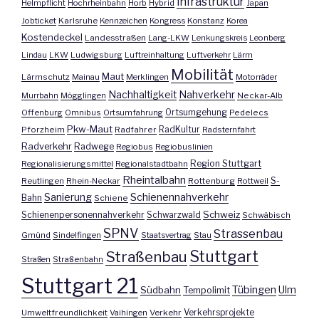
Infrastruktur
Helmpflicht
Hochrheinbahn
Horb
Hybrid
Japan
Jobticket
Karlsruhe
Kennzeichen
Kongress
Konstanz
Korea
Kostendeckel
Landesstraßen
Lang-LKW
Lenkungskreis
Leonberg
Lindau
LKW
Ludwigsburg
Luftreinhaltung
Luftverkehr
Lärm
Mobilität
Maut
Lärmschutz
Mainau
Merklingen
Motorräder
Nachhaltigkeit
Nahverkehr
Murrbahn
Mögglingen
Neckar-Alb
Offenburg
Omnibus
Ortsumfahrung
Ortsumgehung
Pedelecs
Pkw-Maut
Pforzheim
Radfahrer
RadKultur
Radsternfahrt
Radverkehr
Radwege
Regiobus
Regiobuslinien
Region Stuttgart
Regionalisierungsmittel
Regionalstadtbahn
Rheintalbahn
S-
Reutlingen
Rhein-Neckar
Rottenburg
Rottweil
Sanierung
Schienennahverkehr
Bahn
Schiene
Schweiz
Schienenpersonennahverkehr
Schwarzwald
Schwäbisch
SPNV
Strassenbau
Gmünd
Sindelfingen
Staatsvertrag
Stau
Stuttgart
Straßenbau
Straßen
Straßenbahn
Stuttgart 21
Tübingen
Ulm
Südbahn
Tempolimit
Umweltfreundlichkeit
Vaihingen
Verkehr
Verkehrsprojekte