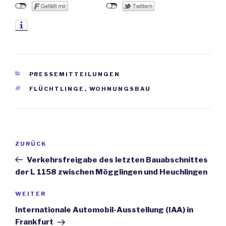
KATEGORIEN
PRESSEMITTEILUNGEN
SCHLAGWÖRTER
FLÜCHTLINGE
,
WOHNUNGSBAU
Beitrags-
ZURÜCK
Vorheriger
Navigation
Beitrag
Verkehrsfreigabe des letzten Bauabschnittes
der L 1158 zwischen Mögglingen und Heuchlingen
WEITER
Nächster
Beitrag
Internationale Automobil-Ausstellung (IAA) in
Frankfurt