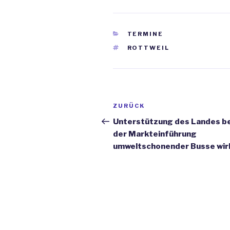
KATEGORIEN
TERMINE
SCHLAGWÖRTER
ROTTWEIL
Beitrags-
ZURÜCK
Vorheriger
Navigation
Beitrag
Unterstützung des Landes be
der Markteinführung
umweltschonender Busse wir