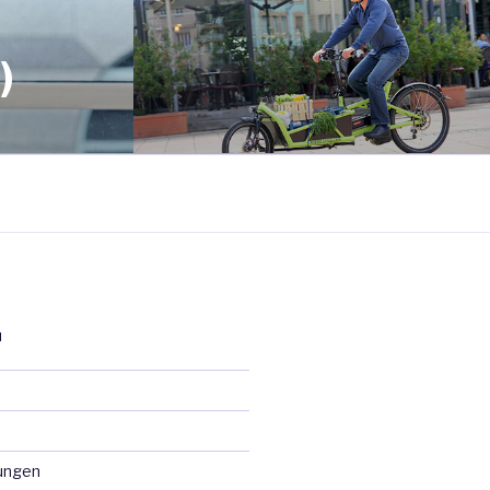
)
N
ungen