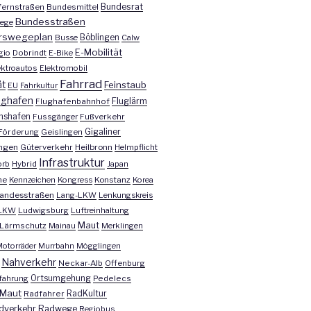
Bundesrat
ernstraßen
Bundesmittel
Bundesstraßen
ege
rswegeplan
Busse
Böblingen
Calw
E-Mobilität
gio
Dobrindt
E-Bike
ektroautos
Elektromobil
Fahrrad
ät
Feinstaub
EU
Fahrkultur
ughafen
Fluglärm
Flughafenbahnhof
chshafen
Fussgänger
Fußverkehr
Förderung
Geislingen
Gigaliner
ngen
Güterverkehr
Heilbronn
Helmpflicht
Infrastruktur
orb
Hybrid
Japan
he
Kennzeichen
Kongress
Konstanz
Korea
andesstraßen
Lang-LKW
Lenkungskreis
LKW
Ludwigsburg
Luftreinhaltung
Maut
Lärmschutz
Mainau
Merklingen
otorräder
Murrbahn
Mögglingen
Nahverkehr
Neckar-Alb
Offenburg
fahrung
Ortsumgehung
Pedelecs
Maut
Radfahrer
RadKultur
dverkehr
Radwege
Regiobus