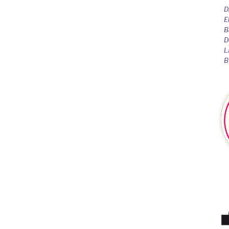
D
E
B
D
L
B