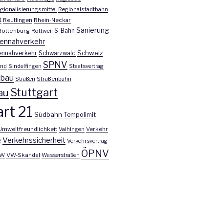
gionalisierungsmittel
Regionalstadtbahn
t
Reutlingen
Rhein-Neckar
Sanierung
S-Bahn
Rottenburg
Rottweil
ennahverkehr
Schweiz
ennahverkehr
Schwarzwald
SPNV
nd
Sindelfingen
Staatsvertrag
nbau
Straßen
Straßenbahn
Stuttgart
au
rt 21
Südbahn
Tempolimit
Umweltfreundlichkeit
Vaihingen
Verkehr
Verkehrssicherheit
e
Verkehrsvertrag
ÖPNV
W
VW-Skandal
Wasserstraßen