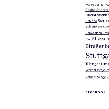
Regiobuslinien
Re
Region Stuttgar
Rheintalbahn
Schien
Schiene
Schienenperson
Schwäbisch Gmü
Strasse
Stau
Straßenb
Stuttga
Tübingen
Ulm
Verkehrsprojekt
Verkehrswege
V
FACEBOOK