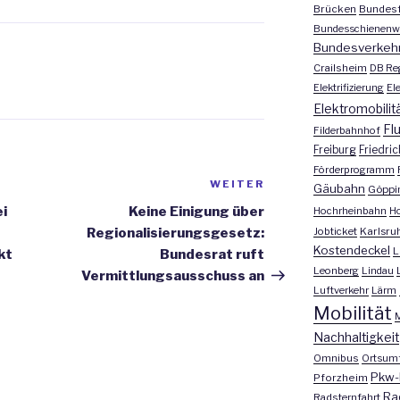
Brücken
Bundesf
Bundesschienenw
Bundesverkeh
Crailsheim
DB Re
Elektrifizierung
El
Elektromobilit
Fl
Filderbahnhof
Freiburg
Friedri
Förderprogramm
WEITER
Nächster
Gäubahn
Göppi
Beitrag
i
Keine Einigung über
Hochrheinbahn
H
Jobticket
Karlsru
Regionalisierungsgesetz:
Kostendeckel
L
kt
Bundesrat ruft
Leonberg
Lindau
Vermittlungsausschuss an
Luftverkehr
Lärm
Mobilität
M
Nachhaltigkeit
Omnibus
Ortsum
Pkw-
Pforzheim
Ra
Radsternfahrt