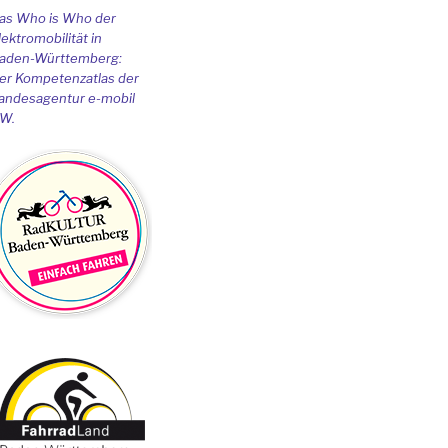
as Who is Who der
lektromobilität in
aden-Württemberg:
er Kompetenzatlas der
andesagentur e-mobil
W.