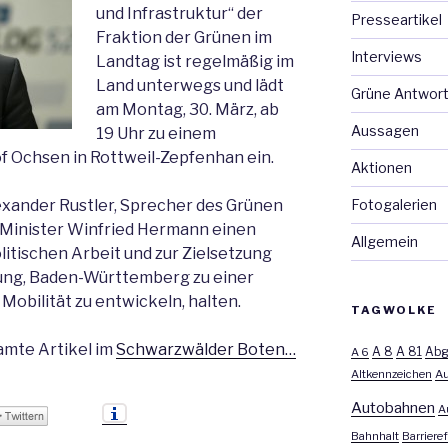
und Infrastruktur“ der
Presseartikel
Fraktion der Grünen im
Interviews
Landtag ist regelmäßig im
Land unterwegs und lädt
Grüne Antwor
am Montag, 30. März, ab
Aussagen
19 Uhr zu einem
 Ochsen in Rottweil-Zepfenhan ein.
Aktionen
Fotogalerien
xander Rustler, Sprecher des Grünen
d Minister Winfried Hermann einen
Allgemein
itischen Arbeit und zur Zielsetzung
ung, Baden-Württemberg zu einer
Mobilität zu entwickeln, halten.
TAGWOLKE
amte Artikel im
Schwarzwälder Boten…
A 8
A 81
A 6
Abg
Altkennzeichen
Au
Autobahnen
A
Bahnhalt
Barrieref