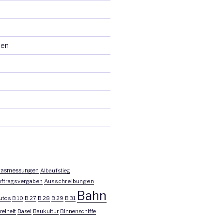
ten
asmessungen
Albaufstieg
ftragsvergaben
Ausschreibungen
Bahn
utos
B 10
B 27
B 28
B 29
B 31
reiheit
Basel
Baukultur
Binnenschiffe