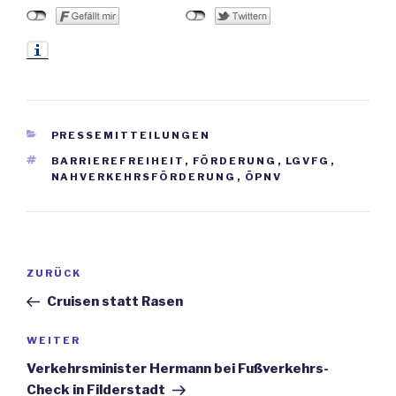
KATEGORIEN
PRESSEMITTEILUNGEN
SCHLAGWÖRTER
BARRIEREFREIHEIT
,
FÖRDERUNG
,
LGVFG
,
NAHVERKEHRSFÖRDERUNG
,
ÖPNV
Beitrags-
ZURÜCK
Vorheriger
Navigation
Beitrag
Cruisen statt Rasen
WEITER
Nächster
Beitrag
Verkehrsminister Hermann bei Fußverkehrs-
Check in Filderstadt