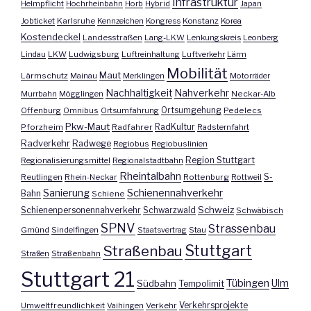
Infrastruktur
Helmpflicht
Hochrheinbahn
Horb
Hybrid
Japan
Jobticket
Karlsruhe
Kennzeichen
Kongress
Konstanz
Korea
Kostendeckel
Landesstraßen
Lang-LKW
Lenkungskreis
Leonberg
Lindau
LKW
Ludwigsburg
Luftreinhaltung
Luftverkehr
Lärm
Mobilität
Maut
Lärmschutz
Mainau
Merklingen
Motorräder
Nachhaltigkeit
Nahverkehr
Murrbahn
Mögglingen
Neckar-Alb
Offenburg
Omnibus
Ortsumfahrung
Ortsumgehung
Pedelecs
Pkw-Maut
Pforzheim
Radfahrer
RadKultur
Radsternfahrt
Radverkehr
Radwege
Regiobus
Regiobuslinien
Region Stuttgart
Regionalisierungsmittel
Regionalstadtbahn
Rheintalbahn
S-
Reutlingen
Rhein-Neckar
Rottenburg
Rottweil
Sanierung
Schienennahverkehr
Bahn
Schiene
Schweiz
Schienenpersonennahverkehr
Schwarzwald
Schwäbisch
SPNV
Strassenbau
Gmünd
Sindelfingen
Staatsvertrag
Stau
Stuttgart
Straßenbau
Straßen
Straßenbahn
Stuttgart 21
Tübingen
Ulm
Südbahn
Tempolimit
Umweltfreundlichkeit
Vaihingen
Verkehr
Verkehrsprojekte