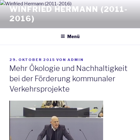
Zum
WINFRIED HERMANN (2011-
Inhalt
2016)
springen
Menü
VERÖFFENTLICHT
29. OKTOBER 2015
VON
ADMIN
AM
Mehr Ökologie und Nachhaltigkeit
bei der Förderung kommunaler
Verkehrsprojekte