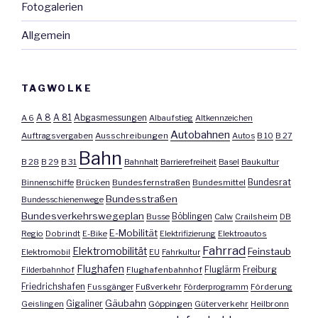
Fotogalerien
Allgemein
TAGWOLKE
A 8
A 81
A 6
Abgasmessungen
Albaufstieg
Altkennzeichen
Autobahnen
Auftragsvergaben
Ausschreibungen
Autos
B 10
B 27
Bahn
B 28
B 29
B 31
Bahnhalt
Barrierefreiheit
Basel
Baukultur
Bundesrat
Binnenschiffe
Brücken
Bundesfernstraßen
Bundesmittel
Bundesstraßen
Bundesschienenwege
Bundesverkehrswegeplan
Busse
Böblingen
Calw
Crailsheim
DB
E-Mobilität
Regio
Dobrindt
E-Bike
Elektrifizierung
Elektroautos
Fahrrad
Elektromobilität
Feinstaub
Elektromobil
EU
Fahrkultur
Flughafen
Fluglärm
Filderbahnhof
Flughafenbahnhof
Freiburg
Friedrichshafen
Fussgänger
Fußverkehr
Förderprogramm
Förderung
Gäubahn
Geislingen
Gigaliner
Göppingen
Güterverkehr
Heilbronn