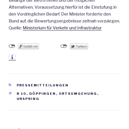
Belange der Betroffenen und der möglichen
Alternativen. Voraussetzung hierfür ist die Einstufung in
den Vordringlichen Bedarf. Der Minister forderte den
Bund auf, die Bewertungsergebnisse zeitnah vorzulegen.
Quelle:
Ministerium für Verkehr und Infrastruktur
KATEGORIEN
PRESSEMITTEILUNGEN
SCHLAGWÖRTER
B 10
,
GÖPPINGEN
,
ORTSUMGEHUNG
,
URSPRING
Beitrags-