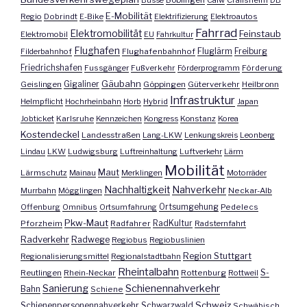
E-Mobilität
Regio
Dobrindt
E-Bike
Elektrifizierung
Elektroautos
Fahrrad
Elektromobilität
Feinstaub
Elektromobil
EU
Fahrkultur
Flughafen
Fluglärm
Filderbahnhof
Flughafenbahnhof
Freiburg
Friedrichshafen
Fussgänger
Fußverkehr
Förderprogramm
Förderung
Gäubahn
Geislingen
Gigaliner
Göppingen
Güterverkehr
Heilbronn
Infrastruktur
Helmpflicht
Hochrheinbahn
Horb
Hybrid
Japan
Jobticket
Karlsruhe
Kennzeichen
Kongress
Konstanz
Korea
Kostendeckel
Landesstraßen
Lang-LKW
Lenkungskreis
Leonberg
Lindau
LKW
Ludwigsburg
Luftreinhaltung
Luftverkehr
Lärm
Mobilität
Maut
Lärmschutz
Mainau
Merklingen
Motorräder
Nachhaltigkeit
Nahverkehr
Murrbahn
Mögglingen
Neckar-Alb
Offenburg
Omnibus
Ortsumfahrung
Ortsumgehung
Pedelecs
Pkw-Maut
Pforzheim
Radfahrer
RadKultur
Radsternfahrt
Radverkehr
Radwege
Regiobus
Regiobuslinien
Region Stuttgart
Regionalisierungsmittel
Regionalstadtbahn
Rheintalbahn
S-
Reutlingen
Rhein-Neckar
Rottenburg
Rottweil
Sanierung
Schienennahverkehr
Bahn
Schiene
Schweiz
Schienenpersonennahverkehr
Schwarzwald
Schwäbisch