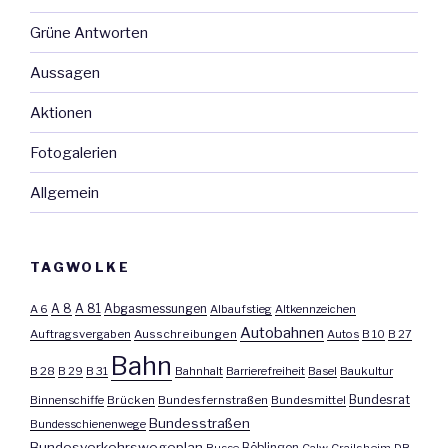
Grüne Antworten
Aussagen
Aktionen
Fotogalerien
Allgemein
TAGWOLKE
A 8
A 81
A 6
Abgasmessungen
Albaufstieg
Altkennzeichen
Autobahnen
Auftragsvergaben
Ausschreibungen
Autos
B 10
B 27
Bahn
B 28
B 29
B 31
Bahnhalt
Barrierefreiheit
Basel
Baukultur
Bundesrat
Binnenschiffe
Brücken
Bundesfernstraßen
Bundesmittel
Bundesstraßen
Bundesschienenwege
Bundesverkehrswegeplan
Busse
Böblingen
Calw
Crailsheim
DB