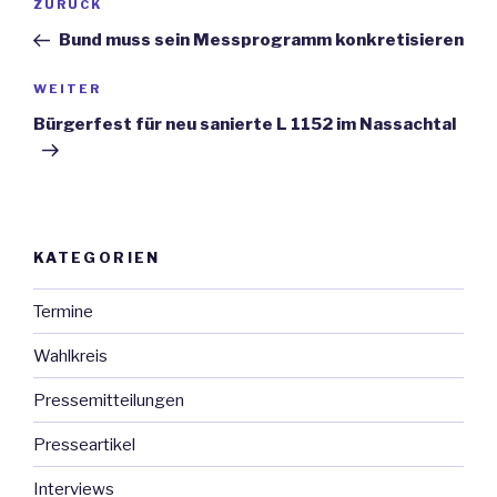
ZURÜCK
Vorheriger
Navigation
Beitrag
Bund muss sein Messprogramm konkretisieren
WEITER
Nächster
Beitrag
Bürgerfest für neu sanierte L 1152 im Nassachtal
KATEGORIEN
Termine
Wahlkreis
Pressemitteilungen
Presseartikel
Interviews