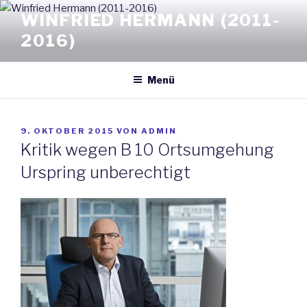
Zum
WINFRIED HERMANN (2011-
Inhalt
2016)
springen
Menü
VERÖFFENTLICHT
9. OKTOBER 2015
VON
ADMIN
AM
Kritik wegen B 10 Ortsumgehung
Urspring unberechtigt