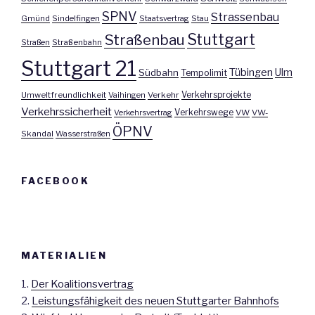
SPNV
Strassenbau
Gmünd
Sindelfingen
Staatsvertrag
Stau
Stuttgart
Straßenbau
Straßen
Straßenbahn
Stuttgart 21
Tübingen
Ulm
Südbahn
Tempolimit
Umweltfreundlichkeit
Vaihingen
Verkehr
Verkehrsprojekte
Verkehrssicherheit
Verkehrswege
Verkehrsvertrag
VW
VW-
ÖPNV
Skandal
Wasserstraßen
FACEBOOK
MATERIALIEN
1.
Der Koalitionsvertrag
2.
Leistungsfähigkeit des neuen Stuttgarter Bahnhofs