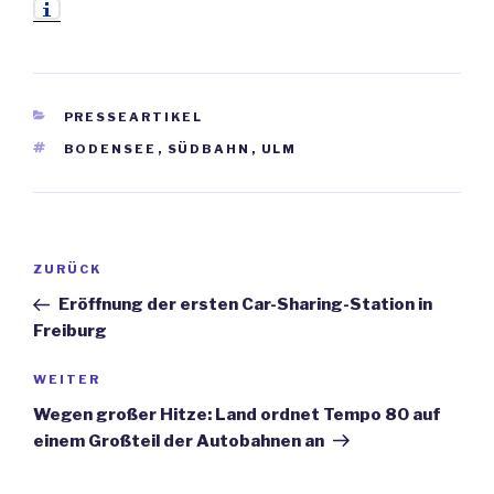
KATEGORIEN
PRESSEARTIKEL
SCHLAGWÖRTER
BODENSEE
,
SÜDBAHN
,
ULM
Beitrags-
ZURÜCK
Vorheriger
Navigation
Beitrag
Eröffnung der ersten Car-Sharing-Station in
Freiburg
WEITER
Nächster
Beitrag
Wegen großer Hitze: Land ordnet Tempo 80 auf
einem Großteil der Autobahnen an