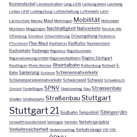
Kostendeckel
Landesstraßen
Lang-LKW
Lenkungskreis
Leonberg
Lindau
LKW
Ludwigsburg
Luftreinhaltung
Luftverkehr
Lärm
Mobilität
Maut
Lärmschutz
Mainau
Merklingen
Motorräder
Nachhaltigkeit
Nahverkehr
Murrbahn
Mögglingen
Neckar-Alb
Offenburg
Omnibus
Ortsumfahrung
Ortsumgehung
Pedelecs
Pkw-Maut
Pforzheim
Radfahrer
RadKultur
Radsternfahrt
Radverkehr
Radwege
Regiobus
Regiobuslinien
Region Stuttgart
Regionalisierungsmittel
Regionalstadtbahn
Rheintalbahn
S-
Reutlingen
Rhein-Neckar
Rottenburg
Rottweil
Sanierung
Schienennahverkehr
Bahn
Schiene
Schweiz
Schienenpersonennahverkehr
Schwarzwald
Schwäbisch
SPNV
Strassenbau
Gmünd
Sindelfingen
Staatsvertrag
Stau
Stuttgart
Straßenbau
Straßen
Straßenbahn
Stuttgart 21
Tübingen
Ulm
Südbahn
Tempolimit
Umweltfreundlichkeit
Vaihingen
Verkehr
Verkehrsprojekte
Verkehrssicherheit
Verkehrswege
Verkehrsvertrag
VW
VW-