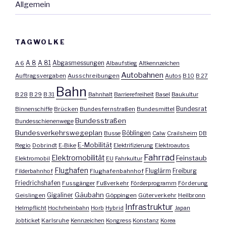
Allgemein
TAGWOLKE
A 8
A 81
A 6
Abgasmessungen
Albaufstieg
Altkennzeichen
Autobahnen
Auftragsvergaben
Ausschreibungen
Autos
B 10
B 27
Bahn
B 28
B 29
B 31
Bahnhalt
Barrierefreiheit
Basel
Baukultur
Bundesrat
Binnenschiffe
Brücken
Bundesfernstraßen
Bundesmittel
Bundesstraßen
Bundesschienenwege
Bundesverkehrswegeplan
Busse
Böblingen
Calw
Crailsheim
DB
E-Mobilität
Regio
Dobrindt
E-Bike
Elektrifizierung
Elektroautos
Fahrrad
Elektromobilität
Feinstaub
Elektromobil
EU
Fahrkultur
Flughafen
Fluglärm
Filderbahnhof
Flughafenbahnhof
Freiburg
Friedrichshafen
Fussgänger
Fußverkehr
Förderprogramm
Förderung
Gäubahn
Geislingen
Gigaliner
Göppingen
Güterverkehr
Heilbronn
Infrastruktur
Helmpflicht
Hochrheinbahn
Horb
Hybrid
Japan
Jobticket
Karlsruhe
Kennzeichen
Kongress
Konstanz
Korea