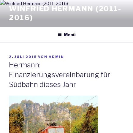
Zum
WINFRIED HERMANN (2011-
Inhalt
2016)
springen
Menü
VERÖFFENTLICHT
2. JULI 2015
VON
ADMIN
AM
Hermann:
Finanzierungsvereinbarung für
Südbahn dieses Jahr