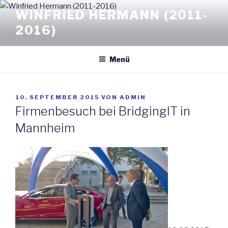
Zum
WINFRIED HERMANN (2011-
Inhalt
2016)
springen
Menü
VERÖFFENTLICHT
10. SEPTEMBER 2015
VON
ADMIN
AM
Firmenbesuch bei BridgingIT in
Mannheim