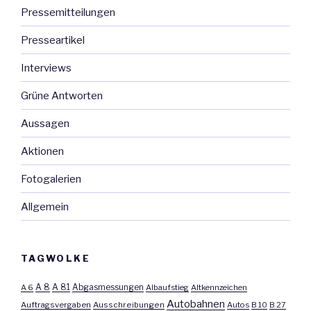
Pressemitteilungen
Presseartikel
Interviews
Grüne Antworten
Aussagen
Aktionen
Fotogalerien
Allgemein
TAGWOLKE
A 8
A 81
A 6
Abgasmessungen
Albaufstieg
Altkennzeichen
Autobahnen
Auftragsvergaben
Ausschreibungen
Autos
B 10
B 27