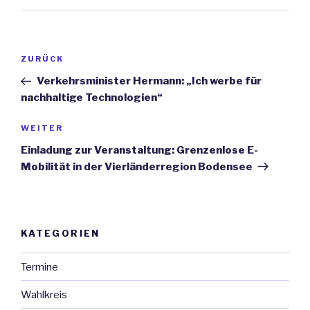
Beitrags-
ZURÜCK
Vorheriger
Navigation
Beitrag
Verkehrsminister Hermann: „Ich werbe für
nachhaltige Technologien“
WEITER
Nächster
Beitrag
Einladung zur Veranstaltung: Grenzenlose E-
Mobilität in der Vierländerregion Bodensee
KATEGORIEN
Termine
Wahlkreis