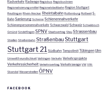
Radverkehr
Radwege
Regiobus
Regiobuslinien
Region Stuttgart
Regionalisierungsmittel
Regionalstadtbahn
Rheintalbahn
S-
Reutlingen
Rhein-Neckar
Rottenburg
Rottweil
Sanierung
Schienennahverkehr
Bahn
Schiene
Schweiz
Schienenpersonennahverkehr
Schwarzwald
Schwäbisch
SPNV
Strassenbau
Gmünd
Sindelfingen
Staatsvertrag
Stau
Stuttgart
Straßenbau
Straßen
Straßenbahn
Stuttgart 21
Tübingen
Ulm
Südbahn
Tempolimit
Umweltfreundlichkeit
Vaihingen
Verkehr
Verkehrsprojekte
Verkehrssicherheit
Verkehrswege
Verkehrsvertrag
VW
VW-
ÖPNV
Skandal
Wasserstraßen
FACEBOOK