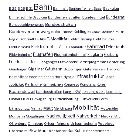
Bahn
B 28
B 29
B 31
Bahnhalt
Barrierefreiheit
Basel
Baukultur
Bundesrat
Binnenschiffe
Brücken
Bundesfernstraßen
Bundesmittel
Bundesstraßen
Bundesschienenwege
Bundesverkehrswegeplan
Busse
Böblingen
Calw
Crailsheim
DB
E-Mobilität
Regio
Dobrindt
E-Bike
Elektrifizierung
Elektroautos
Fahrrad
Elektromobilität
Feinstaub
Elektromobil
EU
Fahrkultur
Flughafen
Fluglärm
Filderbahnhof
Flughafenbahnhof
Freiburg
Friedrichshafen
Fussgänger
Fußverkehr
Förderprogramm
Förderung
Gäubahn
Geislingen
Gigaliner
Göppingen
Güterverkehr
Heilbronn
Infrastruktur
Helmpflicht
Hochrheinbahn
Horb
Hybrid
Japan
Jobticket
Karlsruhe
Kennzeichen
Kongress
Konstanz
Korea
Kostendeckel
Landesstraßen
Lang-LKW
Lenkungskreis
Leonberg
Lindau
LKW
Ludwigsburg
Luftreinhaltung
Luftverkehr
Lärm
Mobilität
Maut
Lärmschutz
Mainau
Merklingen
Motorräder
Nachhaltigkeit
Nahverkehr
Murrbahn
Mögglingen
Neckar-Alb
Offenburg
Omnibus
Ortsumfahrung
Ortsumgehung
Pedelecs
Pkw-Maut
Pforzheim
Radfahrer
RadKultur
Radsternfahrt