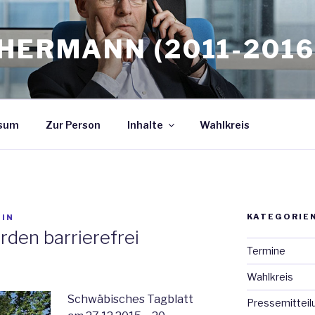
HERMANN (2011-2016
sum
Zur Person
Inhalte
Wahlkreis
KATEGORIE
IN
rden barrierefrei
Termine
Wahlkreis
Schwäbisches Tagblatt
Pressemitteil