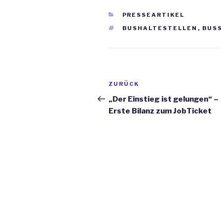
KATEGORIEN
PRESSEARTIKEL
SCHLAGWÖRTER
BUSHALTESTELLEN
,
BUS
Beitrags-
ZURÜCK
Vorheriger
Navigation
Beitrag
„Der Einstieg ist gelungen“ –
Erste Bilanz zum JobTicket