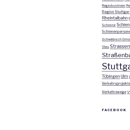
Regiobuslinien
Re
Region Stuttgar
Rheintalbahn
Schien
Schiene
Schienenperson
Schwäbisch Gmü
Strasse
Stau
Straßenb
Stuttga
Tübingen
Ulm
Verkehrsprojekt
Verkehrswege
V
FACEBOOK