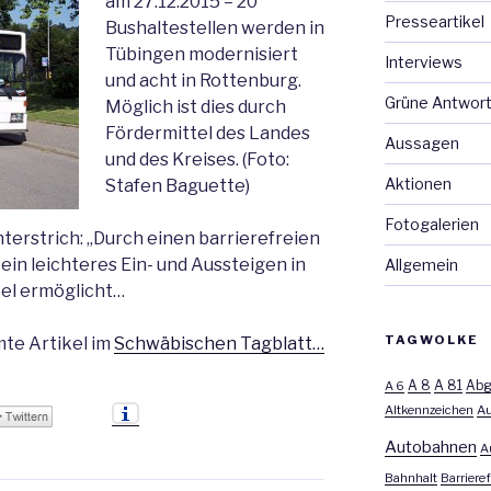
am 27.12.2015 – 20
Presseartikel
Bushaltestellen werden in
Tübingen modernisiert
Interviews
und acht in Rottenburg.
Grüne Antwor
Möglich ist dies durch
Fördermittel des Landes
Aussagen
und des Kreises. (Foto:
Aktionen
Stafen Baguette)
Fotogalerien
terstrich: „Durch einen barrierefreien
ein leichteres Ein- und Aussteigen in
Allgemein
tel ermöglicht…
TAGWOLKE
te Artikel im
Schwäbischen Tagblatt…
A 8
A 81
A 6
Abg
Altkennzeichen
Au
Autobahnen
A
Bahnhalt
Barrieref