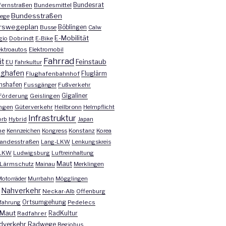
Bundesrat
ernstraßen
Bundesmittel
Bundesstraßen
ege
rswegeplan
Busse
Böblingen
Calw
E-Mobilität
gio
Dobrindt
E-Bike
ektroautos
Elektromobil
Fahrrad
ät
Feinstaub
EU
Fahrkultur
ughafen
Fluglärm
Flughafenbahnhof
chshafen
Fussgänger
Fußverkehr
Förderung
Geislingen
Gigaliner
ngen
Güterverkehr
Heilbronn
Helmpflicht
Infrastruktur
orb
Hybrid
Japan
he
Kennzeichen
Kongress
Konstanz
Korea
andesstraßen
Lang-LKW
Lenkungskreis
LKW
Ludwigsburg
Luftreinhaltung
Maut
Lärmschutz
Mainau
Merklingen
otorräder
Murrbahn
Mögglingen
Nahverkehr
Neckar-Alb
Offenburg
fahrung
Ortsumgehung
Pedelecs
Maut
Radfahrer
RadKultur
dverkehr
Radwege
Regiobus