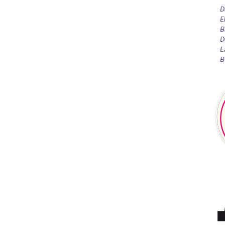
D
E
B
D
L
B