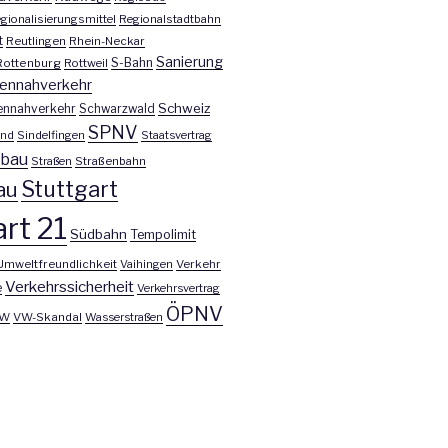
gionalisierungsmittel
Regionalstadtbahn
t
Reutlingen
Rhein-Neckar
Sanierung
S-Bahn
Rottenburg
Rottweil
ennahverkehr
Schweiz
ennahverkehr
Schwarzwald
SPNV
nd
Sindelfingen
Staatsvertrag
nbau
Straßen
Straßenbahn
Stuttgart
au
rt 21
Südbahn
Tempolimit
Umweltfreundlichkeit
Vaihingen
Verkehr
Verkehrssicherheit
e
Verkehrsvertrag
ÖPNV
W
VW-Skandal
Wasserstraßen