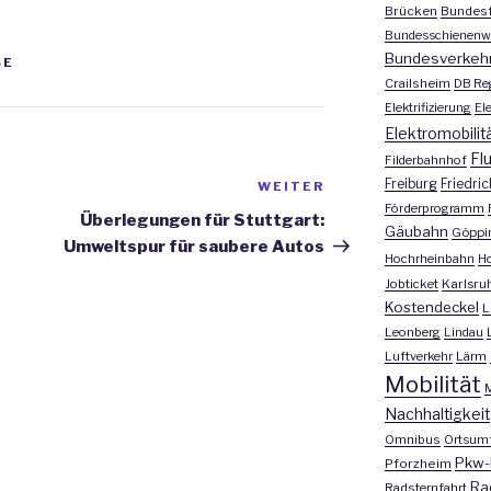
Brücken
Bundesf
Bundesschienenw
Bundesverkeh
SE
Crailsheim
DB Re
Elektrifizierung
El
Elektromobilit
Fl
Filderbahnhof
Freiburg
Friedri
WEITER
Nächster
Förderprogramm
Beitrag
Überlegungen für Stuttgart:
Gäubahn
Göppi
Umweltspur für saubere Autos
Hochrheinbahn
H
Jobticket
Karlsru
Kostendeckel
L
Leonberg
Lindau
Luftverkehr
Lärm
Mobilität
M
Nachhaltigkeit
Omnibus
Ortsum
Pkw-
Pforzheim
Ra
Radsternfahrt