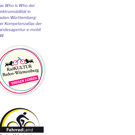
as Who is Who der
lektromobilität in
aden-Württemberg:
er Kompetenzatlas der
andesagentur e-mobil
W.