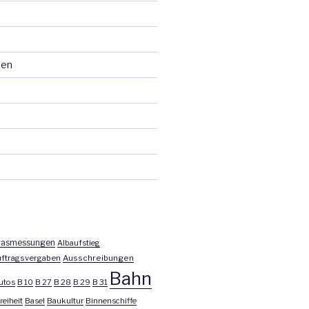
ten
asmessungen
Albaufstieg
ftragsvergaben
Ausschreibungen
Bahn
utos
B 10
B 27
B 28
B 29
B 31
reiheit
Basel
Baukultur
Binnenschiffe