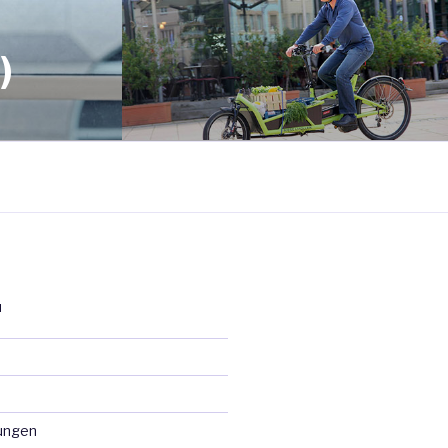
)
N
ungen