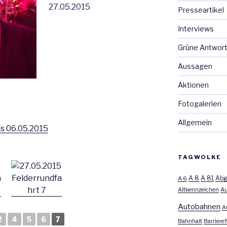
27.05.2015
Presseartikel
Interviews
Grüne Antwor
Aussagen
Aktionen
Fotogalerien
Allgemein
is 06.05.2015
TAGWOLKE
A 8
A 81
A 6
Abg
Altkennzeichen
Au
Autobahnen
A
2
4
5
6
7
Bahnhalt
Barrieref