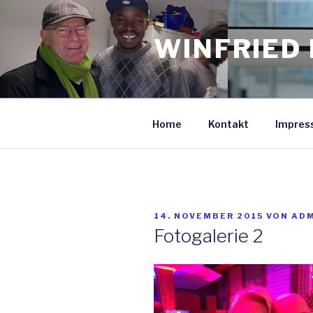
Zum
Inhalt
WINFRIED 
springen
Home
Kontakt
Impres
VERÖFFENTLICHT
14. NOVEMBER 2015
VON
AD
AM
Fotogalerie 2