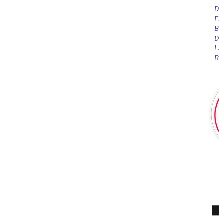
D
E
B
D
L
B