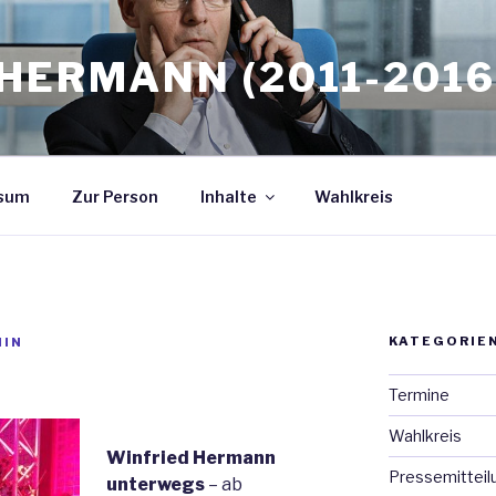
HERMANN (2011-2016
sum
Zur Person
Inhalte
Wahlkreis
KATEGORIE
MIN
Termine
Wahlkreis
Winfried Hermann
Pressemitteil
unterwegs
– ab