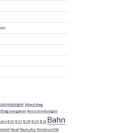
ten
asmessungen
Albaufstieg
ftragsvergaben
Ausschreibungen
Bahn
utos
B 10
B 27
B 28
B 29
B 31
reiheit
Basel
Baukultur
Binnenschiffe