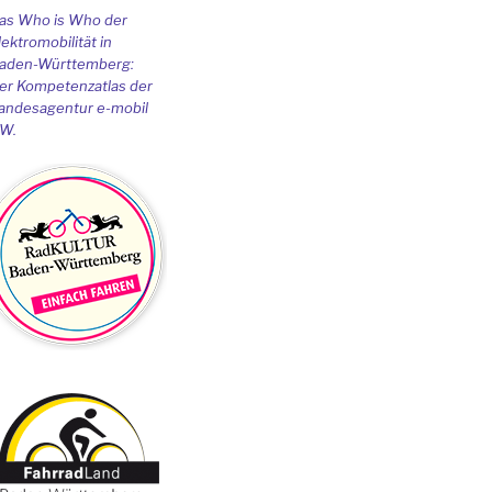
as Who is Who der
lektromobilität in
aden-Württemberg:
er Kompetenzatlas der
andesagentur e-mobil
W.