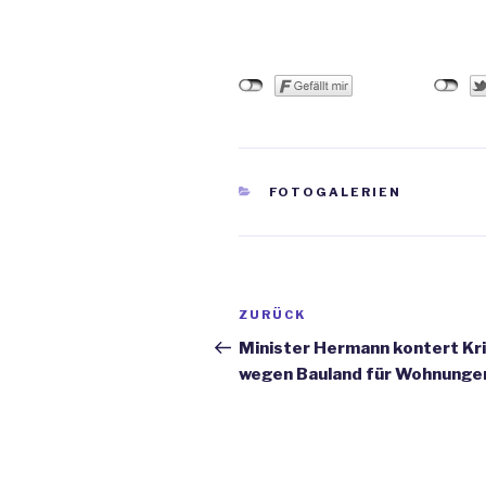
KATEGORIEN
FOTOGALERIEN
Beitrags-
ZURÜCK
Vorheriger
Navigation
Beitrag
Minister Hermann kontert Kri
wegen Bauland für Wohnunge