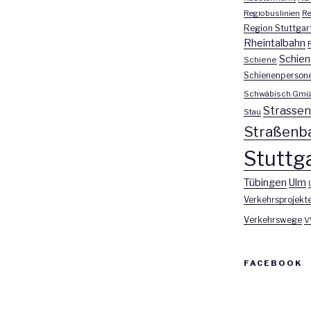
Regiobuslinien
Re
Region Stuttgar
Rheintalbahn
Schien
Schiene
Schienenperson
Schwäbisch Gmü
Strasse
Stau
Straßenb
Stuttga
Tübingen
Ulm
Verkehrsprojekt
Verkehrswege
V
FACEBOOK