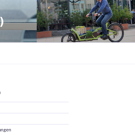
)
N
ungen