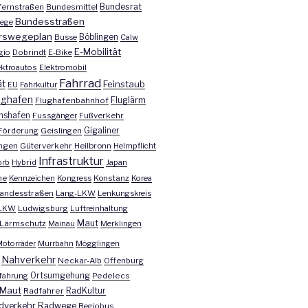
Bundesrat
ernstraßen
Bundesmittel
Bundesstraßen
ege
rswegeplan
Busse
Böblingen
Calw
E-Mobilität
gio
Dobrindt
E-Bike
ektroautos
Elektromobil
Fahrrad
ät
Feinstaub
EU
Fahrkultur
ughafen
Fluglärm
Flughafenbahnhof
chshafen
Fussgänger
Fußverkehr
Förderung
Geislingen
Gigaliner
ngen
Güterverkehr
Heilbronn
Helmpflicht
Infrastruktur
orb
Hybrid
Japan
he
Kennzeichen
Kongress
Konstanz
Korea
andesstraßen
Lang-LKW
Lenkungskreis
LKW
Ludwigsburg
Luftreinhaltung
Maut
Lärmschutz
Mainau
Merklingen
otorräder
Murrbahn
Mögglingen
Nahverkehr
Neckar-Alb
Offenburg
fahrung
Ortsumgehung
Pedelecs
Maut
Radfahrer
RadKultur
dverkehr
Radwege
Regiobus