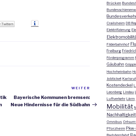
Brücken
Bundesf
Bundesschienenw
Bundesverkeh
Crailsheim
DB Re
Elektrifizierung
El
Elektromobilit
Fl
Filderbahnhof
Freiburg
Friedri
Förderprogramm
Gäubahn
Göppi
Hochrheinbahn
H
Jobticket
Karlsru
Kostendeckel
L
WEITER
Nächster
Leonberg
Lindau
Beitrag
tik
Bayerische Kommunen bremsen:
Luftverkehr
Lärm
n
Neue Hindernisse für die Südbahn
Mobilität
M
Nachhaltigkeit
Omnibus
Ortsum
Pkw-
Pforzheim
Ra
Radsternfahrt