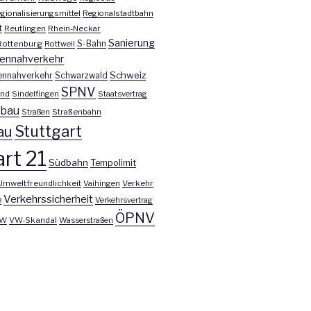
gionalisierungsmittel
Regionalstadtbahn
t
Reutlingen
Rhein-Neckar
Sanierung
S-Bahn
Rottenburg
Rottweil
ennahverkehr
Schweiz
ennahverkehr
Schwarzwald
SPNV
nd
Sindelfingen
Staatsvertrag
nbau
Straßen
Straßenbahn
Stuttgart
au
rt 21
Südbahn
Tempolimit
Umweltfreundlichkeit
Vaihingen
Verkehr
Verkehrssicherheit
e
Verkehrsvertrag
ÖPNV
W
VW-Skandal
Wasserstraßen