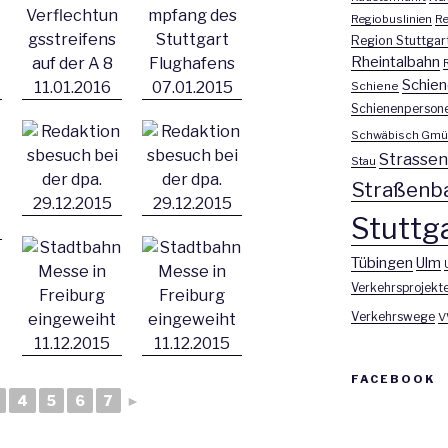
Regiobuslinien
Re
Region Stuttgar
Rheintalbahn
Schien
Schiene
Schienenperson
Schwäbisch Gmü
Strasse
Stau
Straßenb
Stuttga
Tübingen
Ulm
Verkehrsprojekt
Verkehrswege
V
FACEBOOK
4
5
6
7
►