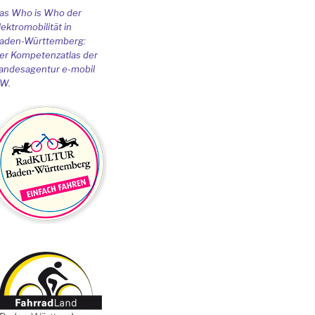
as Who is Who der
lektromobilität in
aden-Württemberg:
er Kompetenzatlas der
andesagentur e-mobil
W.