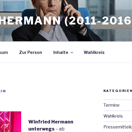
HERMANN (2011-2016
sum
Zur Person
Inhalte
Wahlkreis
KATEGORIE
MIN
Termine
Wahlkreis
Winfried Hermann
Pressemitteil
unterwegs
– ab