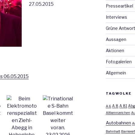
27.05.2015
Presseartikel
Interviews
Grüne Antwor
Aussagen
Aktionen
Fotogalerien
Allgemein
is 06.05.2015
TAGWOLKE
A 8
A 81
A 6
Abg
Altkennzeichen
Au
Autobahnen
A
Bahnhalt
Barrieref