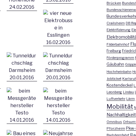
Brücken
Bundesf
Bundesschienenw
Bundesverkeh
Crailsheim
DB Re
Elektrifizierung
El
Elektromobilit
Fl
Filderbahnhof
Freiburg
Friedri
Förderprogramm
Gäubahn
Göppi
Hochrheinbahn
H
Jobticket
Karlsru
Kostendeckel
L
Leonberg
Lindau
Luftverkehr
Lärm
Mobilität
M
Nachhaltigkeit
Omnibus
Ortsum
Pkw-
Pforzheim
Ra
Radsternfahrt