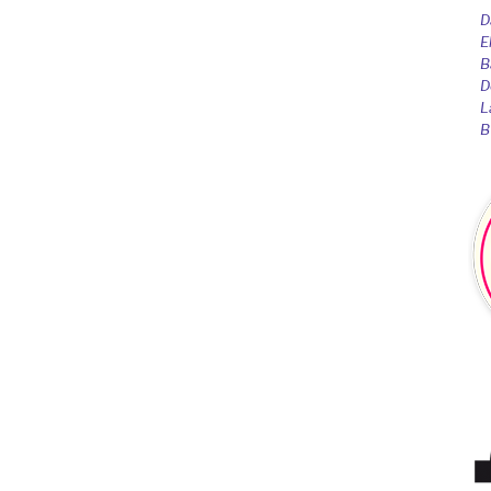
D
E
B
D
L
B