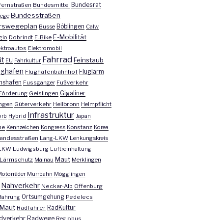
Bundesrat
ernstraßen
Bundesmittel
Bundesstraßen
ege
rswegeplan
Busse
Böblingen
Calw
E-Mobilität
gio
Dobrindt
E-Bike
ektroautos
Elektromobil
Fahrrad
ät
Feinstaub
EU
Fahrkultur
ughafen
Fluglärm
Flughafenbahnhof
chshafen
Fussgänger
Fußverkehr
Förderung
Geislingen
Gigaliner
ngen
Güterverkehr
Heilbronn
Helmpflicht
Infrastruktur
orb
Hybrid
Japan
he
Kennzeichen
Kongress
Konstanz
Korea
andesstraßen
Lang-LKW
Lenkungskreis
LKW
Ludwigsburg
Luftreinhaltung
Maut
Lärmschutz
Mainau
Merklingen
otorräder
Murrbahn
Mögglingen
Nahverkehr
Neckar-Alb
Offenburg
fahrung
Ortsumgehung
Pedelecs
Maut
Radfahrer
RadKultur
dverkehr
Radwege
Regiobus