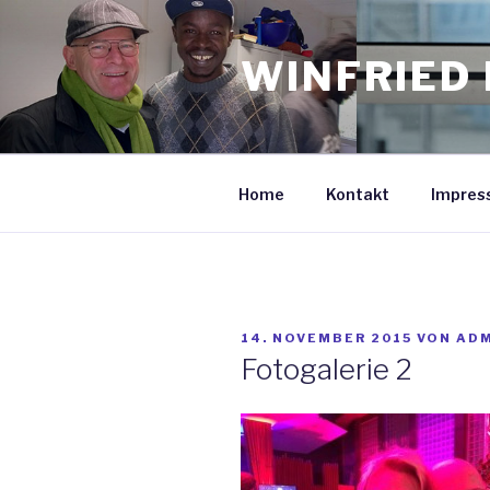
Zum
Inhalt
WINFRIED 
springen
Home
Kontakt
Impres
VERÖFFENTLICHT
14. NOVEMBER 2015
VON
AD
AM
Fotogalerie 2