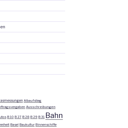
ten
asmessungen
Albaufstieg
ftragsvergaben
Ausschreibungen
Bahn
utos
B 10
B 27
B 28
B 29
B 31
reiheit
Basel
Baukultur
Binnenschiffe