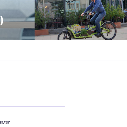
)
N
ungen