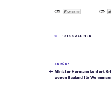
KATEGORIEN
FOTOGALERIEN
Beitrags-
ZURÜCK
Vorheriger
Navigation
Beitrag
Minister Hermann kontert Kri
wegen Bauland für Wohnunge