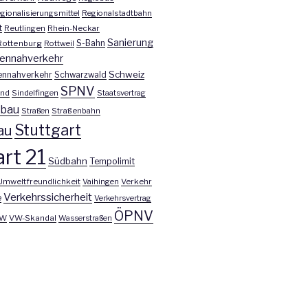
gionalisierungsmittel
Regionalstadtbahn
t
Reutlingen
Rhein-Neckar
Sanierung
S-Bahn
Rottenburg
Rottweil
ennahverkehr
Schweiz
ennahverkehr
Schwarzwald
SPNV
nd
Sindelfingen
Staatsvertrag
nbau
Straßen
Straßenbahn
Stuttgart
au
rt 21
Südbahn
Tempolimit
Umweltfreundlichkeit
Vaihingen
Verkehr
Verkehrssicherheit
e
Verkehrsvertrag
ÖPNV
W
VW-Skandal
Wasserstraßen