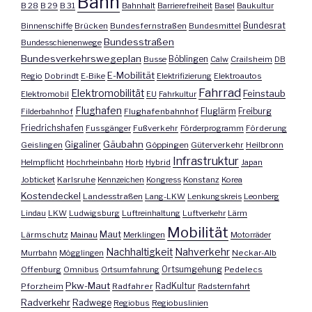
Bahn
B 28
B 29
B 31
Bahnhalt
Barrierefreiheit
Basel
Baukultur
Bundesrat
Binnenschiffe
Brücken
Bundesfernstraßen
Bundesmittel
Bundesstraßen
Bundesschienenwege
Bundesverkehrswegeplan
Busse
Böblingen
Calw
Crailsheim
DB
E-Mobilität
Regio
Dobrindt
E-Bike
Elektrifizierung
Elektroautos
Fahrrad
Elektromobilität
Feinstaub
Elektromobil
EU
Fahrkultur
Flughafen
Fluglärm
Filderbahnhof
Flughafenbahnhof
Freiburg
Friedrichshafen
Fussgänger
Fußverkehr
Förderprogramm
Förderung
Gäubahn
Geislingen
Gigaliner
Göppingen
Güterverkehr
Heilbronn
Infrastruktur
Helmpflicht
Hochrheinbahn
Horb
Hybrid
Japan
Jobticket
Karlsruhe
Kennzeichen
Kongress
Konstanz
Korea
Kostendeckel
Landesstraßen
Lang-LKW
Lenkungskreis
Leonberg
Lindau
LKW
Ludwigsburg
Luftreinhaltung
Luftverkehr
Lärm
Mobilität
Maut
Lärmschutz
Mainau
Merklingen
Motorräder
Nachhaltigkeit
Nahverkehr
Murrbahn
Mögglingen
Neckar-Alb
Offenburg
Omnibus
Ortsumfahrung
Ortsumgehung
Pedelecs
Pkw-Maut
Pforzheim
Radfahrer
RadKultur
Radsternfahrt
Radverkehr
Radwege
Regiobus
Regiobuslinien