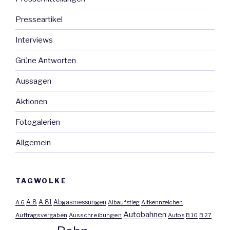
Presseartikel
Interviews
Grüne Antworten
Aussagen
Aktionen
Fotogalerien
Allgemein
TAGWOLKE
A 8
A 81
A 6
Abgasmessungen
Albaufstieg
Altkennzeichen
Autobahnen
Auftragsvergaben
Ausschreibungen
Autos
B 10
B 27