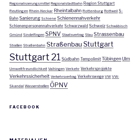
Region Stuttgart
Regionalisierungsmittel
Regionalstadtbahn
Rheintalbahn
S-
Reutlingen
Rhein-Neckar
Rottenburg
Rottweil
Sanierung
Schienennahverkehr
Bahn
Schiene
Schweiz
Schienenpersonennahverkehr
Schwarzwald
Schwäbisch
SPNV
Strassenbau
Gmünd
Sindelfingen
Staatsvertrag
Stau
Stuttgart
Straßenbau
Straßen
Straßenbahn
Stuttgart 21
Tübingen
Ulm
Südbahn
Tempolimit
Umweltfreundlichkeit
Vaihingen
Verkehr
Verkehrsprojekte
Verkehrssicherheit
Verkehrswege
Verkehrsvertrag
VW
VW-
ÖPNV
Skandal
Wasserstraßen
FACEBOOK