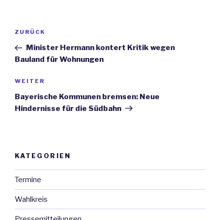
Beitrags-
ZURÜCK
Vorheriger
Navigation
Beitrag
Minister Hermann kontert Kritik wegen
Bauland für Wohnungen
WEITER
Nächster
Beitrag
Bayerische Kommunen bremsen: Neue
Hindernisse für die Südbahn
KATEGORIEN
Termine
Wahlkreis
Pressemitteilungen