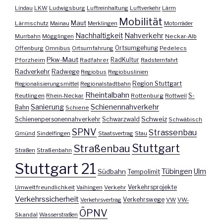
Lindau
LKW
Ludwigsburg
Luftreinhaltung
Luftverkehr
Lärm
Mobilität
Maut
Lärmschutz
Mainau
Merklingen
Motorräder
Nachhaltigkeit
Nahverkehr
Murrbahn
Mögglingen
Neckar-Alb
Offenburg
Omnibus
Ortsumfahrung
Ortsumgehung
Pedelecs
Pkw-Maut
Pforzheim
Radfahrer
RadKultur
Radsternfahrt
Radverkehr
Radwege
Regiobus
Regiobuslinien
Region Stuttgart
Regionalisierungsmittel
Regionalstadtbahn
Rheintalbahn
S-
Reutlingen
Rhein-Neckar
Rottenburg
Rottweil
Sanierung
Schienennahverkehr
Bahn
Schiene
Schweiz
Schienenpersonennahverkehr
Schwarzwald
Schwäbisch
SPNV
Strassenbau
Gmünd
Sindelfingen
Staatsvertrag
Stau
Stuttgart
Straßenbau
Straßen
Straßenbahn
Stuttgart 21
Tübingen
Ulm
Südbahn
Tempolimit
Umweltfreundlichkeit
Vaihingen
Verkehr
Verkehrsprojekte
Verkehrssicherheit
Verkehrswege
Verkehrsvertrag
VW
VW-
ÖPNV
Skandal
Wasserstraßen