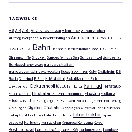
TAGWOLKE
A 8
A 81
A 6
Abgasmessungen
Albaufstieg
Altkennzeichen
Autobahnen
Auftragsvergaben
Ausschreibungen
Autos
B 10
B 27
Bahn
B 28
B 29
B 31
Bahnhalt
Barrierefreiheit
Basel
Baukultur
Bundesrat
Binnenschiffe
Brücken
Bundesfernstraßen
Bundesmittel
Bundesstraßen
Bundesschienenwege
Bundesverkehrswegeplan
Busse
Böblingen
Calw
Crailsheim
DB
E-Mobilität
Regio
Dobrindt
E-Bike
Elektrifizierung
Elektroautos
Fahrrad
Elektromobilität
Feinstaub
Elektromobil
EU
Fahrkultur
Flughafen
Fluglärm
Filderbahnhof
Flughafenbahnhof
Freiburg
Friedrichshafen
Fussgänger
Fußverkehr
Förderprogramm
Förderung
Gäubahn
Geislingen
Gigaliner
Göppingen
Güterverkehr
Heilbronn
Infrastruktur
Helmpflicht
Hochrheinbahn
Horb
Hybrid
Japan
Jobticket
Karlsruhe
Kennzeichen
Kongress
Konstanz
Korea
Kostendeckel
Landesstraßen
Lang-LKW
Lenkungskreis
Leonberg