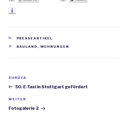
KATEGORIEN
PRESSEARTIKEL
SCHLAGWÖRTER
BAULAND
,
WOHNUNGEN
Beitrags-
ZURÜCK
Vorheriger
Navigation
Beitrag
50. E-Taxi in Stuttgart gefördert
WEITER
Nächster
Beitrag
Fotogalerie 2