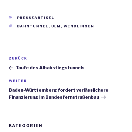
KATEGORIEN
PRESSEARTIKEL
SCHLAGWÖRTER
BAHNTUNNEL
,
ULM
,
WENDLINGEN
Beitrags-
ZURÜCK
Vorheriger
Navigation
Beitrag
Taufe des Albabstiegstunnels
WEITER
Nächster
Beitrag
Baden-Württemberg fordert verlässlichere
Finanzierung im Bundesfernstraßenbau
KATEGORIEN