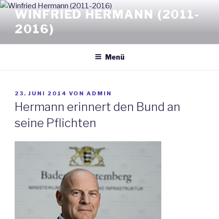
Zum
WINFRIED HERMANN (2011-
Inhalt
2016)
springen
Menü
VERÖFFENTLICHT
23. JUNI 2014
VON
ADMIN
AM
Hermann erinnert den Bund an
seine Pflichten