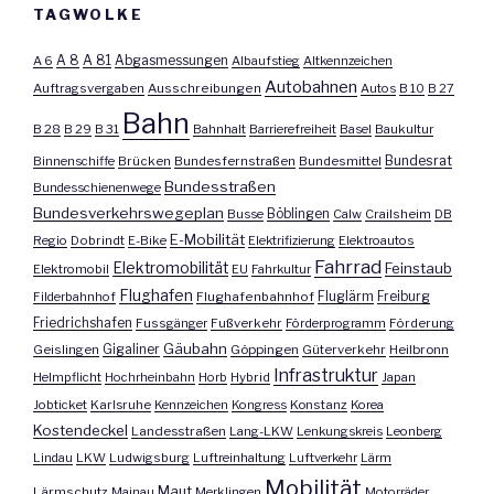
TAGWOLKE
A 8
A 81
A 6
Abgasmessungen
Albaufstieg
Altkennzeichen
Autobahnen
Auftragsvergaben
Ausschreibungen
Autos
B 10
B 27
Bahn
B 28
B 29
B 31
Bahnhalt
Barrierefreiheit
Basel
Baukultur
Bundesrat
Binnenschiffe
Brücken
Bundesfernstraßen
Bundesmittel
Bundesstraßen
Bundesschienenwege
Bundesverkehrswegeplan
Busse
Böblingen
Calw
Crailsheim
DB
E-Mobilität
Regio
Dobrindt
E-Bike
Elektrifizierung
Elektroautos
Fahrrad
Elektromobilität
Feinstaub
Elektromobil
EU
Fahrkultur
Flughafen
Fluglärm
Filderbahnhof
Flughafenbahnhof
Freiburg
Friedrichshafen
Fussgänger
Fußverkehr
Förderprogramm
Förderung
Gäubahn
Geislingen
Gigaliner
Göppingen
Güterverkehr
Heilbronn
Infrastruktur
Helmpflicht
Hochrheinbahn
Horb
Hybrid
Japan
Jobticket
Karlsruhe
Kennzeichen
Kongress
Konstanz
Korea
Kostendeckel
Landesstraßen
Lang-LKW
Lenkungskreis
Leonberg
Lindau
LKW
Ludwigsburg
Luftreinhaltung
Luftverkehr
Lärm
Mobilität
Maut
Lärmschutz
Mainau
Merklingen
Motorräder