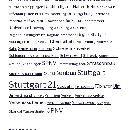
Nachhaltigkeit
Nahverkehr
Murrbahn
Mögglingen
Neckar-Alb
Offenburg
Omnibus
Ortsumfahrung
Ortsumgehung
Pedelecs
Pkw-Maut
Pforzheim
Radfahrer
RadKultur
Radsternfahrt
Radverkehr
Radwege
Regiobus
Regiobuslinien
Region Stuttgart
Regionalisierungsmittel
Regionalstadtbahn
Rheintalbahn
S-
Reutlingen
Rhein-Neckar
Rottenburg
Rottweil
Sanierung
Schienennahverkehr
Bahn
Schiene
Schweiz
Schienenpersonennahverkehr
Schwarzwald
Schwäbisch
SPNV
Strassenbau
Gmünd
Sindelfingen
Staatsvertrag
Stau
Stuttgart
Straßenbau
Straßen
Straßenbahn
Stuttgart 21
Tübingen
Ulm
Südbahn
Tempolimit
Umweltfreundlichkeit
Vaihingen
Verkehr
Verkehrsprojekte
Verkehrssicherheit
Verkehrswege
Verkehrsvertrag
VW
VW-
ÖPNV
Skandal
Wasserstraßen