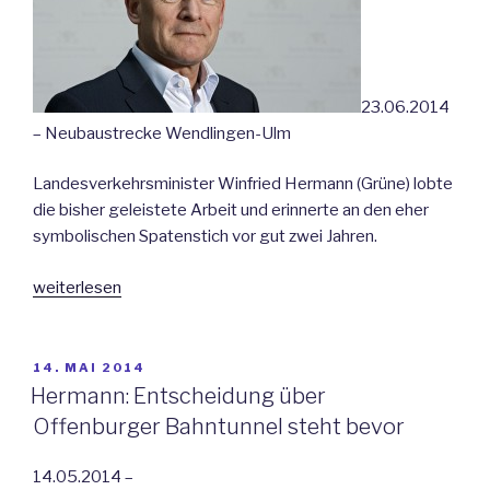
23.06.2014
– Neubaustrecke Wendlingen-Ulm
Landesverkehrsminister Winfried Hermann (Grüne) lobte
die bisher geleistete Arbeit und erinnerte an den eher
symbolischen Spatenstich vor gut zwei Jahren.
„Hermann
weiterlesen
erinnert
den
Bund
VERÖFFENTLICHT
14. MAI 2014
AM
an
Hermann: Entscheidung über
seine
Offenburger Bahntunnel steht bevor
Pflichten“
14.05.2014 –