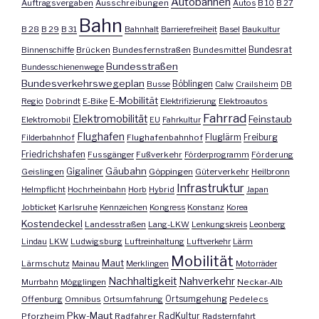
Autobahnen
Auftragsvergaben
Ausschreibungen
Autos
B 10
B 27
Bahn
B 28
B 29
B 31
Bahnhalt
Barrierefreiheit
Basel
Baukultur
Bundesrat
Binnenschiffe
Brücken
Bundesfernstraßen
Bundesmittel
Bundesstraßen
Bundesschienenwege
Bundesverkehrswegeplan
Busse
Böblingen
Calw
Crailsheim
DB
E-Mobilität
Regio
Dobrindt
E-Bike
Elektrifizierung
Elektroautos
Fahrrad
Elektromobilität
Feinstaub
Elektromobil
EU
Fahrkultur
Flughafen
Fluglärm
Filderbahnhof
Flughafenbahnhof
Freiburg
Friedrichshafen
Fussgänger
Fußverkehr
Förderprogramm
Förderung
Gäubahn
Geislingen
Gigaliner
Göppingen
Güterverkehr
Heilbronn
Infrastruktur
Helmpflicht
Hochrheinbahn
Horb
Hybrid
Japan
Jobticket
Karlsruhe
Kennzeichen
Kongress
Konstanz
Korea
Kostendeckel
Landesstraßen
Lang-LKW
Lenkungskreis
Leonberg
Lindau
LKW
Ludwigsburg
Luftreinhaltung
Luftverkehr
Lärm
Mobilität
Maut
Lärmschutz
Mainau
Merklingen
Motorräder
Nachhaltigkeit
Nahverkehr
Murrbahn
Mögglingen
Neckar-Alb
Offenburg
Omnibus
Ortsumfahrung
Ortsumgehung
Pedelecs
Pkw-Maut
Pforzheim
Radfahrer
RadKultur
Radsternfahrt