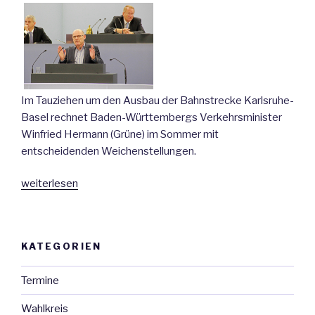
Im Tauziehen um den Ausbau der Bahnstrecke Karlsruhe-
Basel rechnet Baden-Württembergs Verkehrsminister
Winfried Hermann (Grüne) im Sommer mit
entscheidenden Weichenstellungen.
„Hermann:
weiterlesen
Entscheidung
über
Offenburger
KATEGORIEN
Bahntunnel
steht
Termine
bevor“
Wahlkreis