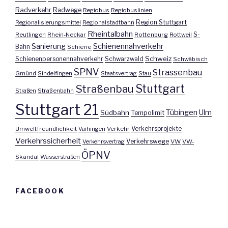
Radverkehr
Radwege
Regiobus
Regiobuslinien
Region Stuttgart
Regionalisierungsmittel
Regionalstadtbahn
Rheintalbahn
S-
Reutlingen
Rhein-Neckar
Rottenburg
Rottweil
Sanierung
Schienennahverkehr
Bahn
Schiene
Schweiz
Schienenpersonennahverkehr
Schwarzwald
Schwäbisch
SPNV
Strassenbau
Gmünd
Sindelfingen
Staatsvertrag
Stau
Stuttgart
Straßenbau
Straßen
Straßenbahn
Stuttgart 21
Tübingen
Ulm
Südbahn
Tempolimit
Umweltfreundlichkeit
Vaihingen
Verkehr
Verkehrsprojekte
Verkehrssicherheit
Verkehrswege
Verkehrsvertrag
VW
VW-
ÖPNV
Skandal
Wasserstraßen
FACEBOOK