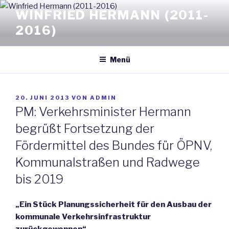
Zum
WINFRIED HERMANN (2011-
Inhalt
2016)
springen
Menü
VERÖFFENTLICHT
20. JUNI 2013
VON
ADMIN
AM
PM: Verkehrsminister Hermann
begrüßt Fortsetzung der
Fördermittel des Bundes für ÖPNV,
Kommunalstraßen und Radwege
bis 2019
„Ein Stück Planungssicherheit für den Ausbau der
kommunale Verkehrsinfrastruktur