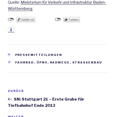
Quelle:
Ministerium für Verkehr und Infrastruktur Baden-
Württemberg
KATEGORIEN
PRESSEMITTEILUNGEN
SCHLAGWÖRTER
FAHRRAD
,
ÖPNV
,
RADWEGE
,
STRASSENBAU
Beitrags-
ZURÜCK
Vorheriger
Navigation
Beitrag
SN: Stuttgart 21 – Erste Grube für
Tiefbahnhof Ende 2013
WEITER