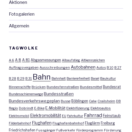
Aktionen
Fotogalerien
Allgemein
TAGWOLKE
A 8
A 81
A 6
Abgasmessungen
Albaufstieg
Altkennzeichen
Autobahnen
Auftragsvergaben
Ausschreibungen
Autos
B 10
B 27
Bahn
B 28
B 29
B 31
Bahnhalt
Barrierefreiheit
Basel
Baukultur
Bundesrat
Binnenschiffe
Brücken
Bundesfernstraßen
Bundesmittel
Bundesstraßen
Bundesschienenwege
Bundesverkehrswegeplan
Busse
Böblingen
Calw
Crailsheim
DB
E-Mobilität
Regio
Dobrindt
E-Bike
Elektrifizierung
Elektroautos
Fahrrad
Elektromobilität
Feinstaub
Elektromobil
EU
Fahrkultur
Flughafen
Fluglärm
Filderbahnhof
Flughafenbahnhof
Freiburg
Friedrichshafen
Fussgänger
Fußverkehr
Förderprogramm
Förderung