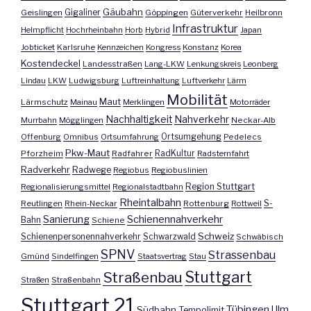
Gäubahn
Geislingen
Gigaliner
Göppingen
Güterverkehr
Heilbronn
Infrastruktur
Helmpflicht
Hochrheinbahn
Horb
Hybrid
Japan
Jobticket
Karlsruhe
Kennzeichen
Kongress
Konstanz
Korea
Kostendeckel
Landesstraßen
Lang-LKW
Lenkungskreis
Leonberg
Lindau
LKW
Ludwigsburg
Luftreinhaltung
Luftverkehr
Lärm
Mobilität
Maut
Lärmschutz
Mainau
Merklingen
Motorräder
Nachhaltigkeit
Nahverkehr
Murrbahn
Mögglingen
Neckar-Alb
Offenburg
Omnibus
Ortsumfahrung
Ortsumgehung
Pedelecs
Pkw-Maut
Pforzheim
Radfahrer
RadKultur
Radsternfahrt
Radverkehr
Radwege
Regiobus
Regiobuslinien
Region Stuttgart
Regionalisierungsmittel
Regionalstadtbahn
Rheintalbahn
S-
Reutlingen
Rhein-Neckar
Rottenburg
Rottweil
Sanierung
Schienennahverkehr
Bahn
Schiene
Schweiz
Schienenpersonennahverkehr
Schwarzwald
Schwäbisch
SPNV
Strassenbau
Gmünd
Sindelfingen
Staatsvertrag
Stau
Stuttgart
Straßenbau
Straßen
Straßenbahn
Stuttgart 21
Tübingen
Ulm
Südbahn
Tempolimit