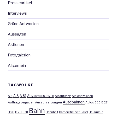
Presseartikel
Interviews
Grüne Antworten
Aussagen
Aktionen
Fotogalerien
Allgemein
TAGWOLKE
A 8
A 81
A 6
Abgasmessungen
Albaufstieg
Altkennzeichen
Autobahnen
Auftragsvergaben
Ausschreibungen
Autos
B 10
B 27
Bahn
B 28
B 29
B 31
Bahnhalt
Barrierefreiheit
Basel
Baukultur