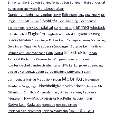
Bundesrat
Binnenschiffe
Brücken
Bundesfernstraßen
Bundesmittel
Bundesstraßen
Bundesschienenwege
Bundesverkehrswegeplan
Busse
Böblingen
Calw
Crailsheim
DB
E-Mobilität
Regio
Dobrindt
E-Bike
Elektrifizierung
Elektroautos
Fahrrad
Elektromobilität
Feinstaub
Elektromobil
EU
Fahrkultur
Flughafen
Fluglärm
Filderbahnhof
Flughafenbahnhof
Freiburg
Friedrichshafen
Fussgänger
Fußverkehr
Förderprogramm
Förderung
Gäubahn
Geislingen
Gigaliner
Göppingen
Güterverkehr
Heilbronn
Infrastruktur
Helmpflicht
Hochrheinbahn
Horb
Hybrid
Japan
Jobticket
Karlsruhe
Kennzeichen
Kongress
Konstanz
Korea
Kostendeckel
Landesstraßen
Lang-LKW
Lenkungskreis
Leonberg
Lindau
LKW
Ludwigsburg
Luftreinhaltung
Luftverkehr
Lärm
Mobilität
Maut
Lärmschutz
Mainau
Merklingen
Motorräder
Nachhaltigkeit
Nahverkehr
Murrbahn
Mögglingen
Neckar-Alb
Offenburg
Omnibus
Ortsumfahrung
Ortsumgehung
Pedelecs
Pkw-Maut
Pforzheim
Radfahrer
RadKultur
Radsternfahrt
Radverkehr
Radwege
Regiobus
Regiobuslinien
Region Stuttgart
Regionalisierungsmittel
Regionalstadtbahn