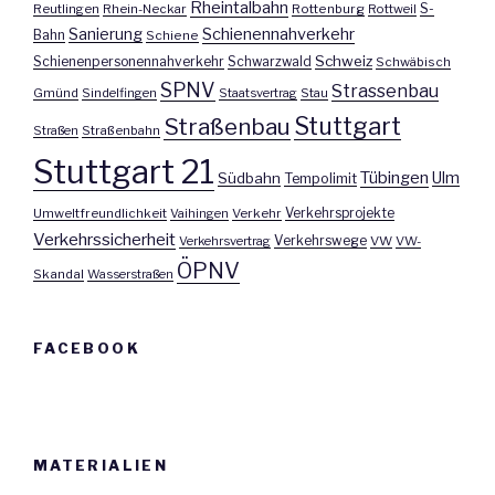
Rheintalbahn
S-
Reutlingen
Rhein-Neckar
Rottenburg
Rottweil
Sanierung
Schienennahverkehr
Bahn
Schiene
Schweiz
Schienenpersonennahverkehr
Schwarzwald
Schwäbisch
SPNV
Strassenbau
Gmünd
Sindelfingen
Staatsvertrag
Stau
Stuttgart
Straßenbau
Straßen
Straßenbahn
Stuttgart 21
Tübingen
Ulm
Südbahn
Tempolimit
Umweltfreundlichkeit
Vaihingen
Verkehr
Verkehrsprojekte
Verkehrssicherheit
Verkehrswege
Verkehrsvertrag
VW
VW-
ÖPNV
Skandal
Wasserstraßen
FACEBOOK
MATERIALIEN