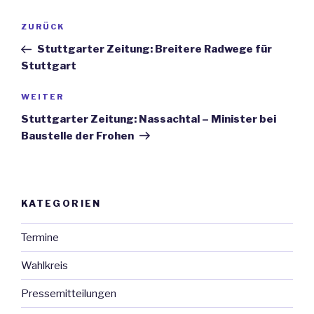
Beitrags-
ZURÜCK
Vorheriger
Navigation
Beitrag
Stuttgarter Zeitung: Breitere Radwege für
Stuttgart
WEITER
Nächster
Beitrag
Stuttgarter Zeitung: Nassachtal – Minister bei
Baustelle der Frohen
KATEGORIEN
Termine
Wahlkreis
Pressemitteilungen