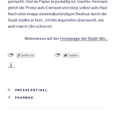
gemacht. Und da Papier ja geduldig ist, machte Hermann
gleich die Probe aufs Exempel und stieg selbst aufs Rad.
Nach einer knapp eineinhalbstündigen Radtour durch die
Stadt stellte er fest: „Ich bin angenehm überrascht, wie
weit man in Ulm schon ist.
Weiterlesen auf der
Homepage der Stadt Ulm…
KATEGORIEN
PRESSEARTIKEL
SCHLAGWÖRTER
FAHRRAD