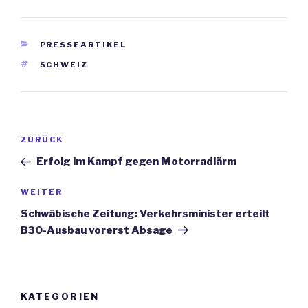
KATEGORIEN
PRESSEARTIKEL
SCHLAGWÖRTER
SCHWEIZ
Beitrags-
ZURÜCK
Vorheriger
Navigation
Beitrag
Erfolg im Kampf gegen Motorradlärm
WEITER
Nächster
Beitrag
Schwäbische Zeitung: Verkehrsminister erteilt
B30-Ausbau vorerst Absage
KATEGORIEN