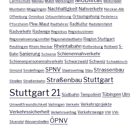
Maut
Lärmschutz
Mainau
Merklingen
Motorräder
Nachhaltigkeit
Nahverkehr
Murrbahn
Mögglingen
Neckar-Alb
Offenburg
Omnibus
Ortsumfahrung
Ortsumgehung
Pedelecs
Pkw-Maut
Pforzheim
Radfahrer
RadKultur
Radsternfahrt
Radverkehr
Radwege
Regiobus
Regiobuslinien
Region Stuttgart
Regionalisierungsmittel
Regionalstadtbahn
Rheintalbahn
S-
Reutlingen
Rhein-Neckar
Rottenburg
Rottweil
Sanierung
Schienennahverkehr
Bahn
Schiene
Schweiz
Schienenpersonennahverkehr
Schwarzwald
Schwäbisch
SPNV
Strassenbau
Gmünd
Sindelfingen
Staatsvertrag
Stau
Stuttgart
Straßenbau
Straßen
Straßenbahn
Stuttgart 21
Tübingen
Ulm
Südbahn
Tempolimit
Umweltfreundlichkeit
Vaihingen
Verkehr
Verkehrsprojekte
Verkehrssicherheit
Verkehrswege
Verkehrsvertrag
VW
VW-
ÖPNV
Skandal
Wasserstraßen