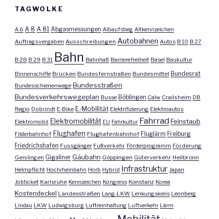
TAGWOLKE
A 8
A 81
A 6
Abgasmessungen
Albaufstieg
Altkennzeichen
Autobahnen
Auftragsvergaben
Ausschreibungen
Autos
B 10
B 27
Bahn
B 28
B 29
B 31
Bahnhalt
Barrierefreiheit
Basel
Baukultur
Bundesrat
Binnenschiffe
Brücken
Bundesfernstraßen
Bundesmittel
Bundesstraßen
Bundesschienenwege
Bundesverkehrswegeplan
Busse
Böblingen
Calw
Crailsheim
DB
E-Mobilität
Regio
Dobrindt
E-Bike
Elektrifizierung
Elektroautos
Fahrrad
Elektromobilität
Feinstaub
Elektromobil
EU
Fahrkultur
Flughafen
Fluglärm
Filderbahnhof
Flughafenbahnhof
Freiburg
Friedrichshafen
Fussgänger
Fußverkehr
Förderprogramm
Förderung
Gäubahn
Geislingen
Gigaliner
Göppingen
Güterverkehr
Heilbronn
Infrastruktur
Helmpflicht
Hochrheinbahn
Horb
Hybrid
Japan
Jobticket
Karlsruhe
Kennzeichen
Kongress
Konstanz
Korea
Kostendeckel
Landesstraßen
Lang-LKW
Lenkungskreis
Leonberg
Lindau
LKW
Ludwigsburg
Luftreinhaltung
Luftverkehr
Lärm
Mobilität